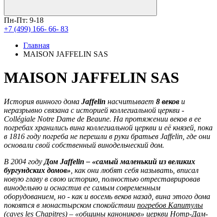
Пн-Пт: 9-18
+7 (499) 166- 66- 83
Главная
MAISON JAFFELIN SAS
MAISON JAFFELIN SAS
История винного дома
Jaffelin
насчитывает
8 веков
и
неразрывно связана с историей коллегиальной церкви -
Collégiale Notre Dame de Beaune. На протяжении веков в ее
погребах хранились вина коллегиальной церкви и её князей, пока
в 1816 году погреба не перешли в руки братьев Jaffelin, где они
основали свой собственный винодельческий дом.
В 2004 году
Дом Jaffelin – «самый маленький из великих
бургундских домов»
, как они любят себя называть, вписал
новую главу в свою историю, полностью отреставрировав
винодельню и оснастив ее самым современным
оборудованием, но - как и восемь веков назад, вина этого дома
покоятся в монастырском спокойствии
погребов Капитулы
(caves les Сhapitres) – «общины каноников» церкви Нотр-Дам-