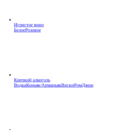
Игристое вино
Белое
Розовое
Крепкий алкоголь
Водка
Коньяк/Арманьяк
Виски
Ром
Джин