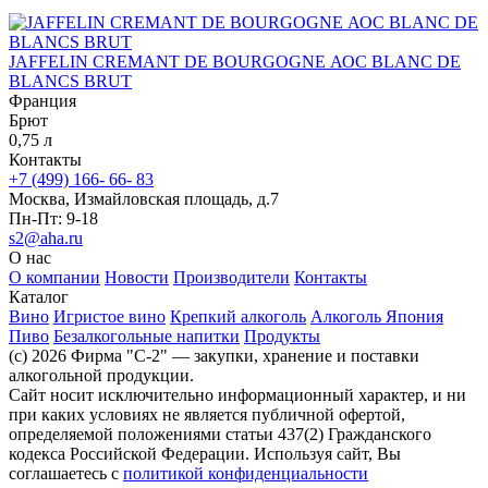
JAFFELIN CREMANT DE BOURGOGNE АОС BLANC DE
BLANCS BRUT
Франция
Брют
0,75 л
Контакты
+7 (499) 166- 66- 83
Москва, Измайловская площадь, д.7
Пн-Пт: 9-18
s2@aha.ru
О нас
О компании
Новости
Производители
Контакты
Каталог
Вино
Игристое вино
Крепкий алкоголь
Алкоголь Япония
Пиво
Безалкогольные напитки
Продукты
(c) 2026 Фирма "С-2" — закупки, хранение и поставки
алкогольной продукции.
Сайт носит исключительно информационный характер, и ни
при каких условиях не является публичной офертой,
определяемой положениями статьи 437(2) Гражданского
кодекса Российской Федерации. Используя сайт, Вы
соглашаетесь с
политикой конфиденциальности