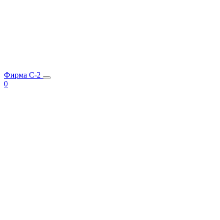
Фирма C-2
0