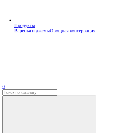
Продукты
Варенья и джемы
Овощная консервация
0