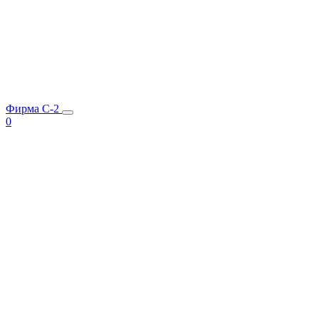
Фирма C-2
0