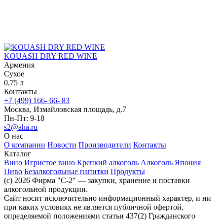
KOUASH DRY RED WINE
Армения
Сухое
0,75 л
Контакты
+7 (499) 166- 66- 83
Москва, Измайловская площадь, д.7
Пн-Пт: 9-18
s2@aha.ru
О нас
О компании
Новости
Производители
Контакты
Каталог
Вино
Игристое вино
Крепкий алкоголь
Алкоголь Япония
Пиво
Безалкогольные напитки
Продукты
(c) 2026 Фирма "С-2" — закупки, хранение и поставки
алкогольной продукции.
Сайт носит исключительно информационный характер, и ни
при каких условиях не является публичной офертой,
определяемой положениями статьи 437(2) Гражданского