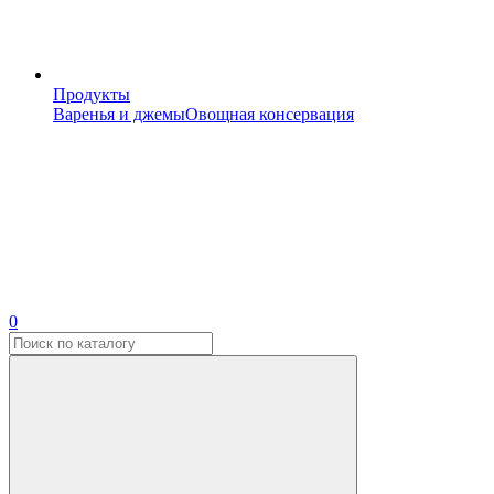
Продукты
Варенья и джемы
Овощная консервация
0