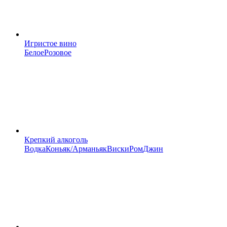
Игристое вино
Белое
Розовое
Крепкий алкоголь
Водка
Коньяк/Арманьяк
Виски
Ром
Джин