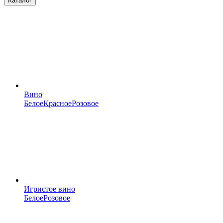
Каталог
Вино
Белое
Красное
Розовое
Игристое вино
Белое
Розовое