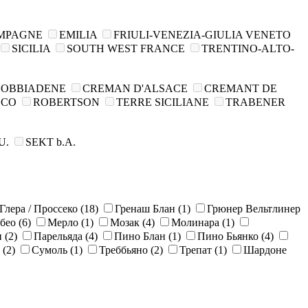
MPAGNE
EMILIA
FRIULI-VENEZIA-GIULIA VENETO
SICILIA
SOUTH WEST FRANCE
TRENTINO-ALTO-
DOBBIADENE
CREMAN D'ALSACE
CREMANT DE
CCO
ROBERTSON
TERRE SICILIANE
TRABENER
U.
SEKT b.A.
Глера / Просcеко
(18)
Гренаш Блан
(1)
Грюнер Вельтлинер
бео
(6)
Мерло
(1)
Мозак
(4)
Молинара
(1)
н
(2)
Парельяда
(4)
Пино Блан
(1)
Пино Бьянко
(4)
н
(2)
Сумоль
(1)
Треббьяно
(2)
Трепат
(1)
Шардоне