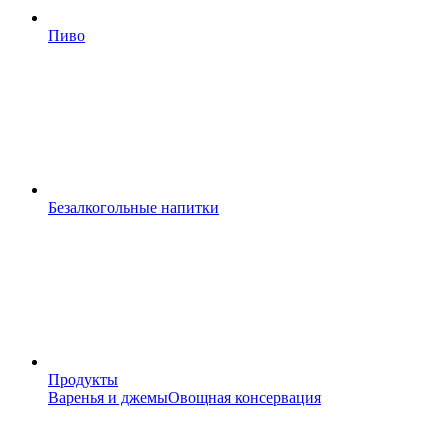
Пиво
Безалкогольные напитки
Продукты
Варенья и джемы
Овощная консервация