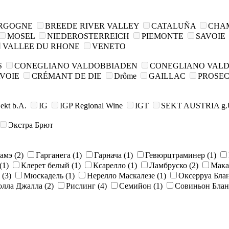
RGOGNE
BREEDE RIVER VALLEY
CATALUÑA
CHA
MOSEL
NIEDEROSTERREICH
PIEMONTE
SAVOIE
VALLEE DU RHONE
VENETO
S
CONEGLIANO VALDOBBIADEN
CONEGLIANO VAL
AVOIE
CRÉMANT DE DIE
Drôme
GAILLAC
PROSE
Sekt b.A.
IG
IGP Regional Wine
IGT
SEKT AUSTRIA g.
Экстра Брют
Гамэ
(2)
Гарганега
(1)
Гарнача
(1)
Гевюрцтраминер
(1)
(1)
Клерет белый
(1)
Ксарелло
(1)
Ламбруско
(2)
Мака
т
(3)
Мюскадель
(1)
Нерелло Маскалезе
(1)
Оксерруа Бла
олла Джалла
(2)
Рислинг
(4)
Семийон
(1)
Совиньон Бла