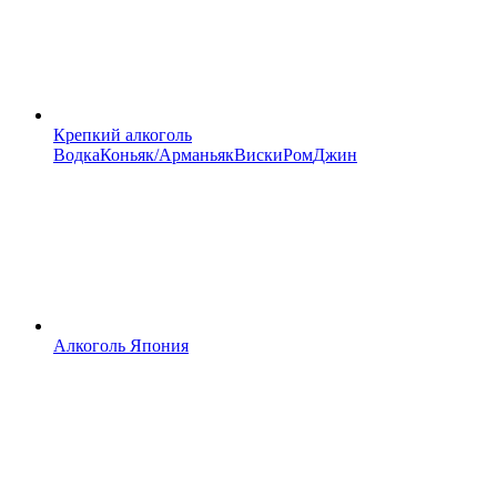
Крепкий алкоголь
Водка
Коньяк/Арманьяк
Виски
Ром
Джин
Алкоголь Япония