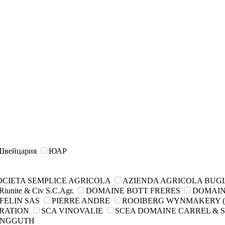
Швейцария
ЮАР
CIETA SEMPLICE AGRICOLA
AZIENDA AGRIСOLA BUGLI
Riunite & Civ S.C.Agr.
DOMAINE BOTT FRERES
DOMAINE
FELIN SAS
PIERRE ANDRE
ROOIBERG WYNMAKERY (
RATION
SCA VINOVALIE
SCEA DOMAINE CARREL & 
ANGGUTH