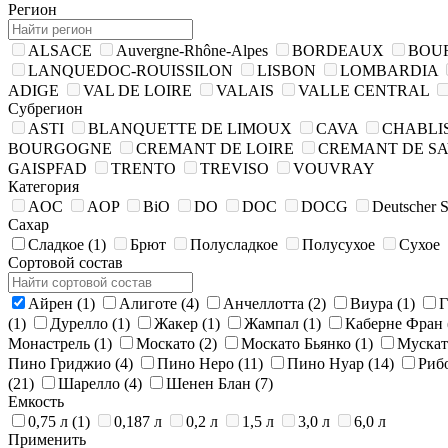
Регион
ALSACE
Auvergne-Rhône-Alpes
BORDEAUX
BOU
LANQUEDOC-ROUISSILON
LISBON
LOMBARDIA
ADIGE
VAL DE LOIRE
VALAIS
VALLE CENTRAL
Субрегион
ASTI
BLANQUETTE DE LIMOUX
CAVA
CHABLI
BOURGOGNE
CREMANT DE LOIRE
CREMANT DE S
GAISPFAD
TRENTO
TREVISO
VOUVRAY
Категория
AOC
AOP
BiO
DO
DOC
DOCG
Deutscher 
Сахар
Сладкое
(1)
Брют
Полусладкое
Полусухое
Сухое
Сортовой состав
Айрен
(1)
Алиготе
(4)
Анчеллотта
(2)
Виура
(1)
(1)
Дурелло
(1)
Жакер
(1)
Жампал
(1)
Каберне Фран
Монастрель
(1)
Москато
(2)
Москато Бьянко
(1)
Муска
Пино Гриджио
(4)
Пино Неро
(11)
Пино Нуар
(14)
Риб
(21)
Шарелло
(4)
Шенен Блан
(7)
Емкость
0,75 л
(1)
0,187 л
0,2 л
1,5 л
3,0 л
6,0 л
Применить