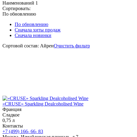
Наименований
1
Сортировать:
По обновлению
По обновлению
Сначала хиты продаж
Сначала новинки
Сортовой состав: Айрен
Очистить фильтр
«CRUSE» Sparkling Dealcoholised Wine
Франция
Сладкое
0,75 л
Контакты
+7 (499) 166- 66- 83
Москва, Измайловская площадь, д.7