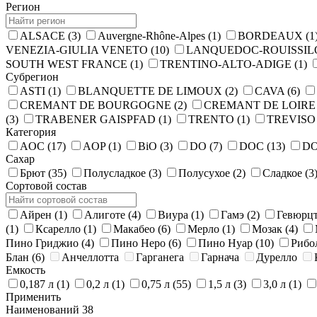
Регион
ALSACE
(3)
Auvergne-Rhône-Alpes
(1)
BORDEAUX
(1
VENEZIA-GIULIA VENETO
(10)
LANQUEDOC-ROUISSI
SOUTH WEST FRANCE
(1)
TRENTINO-ALTO-ADIGE
(1)
Субрегион
ASTI
(1)
BLANQUETTE DE LIMOUX
(2)
CAVA
(6)
CREMANT DE BOURGOGNE
(2)
CREMANT DE LOIR
(3)
TRABENER GAISPFAD
(1)
TRENTO
(1)
TREVIS
Категория
AOC
(17)
AOP
(1)
BiO
(3)
DO
(7)
DOC
(13)
D
Сахар
Брют
(35)
Полусладкое
(3)
Полусухое
(2)
Сладкое
(3
Сортовой состав
Айрен
(1)
Алиготе
(4)
Виура
(1)
Гамэ
(2)
Гевюрц
(1)
Ксарелло
(1)
Макабео
(6)
Мерло
(1)
Мозак
(4)
Пино Гриджио
(4)
Пино Неро
(6)
Пино Нуар
(10)
Рибо
Блан
(6)
Анчеллотта
Гарганега
Гарнача
Дурелло
Емкость
0,187 л
(1)
0,2 л
(1)
0,75 л
(55)
1,5 л
(3)
3,0 л
(1)
Применить
Наименований
38