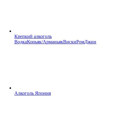
Крепкий алкоголь
Водка
Коньяк/Арманьяк
Виски
Ром
Джин
Алкоголь Япония