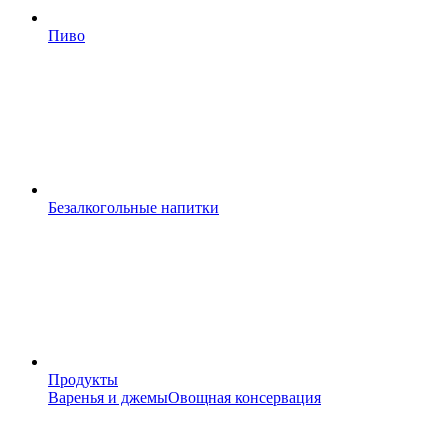
Пиво
Безалкогольные напитки
Продукты
Варенья и джемы
Овощная консервация