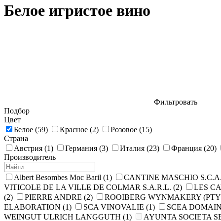
Белое игристое вино
Фильтровать
Подбор
Цвет
Белое
(59)
Красное
(2)
Розовое
(15)
Страна
Австрия
(1)
Германия
(3)
Италия
(23)
Франция
(20)
Производитель
Albert Besombes Moc Baril
(1)
CANTINE MASCHIO S.C.A
VITICOLE DE LA VILLE DE COLMAR S.A.R.L.
(2)
LES CA
(2)
PIERRE ANDRE
(2)
ROOIBERG WYNMAKERY (PTY
ELABORATION
(1)
SCA VINOVALIE
(1)
SCEA DOMAIN
WEINGUT ULRICH LANGGUTH
(1)
AYUNTA SOCIETA S