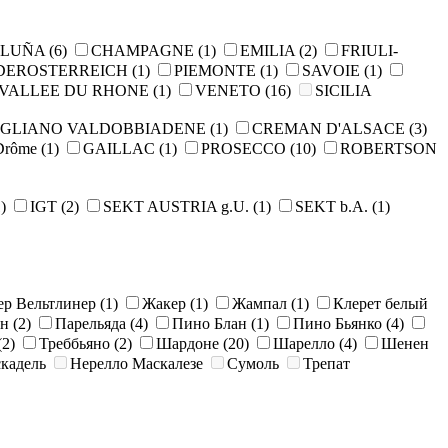
ALUÑA
(6)
CHAMPAGNE
(1)
EMILIA
(2)
FRIULI-
DEROSTERREICH
(1)
PIEMONTE
(1)
SAVOIE
(1)
VALLEE DU RHONE
(1)
VENETO
(16)
SICILIA
GLIANO VALDOBBIADENE
(1)
CREMAN D'ALSACE
(3)
Drôme
(1)
GAILLAC
(1)
PROSECCO
(10)
ROBERTSON
)
IGT
(2)
SEKT AUSTRIA g.U.
(1)
SEKT b.A.
(1)
ер Вельтлинер
(1)
Жакер
(1)
Жампал
(1)
Клерет белый
ан
(2)
Парельяда
(4)
Пино Блан
(1)
Пино Бьянко
(4)
(2)
Треббьяно
(2)
Шардоне
(20)
Шарелло
(4)
Шенен
кадель
Нерелло Маскалезе
Сумоль
Трепат