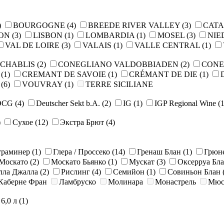
)
BOURGOGNE
(4)
BREEDE RIVER VALLEY
(3)
CAT
LON
(3)
LISBON
(1)
LOMBARDIA
(1)
MOSEL
(3)
NIE
VAL DE LOIRE
(3)
VALAIS
(1)
VALLE CENTRAL
(1)
CHABLIS
(2)
CONEGLIANO VALDOBBIADEN
(2)
CONE
E
(1)
CREMANT DE SAVOIE
(1)
CRÉMANT DE DIE
(1)
O
(6)
VOUVRAY
(1)
TERRE SICILIANE
OCG
(4)
Deutscher Sekt b.A.
(2)
IG
(1)
IGP Regional Wine
(1
)
Сухое
(12)
Экстра Брют
(4)
траминер
(1)
Глера / Просcеко
(14)
Гренаш Блан
(1)
Грюн
Москато
(2)
Москато Бьянко
(1)
Мускат
(3)
Оксерруа Бл
лла Джалла
(2)
Рислинг
(4)
Семийон
(1)
Совиньон Блан
Каберне Фран
Ламбруско
Молинара
Монастрель
Мюс
6,0 л
(1)