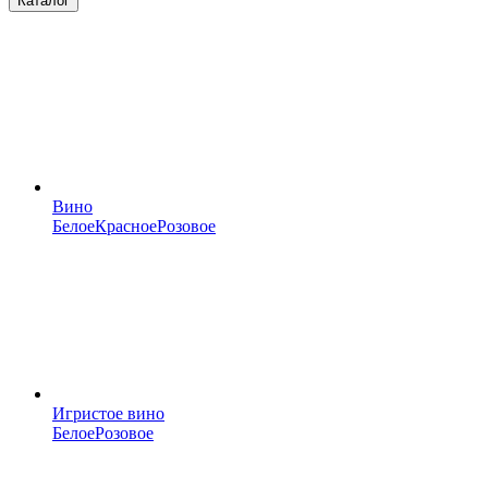
Каталог
Вино
Белое
Красное
Розовое
Игристое вино
Белое
Розовое