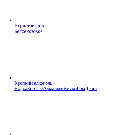
Игристое вино
Белое
Розовое
Крепкий алкоголь
Водка
Коньяк/Арманьяк
Виски
Ром
Джин