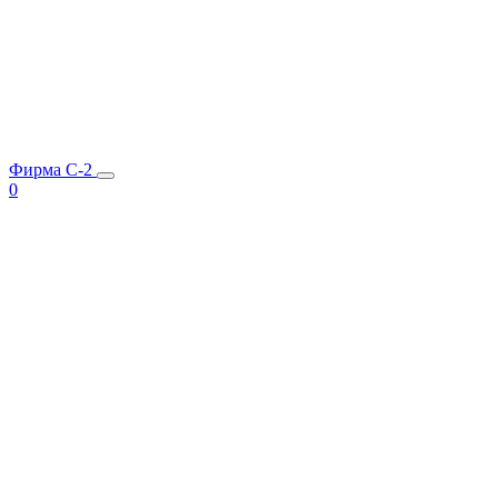
Фирма C-2
0