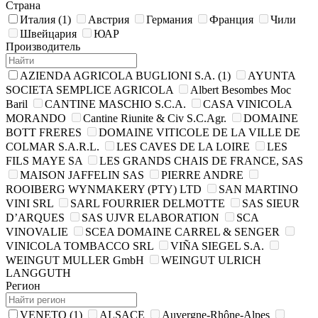
Страна
Италия
(1)
Австрия
Германия
Франция
Чили
Швейцария
ЮАР
Производитель
AZIENDA AGRIСOLA BUGLIONI S.A.
(1)
AYUNTA
SOCIETA SEMPLICE AGRICOLA
Albert Besombes Moc
Baril
CANTINE MASCHIO S.C.A.
CASA VINICOLA
MORANDO
Cantine Riunite & Civ S.C.Agr.
DOMAINE
BOTT FRERES
DOMAINE VITICOLE DE LA VILLE DE
COLMAR S.A.R.L.
LES CAVES DE LA LOIRE
LES
FILS MAYE SA
LES GRANDS CHAIS DE FRANCE, SAS
MAISON JAFFELIN SAS
PIERRE ANDRE
ROOIBERG WYNMAKERY (PTY) LTD
SAN MARTINO
VINI SRL
SARL FOURRIER DELMOTTE
SAS SIEUR
D’ARQUES
SAS UJVR ELABORATION
SCA
VINOVALIE
SCEA DOMAINE CARREL & SENGER
VINICOLA TOMBACCO SRL
VIÑA SIEGEL S.A.
WEINGUT MULLER GmbH
WEINGUT ULRICH
LANGGUTH
Регион
VENETO
(1)
ALSACE
Auvergne-Rhône-Alpes