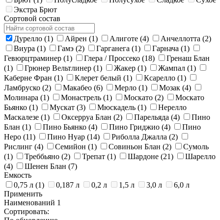
Экстра Брют
Сортовой состав
Дурелло
(1)
Айрен
(1)
Алиготе
(4)
Анчеллотта
(2)
Виура
(1)
Гамэ
(2)
Гарганега
(1)
Гарнача
(1)
Гевюрцтраминер
(1)
Глера / Просcеко
(18)
Гренаш Блан
(1)
Грюнер Вельтлинер
(1)
Жакер
(1)
Жампал
(1)
Каберне Фран
(1)
Клерет белый
(1)
Ксарелло
(1)
Ламбруско
(2)
Макабео
(6)
Мерло
(1)
Мозак
(4)
Молинара
(1)
Монастрель
(1)
Москато
(2)
Москато
Бьянко
(1)
Мускат
(3)
Мюскадель
(1)
Нерелло
Маскалезе
(1)
Оксерруа Блан
(2)
Парельяда
(4)
Пино
Блан
(1)
Пино Бьянко
(4)
Пино Гриджио
(4)
Пино
Неро
(11)
Пино Нуар
(14)
Риболла Джалла
(2)
Рислинг
(4)
Семийон
(1)
Совиньон Блан
(2)
Сумоль
(1)
Треббьяно
(2)
Трепат
(1)
Шардоне
(21)
Шарелло
(4)
Шенен Блан
(7)
Емкость
0,75 л
(1)
0,187 л
0,2 л
1,5 л
3,0 л
6,0 л
Применить
Наименований
1
Сортировать: