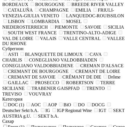
BORDEAUX
BOURGOGNE
BREEDE RIVER VALLEY
CATALUÑA
CHAMPAGNE
EMILIA
FRIULI-
VENEZIA-GIULIA VENETO
LANQUEDOC-ROUISSILON
LISBON
LOMBARDIA
MOSEL
NIEDEROSTERREICH
PIEMONTE
SAVOIE
SICILIA
SOUTH WEST FRANCE
TRENTINO-ALTO-ADIGE
VAL DE LOIRE
VALAIS
VALLE CENTRAL
VALLEE
DU RHONE
Субрегион
ASTI
BLANQUETTE DE LIMOUX
CAVA
CHABLIS
CONEGLIANO VALDOBBIADEN
CONEGLIANO VALDOBBIADENE
CREMAN D'ALSACE
CREMANT DE BOURGOGNE
CREMANT DE LOIRE
CREMANT DE SAVOIE
CRÉMANT DE DIE
Drôme
GAILLAC
PROSECCO
ROBERTSON
TERRE
SICILIANE
TRABENER GAISPFAD
TRENTO
TREVISO
VOUVRAY
Категория
DOC
(1)
AOC
AOP
BiO
DO
DOCG
Deutscher Sekt b.A.
IG
IGP Regional Wine
IGT
SEKT
AUSTRIA g.U.
SEKT b.A.
Сахар
Брют
(1)
Полусладкое
Полусухое
Сладкое
Сухое