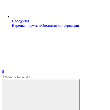
Продукты
Варенья и джемы
Овощная консервация
0