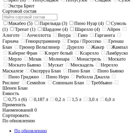
Экстра Брют
Сортовой состав
Макабео
(5)
Парельяда
(3)
Пино Нуар
(4)
Сумоль
(1)
Трепат
(1)
Шардоне
(4)
Шарелло
(4)
Айрен
Алиготе
Анчеллотта
Виура
Гамэ
Гарганега
Гарнача
Гевюрцтраминер
Глера / Просcеко
Гренаш
Блан
Грюнер Вельтлинер
Дурелло
Жакер
Жампал
Каберне Фран
Клерет белый
Ксарелло
Ламбруско
Мерло
Мозак
Молинара
Монастрель
Москато
Москато Бьянко
Мускат
Мюскадель
Нерелло
Маскалезе
Оксерруа Блан
Пино Блан
Пино Бьянко
Пино Гриджио
Пино Неро
Риболла Джалла
Рислинг
Семийон
Совиньон Блан
Треббьяно
Шенен Блан
Емкость
0,75 л
(6)
0,187 л
0,2 л
1,5 л
3,0 л
6,0 л
Применить
Наименований
0
Сортировать:
По обновлению
По обновлению