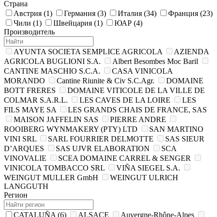
Страна
Австрия
(1)
Германия
(3)
Италия
(34)
Франция
(23)
Чили
(1)
Швейцария
(1)
ЮАР
(4)
Производитель
AYUNTA SOCIETA SEMPLICE AGRICOLA
AZIENDA
AGRIСOLA BUGLIONI S.A.
Albert Besombes Moc Baril
CANTINE MASCHIO S.C.A.
CASA VINICOLA
MORANDO
Cantine Riunite & Civ S.C.Agr.
DOMAINE
BOTT FRERES
DOMAINE VITICOLE DE LA VILLE DE
COLMAR S.A.R.L.
LES CAVES DE LA LOIRE
LES
FILS MAYE SA
LES GRANDS CHAIS DE FRANCE, SAS
MAISON JAFFELIN SAS
PIERRE ANDRE
ROOIBERG WYNMAKERY (PTY) LTD
SAN MARTINO
VINI SRL
SARL FOURRIER DELMOTTE
SAS SIEUR
D’ARQUES
SAS UJVR ELABORATION
SCA
VINOVALIE
SCEA DOMAINE CARREL & SENGER
VINICOLA TOMBACCO SRL
VIÑA SIEGEL S.A.
WEINGUT MULLER GmbH
WEINGUT ULRICH
LANGGUTH
Регион
CATALUÑA
(6)
ALSACE
Auvergne-Rhône-Alpes