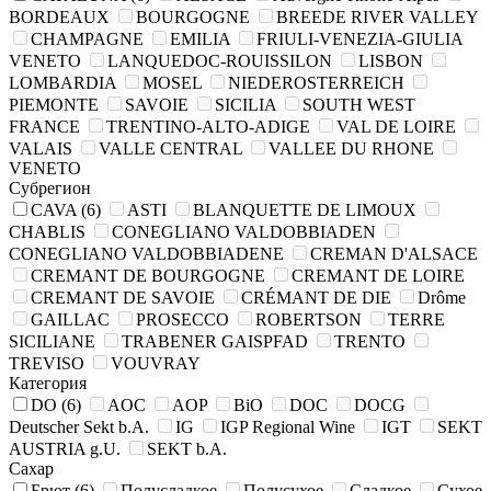
BORDEAUX
BOURGOGNE
BREEDE RIVER VALLEY
CHAMPAGNE
EMILIA
FRIULI-VENEZIA-GIULIA
VENETO
LANQUEDOC-ROUISSILON
LISBON
LOMBARDIA
MOSEL
NIEDEROSTERREICH
PIEMONTE
SAVOIE
SICILIA
SOUTH WEST
FRANCE
TRENTINO-ALTO-ADIGE
VAL DE LOIRE
VALAIS
VALLE CENTRAL
VALLEE DU RHONE
VENETO
Субрегион
CAVA
(6)
ASTI
BLANQUETTE DE LIMOUX
CHABLIS
CONEGLIANO VALDOBBIADEN
CONEGLIANO VALDOBBIADENE
CREMAN D'ALSACE
CREMANT DE BOURGOGNE
CREMANT DE LOIRE
CREMANT DE SAVOIE
CRÉMANT DE DIE
Drôme
GAILLAC
PROSECCO
ROBERTSON
TERRE
SICILIANE
TRABENER GAISPFAD
TRENTO
TREVISO
VOUVRAY
Категория
DO
(6)
AOC
AOP
BiO
DOC
DOCG
Deutscher Sekt b.A.
IG
IGP Regional Wine
IGT
SEKT
AUSTRIA g.U.
SEKT b.A.
Сахар
Брют
(6)
Полусладкое
Полусухое
Сладкое
Сухое