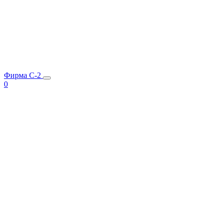
Фирма C-2
0