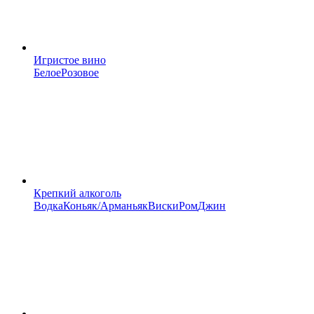
Игристое вино
Белое
Розовое
Крепкий алкоголь
Водка
Коньяк/Арманьяк
Виски
Ром
Джин