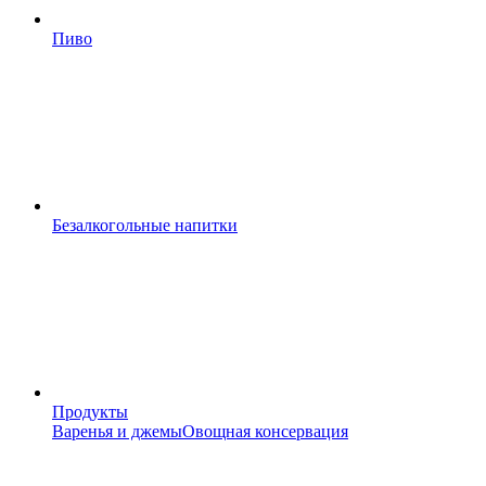
Пиво
Безалкогольные напитки
Продукты
Варенья и джемы
Овощная консервация