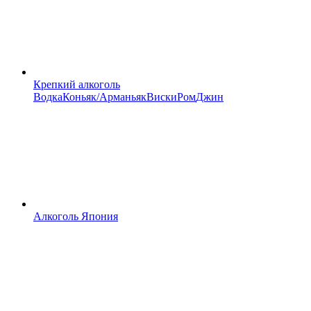
Крепкий алкоголь
Водка
Коньяк/Арманьяк
Виски
Ром
Джин
Алкоголь Япония