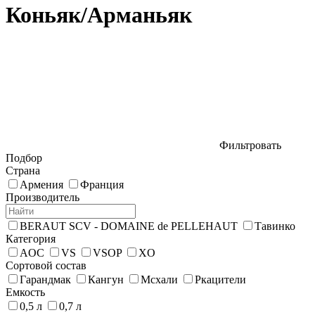
Коньяк/Арманьяк
Фильтровать
Подбор
Страна
Армения
Франция
Производитель
BERAUT SCV - DOMAINE de PELLEHAUT
Тавинко
Категория
AOC
VS
VSOP
XO
Сортовой состав
Гарандмак
Кангун
Мсхали
Ркацители
Емкость
0,5 л
0,7 л