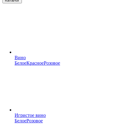
Каталог
Вино
Белое
Красное
Розовое
Игристое вино
Белое
Розовое