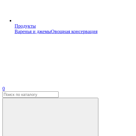
Продукты
Варенья и джемы
Овощная консервация
0