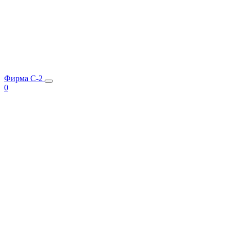
Фирма C-2
0