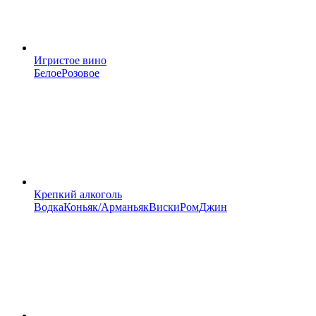
Игристое вино
Белое
Розовое
Крепкий алкоголь
Водка
Коньяк/Арманьяк
Виски
Ром
Джин