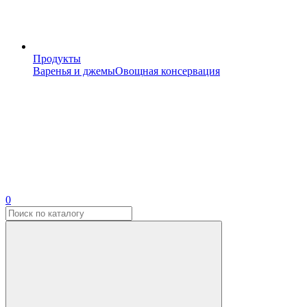
Продукты
Варенья и джемы
Овощная консервация
0