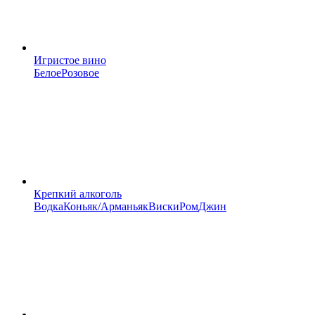
Игристое вино
Белое
Розовое
Крепкий алкоголь
Водка
Коньяк/Арманьяк
Виски
Ром
Джин