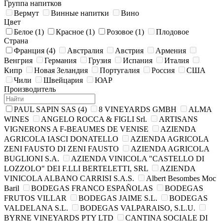
Группа напитков
Вермут
Винные напитки
Вино
Цвет
Белое
(1)
Красное
(1)
Розовое
(1)
Плодовое
Страна
Франция
(4)
Австралия
Австрия
Армения
Венгрия
Германия
Грузия
Испания
Италия
Кипр
Новая Зеландия
Португалия
Россия
США
Чили
Швейцария
ЮАР
Производитель
PAUL SAPIN SAS
(4)
8 VINEYARDS GMBH
ALMA
WINES
ANGELO ROCCA & FIGLI Srl.
ARTISANS
VIGNERONS A F-BEAUMES DE VENISE
AZIENDA
AGRICOLA IASCI DONATELLO
AZIENDA AGRICOLA
ZENI FAUSTO DI ZENI FAUSTO
AZIENDA AGRIСOLA
BUGLIONI S.A.
AZIENDA VINICOLA "CASTELLO DI
LOZZOLO" DEI F.LLI BERTELETTI, SRL
AZIENDA
VINICOLA ALBANO CARRISI S.A.S.
Albert Besombes Moc
Baril
BODEGAS FRANCO ESPAÑOLAS
BODEGAS
FRUTOS VILLAR
BODEGAS JAIME S.L.
BODEGAS
VALDELANA S.L.
BODEGAS VALPARAISO, S.L.U.
BYRNE VINEYARDS PTY LTD
CANTINA SOCIALE DI