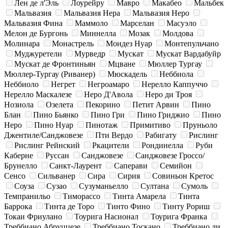
Лен де л'Эль
Лоурейру
Мавро
Макабео
Мальбек
Мальвазия
Мальвазия Нера
Мальвазия Неро
Мальвазия Фина
Маммоло
Марселан
Масуэло
Мелон де Бургонь
Миннелла
Мозак
Молдова
Молинара
Монастрель
Мондез Нуар
Монтепульчано
Муджуретели
Мурведр
Мускат
Мускат Вардабуйр
Мускат де Фронтиньян
Мцване
Мюллер Тургау
Мюллер-Тургау (Риванер)
Мюскадель
Неббиола
Неббиоло
Негрет
Негроамаро
Нерелло Каппуччо
Нерелло Маскалезе
Неро Д'Авола
Неро ди Троя
Нозиола
Озелета
Пекорино
Петит Арвин
Пино
Блан
Пино Бьянко
Пино Гри
Пино Гриджио
Пино
Неро
Пино Нуар
Пинотаж
Примитиво
Пруньоло
Джентиле/Санджовезе
Пти Вердо
Рабигату
Рислинг
Рислинг Рейнский
Ркацители
Рондинелла
Руби
Каберне
Руссан
Санджовезе
Санджовезе Гроссо/
Брунелло
Санкт-Лаурент
Саперави
Семийон
Сенсо
Сильванер
Сира
Сирия
Совиньон Кретос
Соуза
Сузао
Сузуманьелло
Султана
Сумоль
Темпранильо
Тиморассо
Тинта Амарела
Тинта
Баррока
Тинта де Торо
Тинто Фино
Тинту Рориш
Токаи Фриулано
Тоурига Насионал
Тоурига Франка
Треббиано Абруццезе
Треббиано Тоскано
Треббиано ди