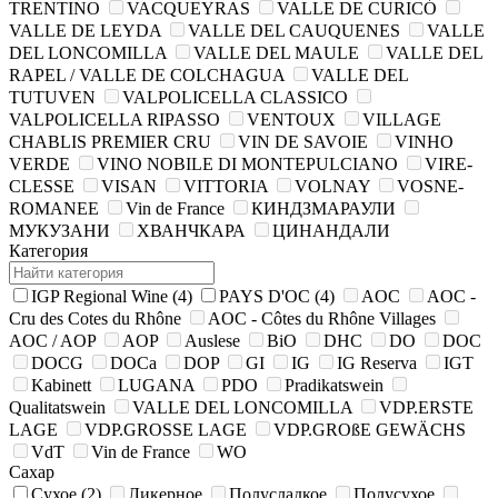
TRENTINO
VACQUEYRAS
VALLE DE CURICÓ
VALLE DE LEYDA
VALLE DEL CAUQUENES
VALLE
DEL LONCOMILLA
VALLE DEL MAULE
VALLE DEL
RAPEL / VALLE DE COLCHAGUA
VALLE DEL
TUTUVEN
VALPOLICELLA CLASSICO
VALPOLICELLA RIPASSO
VENTOUX
VILLAGE
CHABLIS PREMIER CRU
VIN DE SAVOIE
VINHO
VERDE
VINO NOBILE DI MONTEPULCIANO
VIRE-
CLESSE
VISAN
VITTORIA
VOLNAY
VOSNE-
ROMANEE
Vin de France
КИНДЗМАРАУЛИ
МУКУЗАНИ
ХВАНЧКАРА
ЦИНАНДАЛИ
Категория
IGP Regional Wine
(4)
PAYS D'OC
(4)
AOC
AOC -
Cru des Cotes du Rhône
AOC - Côtes du Rhône Villages
AOC / AOP
AOP
Auslese
BiO
DHC
DO
DOC
DOCG
DOCa
DOP
GI
IG
IG Reserva
IGT
Kabinett
LUGANA
PDO
Pradikatswein
Qualitatswein
VALLE DEL LONCOMILLA
VDP.ERSTE
LAGE
VDP.GROSSE LAGE
VDP.GROßE GEWÄCHS
VdT
Vin de France
WO
Сахар
Сухое
(2)
Ликерное
Полусладкое
Полусухое