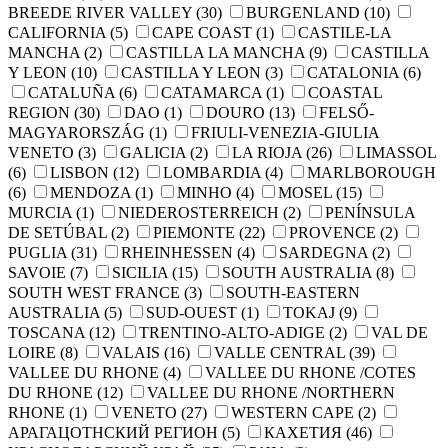
BREEDE RIVER VALLEY
(30)
BURGENLAND
(10)
CALIFORNIA
(5)
CAPE COAST
(1)
CASTILE-LA
MANCHA
(2)
CASTILLA LA MANCHA
(9)
CASTILLA
Y LEON
(10)
CASTILLA Y LEON
(3)
CATALONIA
(6)
CATALUÑA
(6)
CATAMARCA
(1)
COASTAL
REGION
(30)
DAO
(1)
DOURO
(13)
FELSŐ-
MAGYARORSZÁG
(1)
FRIULI-VENEZIA-GIULIA
VENETO
(3)
GALICIA
(2)
LA RIOJA
(26)
LIMASSOL
(6)
LISBON
(12)
LOMBARDIA
(4)
MARLBOROUGH
(6)
MENDOZA
(1)
MINHO
(4)
MOSEL
(15)
MURCIA
(1)
NIEDEROSTERREICH
(2)
PENÍNSULA
DE SETÚBAL
(2)
PIEMONTE
(22)
PROVENCE
(2)
PUGLIA
(31)
RHEINHESSEN
(4)
SARDEGNA
(2)
SAVOIE
(7)
SICILIA
(15)
SOUTH AUSTRALIA
(8)
SOUTH WEST FRANCE
(3)
SOUTH-EASTERN
AUSTRALIA
(5)
SUD-OUEST
(1)
TOKAJ
(9)
TOSCANA
(12)
TRENTINO-ALTO-ADIGE
(2)
VAL DE
LOIRE
(8)
VALAIS
(16)
VALLE CENTRAL
(39)
VALLEE DU RHONE
(4)
VALLEE DU RHONE /COTES
DU RHONE
(12)
VALLEE DU RHONE /NORTHERN
RHONE
(1)
VENETO
(27)
WESTERN CAPE
(2)
АРАГАЦОТНСКИЙ РЕГИОН
(5)
КАХЕТИЯ
(46)