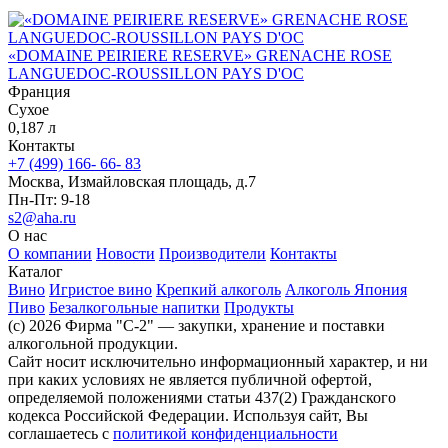
«DOMAINE PEIRIERE RESERVE» GRENACHE ROSE
LANGUEDOC-ROUSSILLON PAYS D'OC
Франция
Сухое
0,187 л
Контакты
+7 (499) 166- 66- 83
Москва, Измайловская площадь, д.7
Пн-Пт: 9-18
s2@aha.ru
О нас
О компании
Новости
Производители
Контакты
Каталог
Вино
Игристое вино
Крепкий алкоголь
Алкоголь Япония
Пиво
Безалкогольные напитки
Продукты
(c) 2026 Фирма "С-2" — закупки, хранение и поставки
алкогольной продукции.
Сайт носит исключительно информационный характер, и ни
при каких условиях не является публичной офертой,
определяемой положениями статьи 437(2) Гражданского
кодекса Российской Федерации. Используя сайт, Вы
соглашаетесь с
политикой конфиденциальности