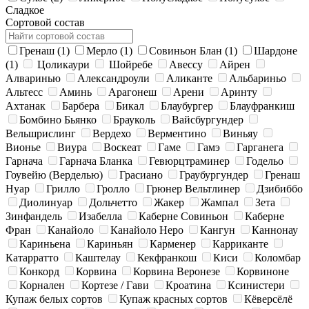
Сладкое
Сортовой состав
Гренаш
(1)
Мерло
(1)
Совиньон Блан
(1)
Шардоне
(1)
Цоликаури
Шойребе
Авессу
Айрен
Алваринью
Александроули
Аликанте
Альбариньо
Альтесс
Аминь
Арагонеш
Арени
Аринту
Ахтанак
Барбера
Бикал
Блаубургер
Блауфранкиш
Бомбино Бьянко
Брауколь
Вайсбургундер
Вельшрислинг
Вердехо
Верментино
Виньяу
Вионье
Виура
Воскеат
Гаме
Гамэ
Гарганега
Гарнача
Гарнача Бланка
Гевюрцтраминер
Годельо
Гоувейю (Верделью)
Грасиано
Граубургундер
Гренаш
Нуар
Грилло
Гролло
Грюнер Вельтлинер
Дзибиббо
Диолинуар
Дольчетто
Жакер
Жампал
Зета
Зинфандель
Изабелла
Каберне Совиньон
Каберне
Фран
Канайоло
Канайоло Неро
Кангун
Каннонау
Кариньена
Кариньян
Карменер
Карриканте
Катарратто
Каштелау
Кекфранкош
Киси
Коломбар
Конкорд
Корвина
Корвина Веронезе
Корвиноне
Корнален
Кортезе / Гави
Кроатина
Ксинистери
Купаж белых сортов
Купаж красных сортов
Кёверсёлё