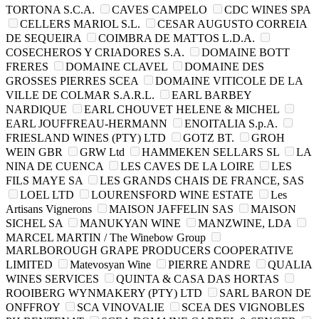
TORTONA S.C.A.
CAVES CAMPELO
CDC WINES SPA
CELLERS MARIOL S.L.
CESAR AUGUSTO CORREIA
DE SEQUEIRA
COIMBRA DE MATTOS L.D.A.
COSECHEROS Y CRIADORES S.A.
DOMAINE BOTT
FRERES
DOMAINE CLAVEL
DOMAINE DES
GROSSES PIERRES SCEA
DOMAINE VITICOLE DE LA
VILLE DE COLMAR S.A.R.L.
EARL BARBEY
NARDIQUE
EARL CHOUVET HELENE & MICHEL
EARL JOUFFREAU-HERMANN
ENOITALIA S.p.A.
FRIESLAND WINES (PTY) LTD
GOTZ BT.
GROH
WEIN GBR
GRW Ltd
HAMMEKEN SELLARS SL
LA
NINA DE CUENCA
LES CAVES DE LA LOIRE
LES
FILS MAYE SA
LES GRANDS CHAIS DE FRANCE, SAS
LOEL LTD
LOURENSFORD WINE ESTATE
Les
Artisans Vignerons
MAISON JAFFELIN SAS
MAISON
SICHEL SA
MANUKYAN WINE
MANZWINE, LDA
MARCEL MARTIN / The Winebow Group
MARLBOROUGH GRAPE PRODUCERS COOPERATIVE
LIMITED
Matevosyan Wine
PIERRE ANDRE
QUALIA
WINES SERVICES
QUINTA & CASA DAS HORTAS
ROOIBERG WYNMAKERY (PTY) LTD
SARL BARON DE
ONFFROY
SCA VINOVALIE
SCEA DES VIGNOBLES