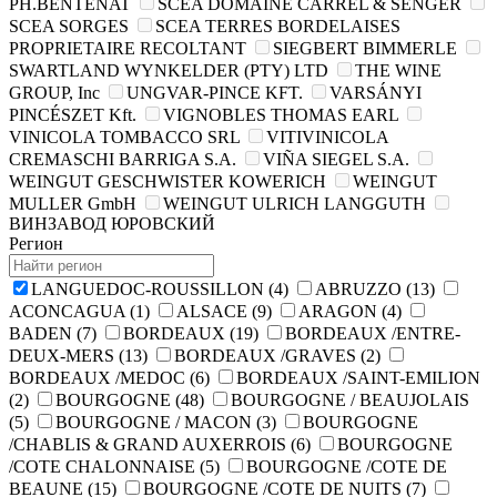
PH.BENTENAT
SCEA DOMAINE CARREL & SENGER
SCEA SORGES
SCEA TERRES BORDELAISES
PROPRIETAIRE RECOLTANT
SIEGBERT BIMMERLE
SWARTLAND WYNKELDER (PTY) LTD
THE WINE
GROUP, Inc
UNGVAR-PINCE KFT.
VARSÁNYI
PINCÉSZET Kft.
VIGNOBLES THOMAS EARL
VINICOLA TOMBACCO SRL
VITIVINICOLA
CREMASCHI BARRIGA S.A.
VIÑA SIEGEL S.A.
WEINGUT GESCHWISTER KOWERICH
WEINGUT
MULLER GmbH
WEINGUT ULRICH LANGGUTH
ВИНЗАВОД ЮРОВСКИЙ
Регион
LANGUEDOC-ROUSSILLON
(4)
ABRUZZO
(13)
ACONCAGUA
(1)
ALSACE
(9)
ARAGON
(4)
BADEN
(7)
BORDEAUX
(19)
BORDEAUX /ENTRE-
DEUX-MERS
(13)
BORDEAUX /GRAVES
(2)
BORDEAUX /MEDOC
(6)
BORDEAUX /SAINT-EMILION
(2)
BOURGOGNE
(48)
BOURGOGNE / BEAUJOLAIS
(5)
BOURGOGNE / MACON
(3)
BOURGOGNE
/CHABLIS & GRAND AUXERROIS
(6)
BOURGOGNE
/COTE CHALONNAISE
(5)
BOURGOGNE /COTE DE
BEAUNE
(15)
BOURGOGNE /COTE DE NUITS
(7)