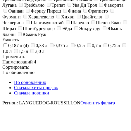
Лугана
Треббьяно
Трепат
Ува Ди Троя
Фаворита
Фандан
Фернау Пиреш
Фиана
Фраппато
Фурминт
Харшлевелю
Хихви
Цвайгельт
Челлерина
Шаргамушкотай
Шарелло
Шенен Блан
Шираз
Шпетбургундер
Эйда
Энкрузаду
Юмань
Бланш
Юмань Руж
Емкость
0,187 л
(4)
0,33 л
0,375 л
0,5 л
0,7 л
0,75 л
1,0 л
1,5 л
3,0 л
Применить
Наименований
4
Сортировать:
По обновлению
По обновлению
Сначала хиты продаж
Сначала новинки
Регион: LANGUEDOC-ROUSSILLON
Очистить фильтр