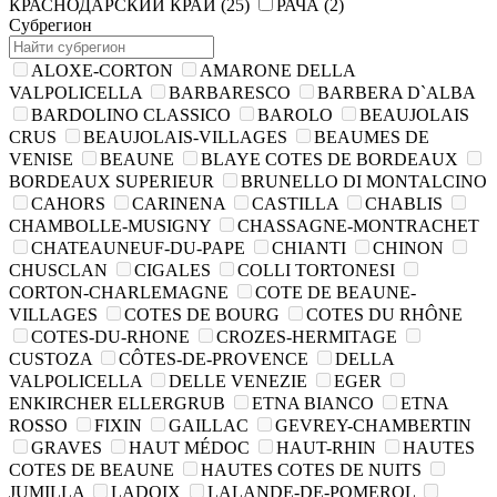
КРАСНОДАРСКИЙ КРАЙ
(25)
РАЧА
(2)
Субрегион
ALOXE-CORTON
AMARONE DELLA
VALPOLICELLA
BARBARESCO
BARBERA D`ALBA
BARDOLINO CLASSICO
BAROLO
BEAUJOLAIS
CRUS
BEAUJOLAIS-VILLAGES
BEAUMES DE
VENISE
BEAUNE
BLAYE COTES DE BORDEAUX
BORDEAUX SUPERIEUR
BRUNELLO DI MONTALCINO
CAHORS
CARINENA
CASTILLA
CHABLIS
CHAMBOLLE-MUSIGNY
CHASSAGNE-MONTRACHET
CHATEAUNEUF-DU-PAPE
CHIANTI
CHINON
CHUSCLAN
CIGALES
COLLI TORTONESI
CORTON-CHARLEMAGNE
COTE DE BEAUNE-
VILLAGES
COTES DE BOURG
COTES DU RHÔNE
COTES-DU-RHONE
CROZES-HERMITAGE
CUSTOZA
CÔTES-DE-PROVENCE
DELLA
VALPOLICELLA
DELLE VENEZIE
EGER
ENKIRCHER ELLERGRUB
ETNA BIANCO
ETNA
ROSSO
FIXIN
GAILLAC
GEVREY-CHAMBERTIN
GRAVES
HAUT MÉDOC
HAUT-RHIN
HAUTES
COTES DE BEAUNE
HAUTES COTES DE NUITS
JUMILLA
LADOIX
LALANDE-DE-POMEROL