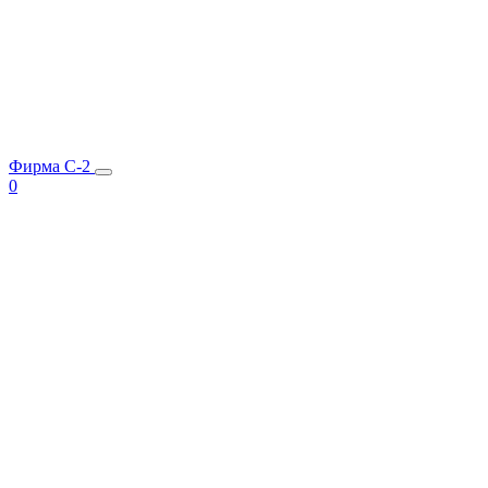
Фирма C-2
0