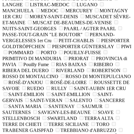
LANGHE
LISTRAC-MEDOC
LUGANO
MANCHUELA
MEDOC
MERCUREY
MONTAGNY
1ER CRU
MOREY-SAINT-DENIS
MUSCADET SÈVRE-
ET-MAINE
MUSCAT DE-BEAUMES-DE-VENISE
NUITS-SAINT-GEORGES
PAARL / AGTER PAARL
PASSE-TOUT-GRAIN "LE BOUTOIR"
PERNAND-
VERGELESSES 1er Cru
PETIT-CHABLIS
PIESPORTER
GOLDTRÖPFCHEN
PIESPORTER GÜNTERSLAY
PIWI
POMMARD
PORTO
POUILLY-FUISSE
PRIMITIVO DI MANDURIA
PRIORAT
PROVINCIA di
PAVIA
Pouilly Fume
RIAS BAIXAS
RIBEIRO
RIBERA DEL DUERO
RIVERLAND
ROBERTSON
ROSSO DI MONTALCINO
ROSSO DI MONTEPULCIANO
ROSÉ-D'ANJOU
ROSÉ-DE-LOIRE
ROUSSETTE DE
SAVOIE
RUEDO
RULLY
SAINT-AUBIN 1ER CRU
SAINT-EMILION
SAINT-EMILLION
SAINT-
GERVAIS
SAINT-VERAN
SALENTO
SANCERRE
SANTA MARIA
SANTENAY
SAUMUR
SAUTERNES
SAVIGNY-LES-BEAUNE
SOAVE
STELLENBOSCH
SWARTLAND
TERRA ALTA
TERRE DI CHIETI
TERRE SICILIANE
TORO
TRABENER GAISPFAD
TREBBIANO d'ABRUZZO