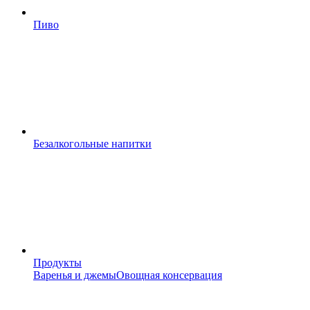
Пиво
Безалкогольные напитки
Продукты
Варенья и джемы
Овощная консервация