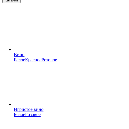
Каталог
Вино
Белое
Красное
Розовое
Игристое вино
Белое
Розовое