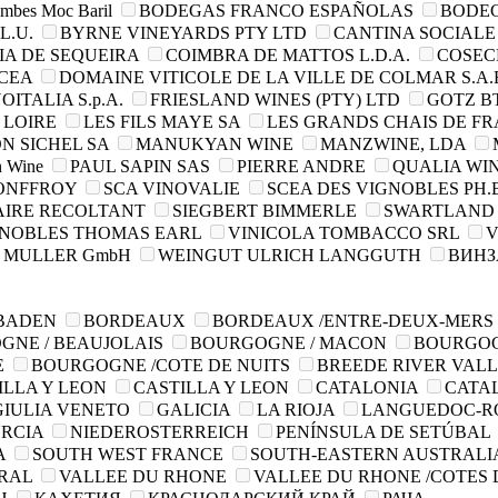
ombes Moc Baril
BODEGAS FRANCO ESPAÑOLAS
BODEG
L.U.
BYRNE VINEYARDS PTY LTD
CANTINA SOCIALE 
A DE SEQUEIRA
COIMBRA DE MATTOS L.D.A.
COSEC
SCEA
DOMAINE VITICOLE DE LA VILLE DE COLMAR S.A.R
OITALIA S.p.A.
FRIESLAND WINES (PTY) LTD
GOTZ BT
 LOIRE
LES FILS MAYE SA
LES GRANDS CHAIS DE FR
N SICHEL SA
MANUKYAN WINE
MANZWINE, LDA
n Wine
PAUL SAPIN SAS
PIERRE ANDRE
QUALIA WIN
ONFFROY
SCA VINOVALIE
SCEA DES VIGNOBLES PH
AIRE RECOLTANT
SIEGBERT BIMMERLE
SWARTLAND 
NOBLES THOMAS EARL
VINICOLA TOMBACCO SRL
V
 MULLER GmbH
WEINGUT ULRICH LANGGUTH
ВИНЗ
BADEN
BORDEAUX
BORDEAUX /ENTRE-DEUX-MERS
GNE / BEAUJOLAIS
BOURGOGNE / MACON
BOURGOG
E
BOURGOGNE /COTE DE NUITS
BREEDE RIVER VAL
ILLA Y LEON
CASTILLA Y LEON
CATALONIA
CATA
GIULIA VENETO
GALICIA
LA RIOJA
LANGUEDOC-R
RCIA
NIEDEROSTERREICH
PENÍNSULA DE SETÚBAL
A
SOUTH WEST FRANCE
SOUTH-EASTERN AUSTRALI
TRAL
VALLEE DU RHONE
VALLEE DU RHONE /COTES