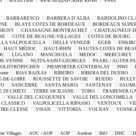
ОН
КАХЕТИЯ
КРАСНОДАРСКИЙ КРАЙ
РАЧА
BARBARESCO
BARBERA D`ALBA
BARDOLINO CL
UNE
BLAYE COTES DE BORDEAUX
BORDEAUX SUPE
SIGNY
CHASSAGNE-MONTRACHET
CHATEAUNEUF-D
NE
COTE DE BEAUNE-VILLAGES
COTES DE BOURG
LLA VALPOLICELLA
DELLE VENEZIE
EGER
ENKIR
HAUT MÉDOC
HAUT-RHIN
HAUTES COTES DE BE
OC
LUGANO
MANCHUELA
MEDOC
MERCUREY
DE-VENISE
NUITS-SAINT-GEORGES
PAARL / AGTER P
 GOLDTRÖPFCHEN
PIESPORTER GÜNTERSLAY
PIWI
 Fume
RIAS BAIXAS
RIBEIRO
RIBERA DEL DUERO
É-DE-LOIRE
ROUSSETTE DE SAVOIE
RUEDO
RULL
TO
SANCERRE
SANTA MARIA
SANTENAY
SAUM
 DI CHIETI
TERRE SICILIANE
TORO
TRABENER G
A
VALLE DEL CAUQUENES
VALLE DEL LONCOMILLA
 CLASSICO
VALPOLICELLA RIPASSO
VENTOUX
VI
VIRE-CLESSE
VISAN
VITTORIA
VOLNAY
VOSNE
ne Villages
AOC / AOP
AOP
Auslese
BiO
DHC