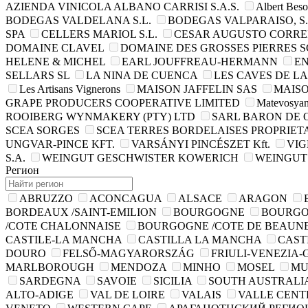
AZIENDA VINICOLA ALBANO CARRISI S.A.S.
Albert Bes
BODEGAS VALDELANA S.L.
BODEGAS VALPARAISO, S.
SPA
CELLERS MARIOL S.L.
CESAR AUGUSTO CORREI
DOMAINE CLAVEL
DOMAINE DES GROSSES PIERRES 
HELENE & MICHEL
EARL JOUFFREAU-HERMANN
EN
SELLARS SL
LA NINA DE CUENCA
LES CAVES DE LA
Les Artisans Vignerons
MAISON JAFFELIN SAS
MAISO
GRAPE PRODUCERS COOPERATIVE LIMITED
Matevosya
ROOIBERG WYNMAKERY (PTY) LTD
SARL BARON DE 
SCEA SORGES
SCEA TERRES BORDELAISES PROPRIET
UNGVAR-PINCE KFT.
VARSÁNYI PINCÉSZET Kft.
VIG
S.A.
WEINGUT GESCHWISTER KOWERICH
WEINGUT
Регион
ABRUZZO
ACONCAGUA
ALSACE
ARAGON
BORDEAUX /SAINT-EMILION
BOURGOGNE
BOURGO
/COTE CHALONNAISE
BOURGOGNE /COTE DE BEAUN
CASTILE-LA MANCHA
CASTILLA LA MANCHA
CAST
DOURO
FELSŐ-MAGYARORSZÁG
FRIULI-VENEZIA-
MARLBOROUGH
MENDOZA
MINHO
MOSEL
MU
SARDEGNA
SAVOIE
SICILIA
SOUTH AUSTRALI
ALTO-ADIGE
VAL DE LOIRE
VALAIS
VALLE CEN