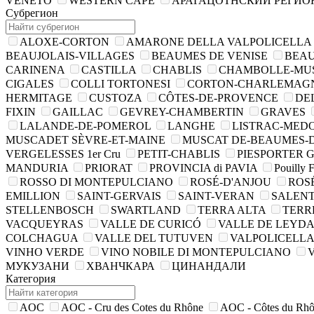
VENETO
WESTERN CAPE
АРАГАЦОТНСКИЙ РЕГИ
Субрегион
ALOXE-CORTON
AMARONE DELLA VALPOLICELLA
BEAUJOLAIS-VILLAGES
BEAUMES DE VENISE
BEA
CARINENA
CASTILLA
CHABLIS
CHAMBOLLE-MU
CIGALES
COLLI TORTONESI
CORTON-CHARLEMAG
HERMITAGE
CUSTOZA
CÔTES-DE-PROVENCE
DE
FIXIN
GAILLAC
GEVREY-CHAMBERTIN
GRAVES
LALANDE-DE-POMEROL
LANGHE
LISTRAC-MED
MUSCADET SÈVRE-ET-MAINE
MUSCAT DE-BEAUMES-
VERGELESSES 1er Cru
PETIT-CHABLIS
PIESPORTER
MANDURIA
PRIORAT
PROVINCIA di PAVIA
Pouilly
ROSSO DI MONTEPULCIANO
ROSÉ-D'ANJOU
ROS
EMILLION
SAINT-GERVAIS
SAINT-VERAN
SALEN
STELLENBOSCH
SWARTLAND
TERRA ALTA
TERRE
VACQUEYRAS
VALLE DE CURICÓ
VALLE DE LEYD
COLCHAGUA
VALLE DEL TUTUVEN
VALPOLICELLA
VINHO VERDE
VINO NOBILE DI MONTEPULCIANO
МУКУЗАНИ
ХВАНЧКАРА
ЦИНАНДАЛИ
Категория
AOC
AOC - Cru des Cotes du Rhône
AOC - Côtes du Rhô