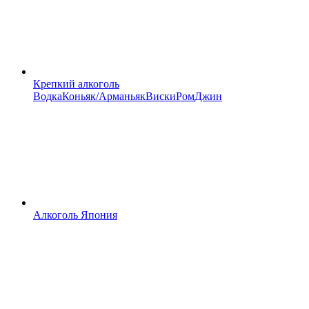
Крепкий алкоголь
Водка
Коньяк/Арманьяк
Виски
Ром
Джин
Алкоголь Япония