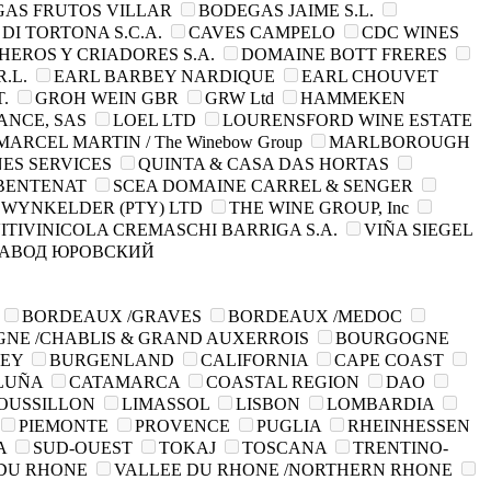
AS FRUTOS VILLAR
BODEGAS JAIME S.L.
DI TORTONA S.C.A.
CAVES CAMPELO
CDC WINES
HEROS Y CRIADORES S.A.
DOMAINE BOTT FRERES
.L.
EARL BARBEY NARDIQUE
EARL CHOUVET
.
GROH WEIN GBR
GRW Ltd
HAMMEKEN
ANCE, SAS
LOEL LTD
LOURENSFORD WINE ESTATE
MARCEL MARTIN / The Winebow Group
MARLBOROUGH
ES SERVICES
QUINTA & CASA DAS HORTAS
.BENTENAT
SCEA DOMAINE CARREL & SENGER
WYNKELDER (PTY) LTD
THE WINE GROUP, Inc
ITIVINICOLA CREMASCHI BARRIGA S.A.
VIÑA SIEGEL
АВОД ЮРОВСКИЙ
BORDEAUX /GRAVES
BORDEAUX /MEDOC
NE /CHABLIS & GRAND AUXERROIS
BOURGOGNE
LEY
BURGENLAND
CALIFORNIA
CAPE COAST
LUÑA
CATAMARCA
COASTAL REGION
DAO
OUSSILLON
LIMASSOL
LISBON
LOMBARDIA
PIEMONTE
PROVENCE
PUGLIA
RHEINHESSEN
A
SUD-OUEST
TOKAJ
TOSCANA
TRENTINO-
 DU RHONE
VALLEE DU RHONE /NORTHERN RHONE