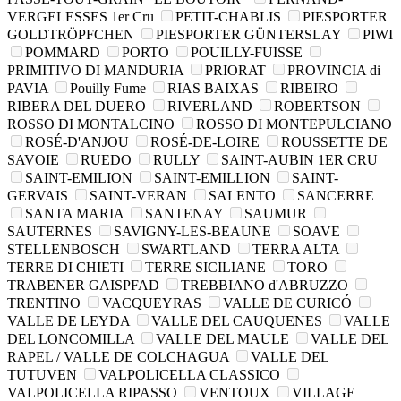
VERGELESSES 1er Cru
PETIT-CHABLIS
PIESPORTER
GOLDTRÖPFCHEN
PIESPORTER GÜNTERSLAY
PIWI
POMMARD
PORTO
POUILLY-FUISSE
PRIMITIVO DI MANDURIA
PRIORAT
PROVINCIA di
PAVIA
Pouilly Fume
RIAS BAIXAS
RIBEIRO
RIBERA DEL DUERO
RIVERLAND
ROBERTSON
ROSSO DI MONTALCINO
ROSSO DI MONTEPULCIANO
ROSÉ-D'ANJOU
ROSÉ-DE-LOIRE
ROUSSETTE DE
SAVOIE
RUEDO
RULLY
SAINT-AUBIN 1ER CRU
SAINT-EMILION
SAINT-EMILLION
SAINT-
GERVAIS
SAINT-VERAN
SALENTO
SANCERRE
SANTA MARIA
SANTENAY
SAUMUR
SAUTERNES
SAVIGNY-LES-BEAUNE
SOAVE
STELLENBOSCH
SWARTLAND
TERRA ALTA
TERRE DI CHIETI
TERRE SICILIANE
TORO
TRABENER GAISPFAD
TREBBIANO d'ABRUZZO
TRENTINO
VACQUEYRAS
VALLE DE CURICÓ
VALLE DE LEYDA
VALLE DEL CAUQUENES
VALLE
DEL LONCOMILLA
VALLE DEL MAULE
VALLE DEL
RAPEL / VALLE DE COLCHAGUA
VALLE DEL
TUTUVEN
VALPOLICELLA CLASSICO
VALPOLICELLA RIPASSO
VENTOUX
VILLAGE