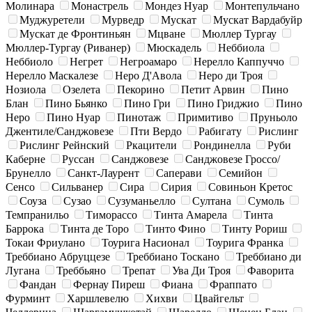
Молинара
Монастрель
Мондез Нуар
Монтепульчано
Муджуретели
Мурведр
Мускат
Мускат Вардабуйр
Мускат де Фронтиньян
Мцване
Мюллер Тургау
Мюллер-Тургау (Риванер)
Мюскадель
Неббиола
Неббиоло
Негрет
Негроамаро
Нерелло Каппуччо
Нерелло Маскалезе
Неро Д'Авола
Неро ди Троя
Нозиола
Озелета
Пекорино
Петит Арвин
Пино
Блан
Пино Бьянко
Пино Гри
Пино Гриджио
Пино
Неро
Пино Нуар
Пинотаж
Примитиво
Пруньоло
Джентиле/Санджовезе
Пти Вердо
Рабигату
Рислинг
Рислинг Рейнский
Ркацители
Рондинелла
Руби
Каберне
Руссан
Санджовезе
Санджовезе Гроссо/
Брунелло
Санкт-Лаурент
Саперави
Семийон
Сенсо
Сильванер
Сира
Сирия
Совиньон Кретос
Соуза
Сузао
Сузуманьелло
Султана
Сумоль
Темпранильо
Тиморассо
Тинта Амарела
Тинта
Баррока
Тинта де Торо
Тинто Фино
Тинту Рориш
Токаи Фриулано
Тоурига Насионал
Тоурига Франка
Треббиано Абруццезе
Треббиано Тоскано
Треббиано ди
Лугана
Треббьяно
Трепат
Ува Ди Троя
Фаворита
Фандан
Фернау Пиреш
Фиана
Фраппато
Фурминт
Харшлевелю
Хихви
Цвайгельт