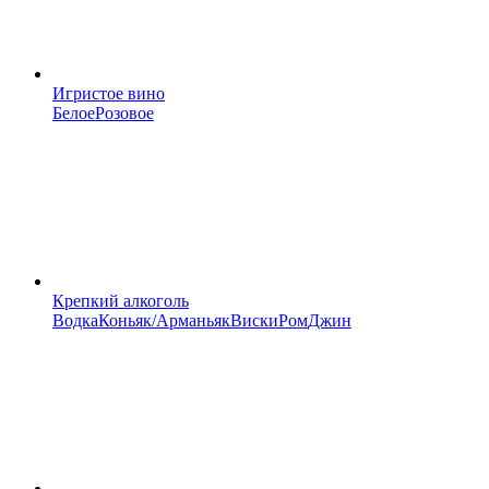
Игристое вино
Белое
Розовое
Крепкий алкоголь
Водка
Коньяк/Арманьяк
Виски
Ром
Джин