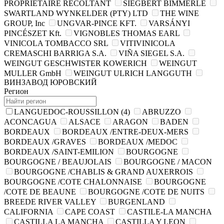
PROPRIETAIRE RECOLTANT
SIEGBERT BIMMERLE
SWARTLAND WYNKELDER (PTY) LTD
THE WINE
GROUP, Inc
UNGVAR-PINCE KFT.
VARSÁNYI
PINCÉSZET Kft.
VIGNOBLES THOMAS EARL
VINICOLA TOMBACCO SRL
VITIVINICOLA
CREMASCHI BARRIGA S.A.
VIÑA SIEGEL S.A.
WEINGUT GESCHWISTER KOWERICH
WEINGUT
MULLER GmbH
WEINGUT ULRICH LANGGUTH
ВИНЗАВОД ЮРОВСКИЙ
Регион
LANGUEDOC-ROUSSILLON
(4)
ABRUZZO
ACONCAGUA
ALSACE
ARAGON
BADEN
BORDEAUX
BORDEAUX /ENTRE-DEUX-MERS
BORDEAUX /GRAVES
BORDEAUX /MEDOC
BORDEAUX /SAINT-EMILION
BOURGOGNE
BOURGOGNE / BEAUJOLAIS
BOURGOGNE / MACON
BOURGOGNE /CHABLIS & GRAND AUXERROIS
BOURGOGNE /COTE CHALONNAISE
BOURGOGNE
/COTE DE BEAUNE
BOURGOGNE /COTE DE NUITS
BREEDE RIVER VALLEY
BURGENLAND
CALIFORNIA
CAPE COAST
CASTILE-LA MANCHA
CASTILLA LA MANCHA
CASTILLA Y LEON