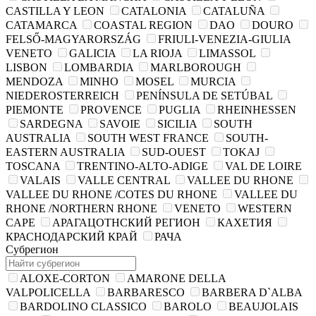
CASTILLA Y LEON
CATALONIA
CATALUÑA
CATAMARCA
COASTAL REGION
DAO
DOURO
FELSŐ-MAGYARORSZÁG
FRIULI-VENEZIA-GIULIA
VENETO
GALICIA
LA RIOJA
LIMASSOL
LISBON
LOMBARDIA
MARLBOROUGH
MENDOZA
MINHO
MOSEL
MURCIA
NIEDEROSTERREICH
PENÍNSULA DE SETÚBAL
PIEMONTE
PROVENCE
PUGLIA
RHEINHESSEN
SARDEGNA
SAVOIE
SICILIA
SOUTH
AUSTRALIA
SOUTH WEST FRANCE
SOUTH-
EASTERN AUSTRALIA
SUD-OUEST
TOKAJ
TOSCANA
TRENTINO-ALTO-ADIGE
VAL DE LOIRE
VALAIS
VALLE CENTRAL
VALLEE DU RHONE
VALLEE DU RHONE /COTES DU RHONE
VALLEE DU
RHONE /NORTHERN RHONE
VENETO
WESTERN
CAPE
АРАГАЦОТНСКИЙ РЕГИОН
КАХЕТИЯ
КРАСНОДАРСКИЙ КРАЙ
РАЧА
Субрегион
ALOXE-CORTON
AMARONE DELLA
VALPOLICELLA
BARBARESCO
BARBERA D`ALBA
BARDOLINO CLASSICO
BAROLO
BEAUJOLAIS