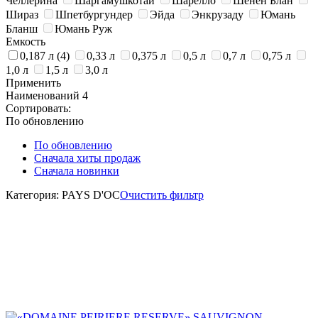
Челлерина
Шаргамушкотай
Шарелло
Шенен Блан
Шираз
Шпетбургундер
Эйда
Энкрузаду
Юмань
Бланш
Юмань Руж
Емкость
0,187 л
(4)
0,33 л
0,375 л
0,5 л
0,7 л
0,75 л
1,0 л
1,5 л
3,0 л
Применить
Наименований
4
Сортировать:
По обновлению
По обновлению
Сначала хиты продаж
Сначала новинки
Категория: PAYS D'OC
Очистить фильтр