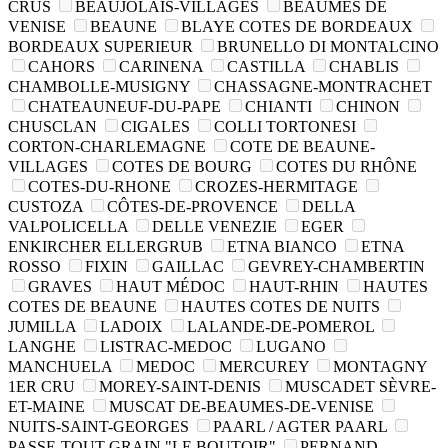
CRUS
BEAUJOLAIS-VILLAGES
BEAUMES DE
VENISE
BEAUNE
BLAYE COTES DE BORDEAUX
BORDEAUX SUPERIEUR
BRUNELLO DI MONTALCINO
CAHORS
CARINENA
CASTILLA
CHABLIS
CHAMBOLLE-MUSIGNY
CHASSAGNE-MONTRACHET
CHATEAUNEUF-DU-PAPE
CHIANTI
CHINON
CHUSCLAN
CIGALES
COLLI TORTONESI
CORTON-CHARLEMAGNE
COTE DE BEAUNE-
VILLAGES
COTES DE BOURG
COTES DU RHÔNE
COTES-DU-RHONE
CROZES-HERMITAGE
CUSTOZA
CÔTES-DE-PROVENCE
DELLA
VALPOLICELLA
DELLE VENEZIE
EGER
ENKIRCHER ELLERGRUB
ETNA BIANCO
ETNA
ROSSO
FIXIN
GAILLAC
GEVREY-CHAMBERTIN
GRAVES
HAUT MÉDOC
HAUT-RHIN
HAUTES
COTES DE BEAUNE
HAUTES COTES DE NUITS
JUMILLA
LADOIX
LALANDE-DE-POMEROL
LANGHE
LISTRAC-MEDOC
LUGANO
MANCHUELA
MEDOC
MERCUREY
MONTAGNY
1ER CRU
MOREY-SAINT-DENIS
MUSCADET SÈVRE-
ET-MAINE
MUSCAT DE-BEAUMES-DE-VENISE
NUITS-SAINT-GEORGES
PAARL / AGTER PAARL
PASSE-TOUT-GRAIN "LE BOUTOIR"
PERNAND-