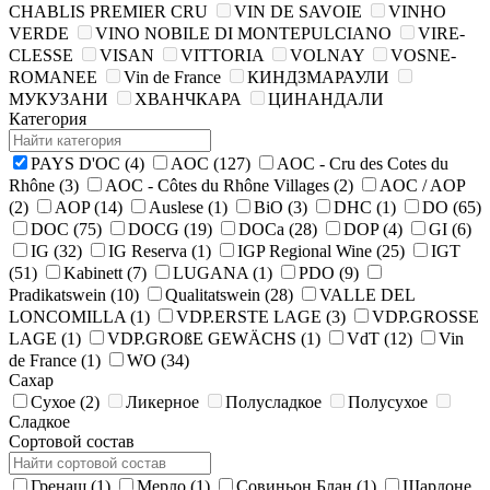
CHABLIS PREMIER CRU
VIN DE SAVOIE
VINHO
VERDE
VINO NOBILE DI MONTEPULCIANO
VIRE-
CLESSE
VISAN
VITTORIA
VOLNAY
VOSNE-
ROMANEE
Vin de France
КИНДЗМАРАУЛИ
МУКУЗАНИ
ХВАНЧКАРА
ЦИНАНДАЛИ
Категория
PAYS D'OC
(4)
AOC
(127)
AOC - Cru des Cotes du
Rhône
(3)
AOC - Côtes du Rhône Villages
(2)
AOC / AOP
(2)
AOP
(14)
Auslese
(1)
BiO
(3)
DHC
(1)
DO
(65)
DOC
(75)
DOCG
(19)
DOCa
(28)
DOP
(4)
GI
(6)
IG
(32)
IG Reserva
(1)
IGP Regional Wine
(25)
IGT
(51)
Kabinett
(7)
LUGANA
(1)
PDO
(9)
Pradikatswein
(10)
Qualitatswein
(28)
VALLE DEL
LONCOMILLA
(1)
VDP.ERSTE LAGE
(3)
VDP.GROSSE
LAGE
(1)
VDP.GROßE GEWÄCHS
(1)
VdT
(12)
Vin
de France
(1)
WO
(34)
Сахар
Сухое
(2)
Ликерное
Полусладкое
Полусухое
Сладкое
Сортовой состав
Гренаш
(1)
Мерло
(1)
Совиньон Блан
(1)
Шардоне