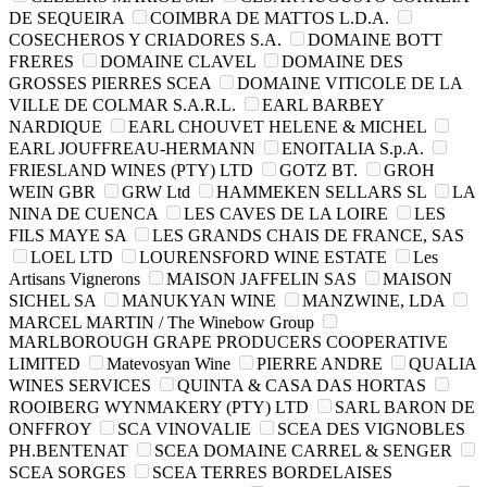
DE SEQUEIRA
COIMBRA DE MATTOS L.D.A.
COSECHEROS Y CRIADORES S.A.
DOMAINE BOTT
FRERES
DOMAINE CLAVEL
DOMAINE DES
GROSSES PIERRES SCEA
DOMAINE VITICOLE DE LA
VILLE DE COLMAR S.A.R.L.
EARL BARBEY
NARDIQUE
EARL CHOUVET HELENE & MICHEL
EARL JOUFFREAU-HERMANN
ENOITALIA S.p.A.
FRIESLAND WINES (PTY) LTD
GOTZ BT.
GROH
WEIN GBR
GRW Ltd
HAMMEKEN SELLARS SL
LA
NINA DE CUENCA
LES CAVES DE LA LOIRE
LES
FILS MAYE SA
LES GRANDS CHAIS DE FRANCE, SAS
LOEL LTD
LOURENSFORD WINE ESTATE
Les
Artisans Vignerons
MAISON JAFFELIN SAS
MAISON
SICHEL SA
MANUKYAN WINE
MANZWINE, LDA
MARCEL MARTIN / The Winebow Group
MARLBOROUGH GRAPE PRODUCERS COOPERATIVE
LIMITED
Matevosyan Wine
PIERRE ANDRE
QUALIA
WINES SERVICES
QUINTA & CASA DAS HORTAS
ROOIBERG WYNMAKERY (PTY) LTD
SARL BARON DE
ONFFROY
SCA VINOVALIE
SCEA DES VIGNOBLES
PH.BENTENAT
SCEA DOMAINE CARREL & SENGER
SCEA SORGES
SCEA TERRES BORDELAISES