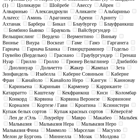
(1)
Цоликаури
Шойребе
Авессу
Айрен
Алваринью
Александроули
Аликанте
Альбариньо
Альтесс
Аминь
Арагонеш
Арени
Аринту
Ахтанак
Барбера
Бикал
Блаубургер
Блауфранкиш
Бомбино Бьянко
Брауколь
Вайсбургундер
Вельшрислинг
Вердехо
Верментино
Виньяу
Вионье
Виура
Воскеат
Гаме
Гамэ
Гарганега
Гарнача
Гарнача Бланка
Гевюрцтраминер
Годельо
Гоувейю (Верделью)
Грасиано
Граубургундер
Гренаш
Нуар
Грилло
Гролло
Грюнер Вельтлинер
Дзибиббо
Диолинуар
Дольчетто
Жакер
Жампал
Зета
Зинфандель
Изабелла
Каберне Совиньон
Каберне
Фран
Канайоло
Канайоло Неро
Кангун
Каннонау
Кариньена
Кариньян
Карменер
Карриканте
Катарратто
Каштелау
Кекфранкош
Киси
Коломбар
Конкорд
Корвина
Корвина Веронезе
Корвиноне
Корнален
Кортезе / Гави
Кроатина
Ксинистери
Купаж белых сортов
Купаж красных сортов
Кёверсёлё
Лен де л'Эль
Лоурейру
Мавро
Макабео
Мальбек
Мальвазия
Мальвазия Нера
Мальвазия Неро
Мальвазия Фина
Маммоло
Марселан
Масуэло
Мелон де Бургонь
Миннелла
Мозак
Молдова