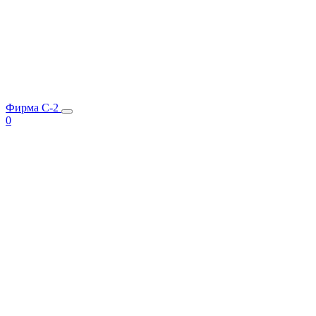
Фирма C-2
0