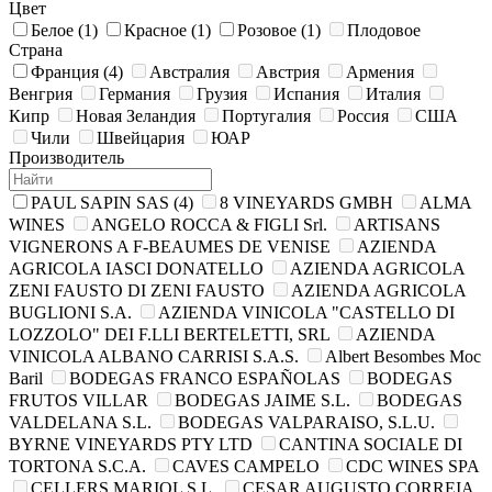
Цвет
Белое
(1)
Красное
(1)
Розовое
(1)
Плодовое
Страна
Франция
(4)
Австралия
Австрия
Армения
Венгрия
Германия
Грузия
Испания
Италия
Кипр
Новая Зеландия
Португалия
Россия
США
Чили
Швейцария
ЮАР
Производитель
PAUL SAPIN SAS
(4)
8 VINEYARDS GMBH
ALMA
WINES
ANGELO ROCCA & FIGLI Srl.
ARTISANS
VIGNERONS A F-BEAUMES DE VENISE
AZIENDA
AGRICOLA IASCI DONATELLO
AZIENDA AGRICOLA
ZENI FAUSTO DI ZENI FAUSTO
AZIENDA AGRIСOLA
BUGLIONI S.A.
AZIENDA VINICOLA "CASTELLO DI
LOZZOLO" DEI F.LLI BERTELETTI, SRL
AZIENDA
VINICOLA ALBANO CARRISI S.A.S.
Albert Besombes Moc
Baril
BODEGAS FRANCO ESPAÑOLAS
BODEGAS
FRUTOS VILLAR
BODEGAS JAIME S.L.
BODEGAS
VALDELANA S.L.
BODEGAS VALPARAISO, S.L.U.
BYRNE VINEYARDS PTY LTD
CANTINA SOCIALE DI
TORTONA S.C.A.
CAVES CAMPELO
CDC WINES SPA
CELLERS MARIOL S.L.
CESAR AUGUSTO CORREIA