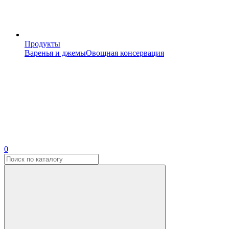
Продукты
Варенья и джемы
Овощная консервация
0