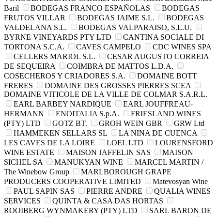
Baril
BODEGAS FRANCO ESPAÑOLAS
BODEGAS
FRUTOS VILLAR
BODEGAS JAIME S.L.
BODEGAS
VALDELANA S.L.
BODEGAS VALPARAISO, S.L.U.
BYRNE VINEYARDS PTY LTD
CANTINA SOCIALE DI
TORTONA S.C.A.
CAVES CAMPELO
CDC WINES SPA
CELLERS MARIOL S.L.
CESAR AUGUSTO CORREIA
DE SEQUEIRA
COIMBRA DE MATTOS L.D.A.
COSECHEROS Y CRIADORES S.A.
DOMAINE BOTT
FRERES
DOMAINE DES GROSSES PIERRES SCEA
DOMAINE VITICOLE DE LA VILLE DE COLMAR S.A.R.L.
EARL BARBEY NARDIQUE
EARL JOUFFREAU-
HERMANN
ENOITALIA S.p.A.
FRIESLAND WINES
(PTY) LTD
GOTZ BT.
GROH WEIN GBR
GRW Ltd
HAMMEKEN SELLARS SL
LA NINA DE CUENCA
LES CAVES DE LA LOIRE
LOEL LTD
LOURENSFORD
WINE ESTATE
MAISON JAFFELIN SAS
MAISON
SICHEL SA
MANUKYAN WINE
MARCEL MARTIN /
The Winebow Group
MARLBOROUGH GRAPE
PRODUCERS COOPERATIVE LIMITED
Matevosyan Wine
PAUL SAPIN SAS
PIERRE ANDRE
QUALIA WINES
SERVICES
QUINTA & CASA DAS HORTAS
ROOIBERG WYNMAKERY (PTY) LTD
SARL BARON DE