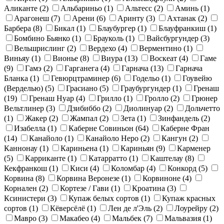
Аликанте
(2)
Альбариньо
(1)
Альтесс
(2)
Аминь
(1)
Арагонеш
(7)
Арени
(6)
Аринту
(3)
Ахтанак
(2)
Барбера
(8)
Бикал
(1)
Блаубургер
(1)
Блауфранкиш
(1)
Бомбино Бьянко
(1)
Брауколь
(1)
Вайсбургундер
(3)
Вельшрислинг
(2)
Вердехо
(4)
Верментино
(1)
Виньяу
(1)
Вионье
(8)
Виура
(13)
Воскеат
(4)
Гаме
(9)
Гамэ
(2)
Гарганега
(4)
Гарнача
(13)
Гарнача
Бланка
(1)
Гевюрцтраминер
(6)
Годельо
(1)
Гоувейю
(Верделью)
(5)
Грасиано
(5)
Граубургундер
(1)
Гренаш
(19)
Гренаш Нуар
(4)
Грилло
(1)
Гролло
(2)
Грюнер
Вельтлинер
(3)
Дзибиббо
(2)
Диолинуар
(2)
Дольчетто
(1)
Жакер
(2)
Жампал
(2)
Зета
(1)
Зинфандель
(2)
Изабелла
(1)
Каберне Совиньон
(64)
Каберне Фран
(14)
Канайоло
(1)
Канайоло Неро
(2)
Кангун
(2)
Каннонау
(1)
Кариньена
(1)
Кариньян
(9)
Карменер
(5)
Карриканте
(1)
Катарратто
(1)
Каштелау
(8)
Кекфранкош
(1)
Киси
(4)
Коломбар
(4)
Конкорд
(5)
Корвина
(8)
Корвина Веронезе
(1)
Корвиноне
(4)
Корнален
(2)
Кортезе / Гави
(1)
Кроатина
(3)
Ксинистери
(3)
Купаж белых сортов
(1)
Купаж красных
сортов
(1)
Кёверсёлё
(1)
Лен де л'Эль
(2)
Лоурейру
(2)
Мавро
(3)
Макабео
(4)
Мальбек
(7)
Мальвазия
(1)