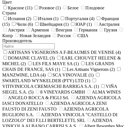
Цвет
Красное
(11)
Розовое
(1)
Белое
Плодовое
Страна
Испания
(2)
Италия
(1)
Португалия
(4)
Франция
(15)
Чили
(6)
Швейцария
(1)
ЮАР
(1)
Австралия
Австрия
Армения
Венгрия
Германия
Грузия
Кипр
Новая Зеландия
Россия
США
Производитель
ARTISANS VIGNERONS A F-BEAUMES DE VENISE
(4)
DOMAINE CLAVEL
(3)
EARL CHOUVET HELENE &
MICHEL
(2)
LES FILS MAYE SA
(1)
LES GRANDS
CHAIS DE FRANCE, SAS
(1)
Les Artisans Vignerons
(2)
MANZWINE, LDA
(4)
SCA VINOVALIE
(1)
SWARTLAND WYNKELDER (PTY) LTD
(1)
VITIVINICOLA CREMASCHI BARRIGA S.A.
(1)
VIÑA
SIEGEL S.A.
(5)
8 VINEYARDS GMBH
ALMA WINES
ANGELO ROCCA & FIGLI Srl.
AZIENDA AGRICOLA
IASCI DONATELLO
AZIENDA AGRICOLA ZENI
FAUSTO DI ZENI FAUSTO
AZIENDA AGRIСOLA
BUGLIONI S.A.
AZIENDA VINICOLA "CASTELLO DI
LOZZOLO" DEI F.LLI BERTELETTI, SRL
AZIENDA
VINICOLA ALBANO CARRISI S.A.S.
Albert Besombes Moc