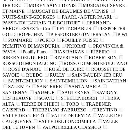
1ER CRU
MOREY-SAINT-DENIS
MUSCADET SÈVRE-
ET-MAINE
MUSCAT DE-BEAUMES-DE-VENISE
NUITS-SAINT-GEORGES
PAARL / AGTER PAARL
PASSE-TOUT-GRAIN "LE BOUTOIR"
PERNAND-
VERGELESSES 1er Cru
PETIT-CHABLIS
PIESPORTER
GOLDTRÖPFCHEN
PIESPORTER GÜNTERSLAY
PIWI
POMMARD
PORTO
POUILLY-FUISSE
PRIMITIVO DI MANDURIA
PRIORAT
PROVINCIA di
PAVIA
Pouilly Fume
RIAS BAIXAS
RIBEIRO
RIBERA DEL DUERO
RIVERLAND
ROBERTSON
ROSSO DI MONTALCINO
ROSSO DI MONTEPULCIANO
ROSÉ-D'ANJOU
ROSÉ-DE-LOIRE
ROUSSETTE DE
SAVOIE
RUEDO
RULLY
SAINT-AUBIN 1ER CRU
SAINT-EMILION
SAINT-EMILLION
SAINT-VERAN
SALENTO
SANCERRE
SANTA MARIA
SANTENAY
SAUMUR
SAUTERNES
SAVIGNY-
LES-BEAUNE
SOAVE
STELLENBOSCH
TERRA
ALTA
TERRE DI CHIETI
TORO
TRABENER
GAISPFAD
TREBBIANO d'ABRUZZO
TRENTINO
VALLE DE CURICÓ
VALLE DE LEYDA
VALLE DEL
CAUQUENES
VALLE DEL LONCOMILLA
VALLE
DEL TUTUVEN
VALPOLICELLA CLASSICO