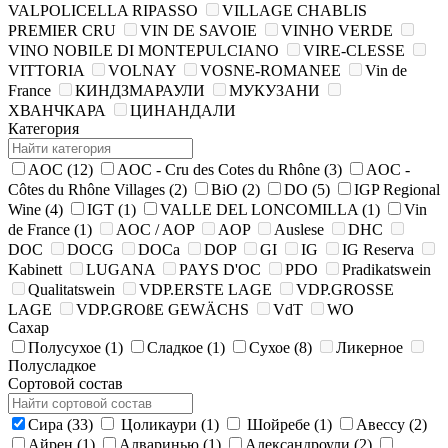
VALPOLICELLA RIPASSO
VILLAGE CHABLIS
PREMIER CRU
VIN DE SAVOIE
VINHO VERDE
VINO NOBILE DI MONTEPULCIANO
VIRE-CLESSE
VITTORIA
VOLNAY
VOSNE-ROMANEE
Vin de
France
КИНДЗМАРАУЛИ
МУКУЗАНИ
ХВАНЧКАРА
ЦИНАНДАЛИ
Категория
AOC
(12)
AOC - Cru des Cotes du Rhône
(3)
AOC -
Côtes du Rhône Villages
(2)
BiO
(2)
DO
(5)
IGP Regional
Wine
(4)
IGT
(1)
VALLE DEL LONCOMILLA
(1)
Vin
de France
(1)
AOC / AOP
AOP
Auslese
DHC
DOC
DOCG
DOCa
DOP
GI
IG
IG Reserva
Kabinett
LUGANA
PAYS D'OC
PDO
Pradikatswein
Qualitatswein
VDP.ERSTE LAGE
VDP.GROSSE
LAGE
VDP.GROßE GEWÄCHS
VdT
WO
Сахар
Полусухое
(1)
Сладкое
(1)
Сухое
(8)
Ликерное
Полусладкое
Сортовой состав
Сира
(33)
Цоликаури
(1)
Шойребе
(1)
Авессу
(2)
Айрен
(1)
Алваринью
(1)
Александроули
(2)