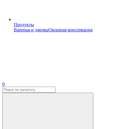
Продукты
Варенья и джемы
Овощная консервация
0