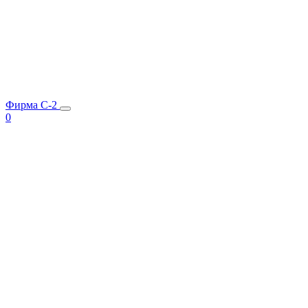
Фирма C-2
0