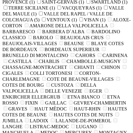
PROVENCE
(1)
SAINT-GERVAIS
(1)
SWARTLAND
(1)
TERRE SICILIANE
(1)
VACQUEYRAS
(1)
VALLE
DEL MAULE
(1)
VALLE DEL RAPEL / VALLE DE
COLCHAGUA
(5)
VENTOUX
(1)
VISAN
(1)
ALOXE-
CORTON
AMARONE DELLA VALPOLICELLA
BARBARESCO
BARBERA D`ALBA
BARDOLINO
CLASSICO
BAROLO
BEAUJOLAIS CRUS
BEAUJOLAIS-VILLAGES
BEAUNE
BLAYE COTES
DE BORDEAUX
BORDEAUX SUPERIEUR
BRUNELLO DI MONTALCINO
CAHORS
CARINENA
CASTILLA
CHABLIS
CHAMBOLLE-MUSIGNY
CHASSAGNE-MONTRACHET
CHIANTI
CHINON
CIGALES
COLLI TORTONESI
CORTON-
CHARLEMAGNE
COTE DE BEAUNE-VILLAGES
COTES DE BOURG
CUSTOZA
DELLA
VALPOLICELLA
DELLE VENEZIE
EGER
ENKIRCHER ELLERGRUB
ETNA BIANCO
ETNA
ROSSO
FIXIN
GAILLAC
GEVREY-CHAMBERTIN
GRAVES
HAUT MÉDOC
HAUT-RHIN
HAUTES
COTES DE BEAUNE
HAUTES COTES DE NUITS
JUMILLA
LADOIX
LALANDE-DE-POMEROL
LANGHE
LISTRAC-MEDOC
LUGANO
MANCHUELA
MEDOC
MERCUREY
MONTAGNY