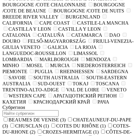
BOURGOGNE /COTE CHALONNAISE
BOURGOGNE
/COTE DE BEAUNE
BOURGOGNE /COTE DE NUITS
BREEDE RIVER VALLEY
BURGENLAND
CALIFORNIA
CAPE COAST
CASTILE-LA MANCHA
CASTILLA Y LEON
CASTILLA Y LEON
CATALONIA
CATALUÑA
CATAMARCA
DAO
DOURO
FELSŐ-MAGYARORSZÁG
FRIULI-VENEZIA-
GIULIA VENETO
GALICIA
LA RIOJA
LANGUEDOC-ROUSSILLON
LIMASSOL
LOMBARDIA
MARLBOROUGH
MENDOZA
MINHO
MOSEL
MURCIA
NIEDEROSTERREICH
PIEMONTE
PUGLIA
RHEINHESSEN
SARDEGNA
SAVOIE
SOUTH AUSTRALIA
SOUTH-EASTERN
AUSTRALIA
SUD-OUEST
TOKAJ
TOSCANA
TRENTINO-ALTO-ADIGE
VAL DE LOIRE
VENETO
WESTERN CAPE
АРАГАЦОТНСКИЙ РЕГИОН
КАХЕТИЯ
КРАСНОДАРСКИЙ КРАЙ
РАЧА
Субрегион
BEAUMES DE VENISE
(3)
CHATEAUNEUF-DU-PAPE
(3)
CHUSCLAN
(1)
COTES DU RHÔNE
(1)
COTES-
DU-RHONE
(2)
CROZES-HERMITAGE
(1)
CÔTES-DE-