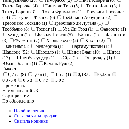
Темпранильо
(28)
Тиморассо
(2)
Тинта Амарела
(6)
Тинта Баррока
(4)
Тинта де Торо
(5)
Тинто Фино
(3)
Тинту Рориш
(3)
Токаи Фриулано
(1)
Тоурига Насионал
(14)
Тоурига Франка
(6)
Треббиано Абруццезе
(2)
Треббиано Тоскано
(1)
Треббиано ди Лугана
(1)
Треббьяно
(8)
Трепат
(1)
Ува Ди Троя
(1)
Фаворита
(1)
Фандан
(1)
Фернау Пиреш
(5)
Фиана
(1)
Фраппато
(3)
Фурминт
(7)
Харшлевелю
(2)
Хихви
(2)
Цвайгельт
(3)
Челлерина
(1)
Шаргамушкотай
(1)
Шардоне
(52)
Шарелло
(1)
Шенен Блан
(10)
Шираз
(17)
Шпетбургундер
(1)
Эйда
(1)
Энкрузаду
(1)
Юмань Бланш
(1)
Юмань Руж
(2)
Емкость
0,75 л
(8)
1,0 л
(1)
1,5 л
(1)
0,187 л
0,33 л
0,375 л
0,5 л
0,7 л
3,0 л
Применить
Наименований
23
Сортировать:
По обновлению
По обновлению
Сначала хиты продаж
Сначала новинки