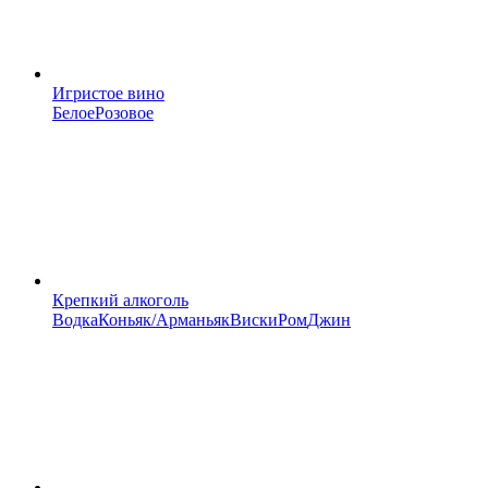
Игристое вино
Белое
Розовое
Крепкий алкоголь
Водка
Коньяк/Арманьяк
Виски
Ром
Джин