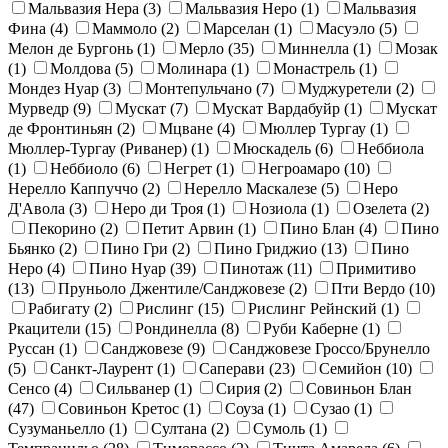
Мальвазия Нера
(3)
Мальвазия Неро
(1)
Мальвазия
Фина
(4)
Маммоло
(2)
Марселан
(1)
Масуэло
(5)
Мелон де Бургонь
(1)
Мерло
(35)
Миннелла
(1)
Мозак
(1)
Молдова
(5)
Молинара
(1)
Монастрель
(1)
Мондез Нуар
(3)
Монтепульчано
(7)
Муджуретели
(2)
Мурведр
(9)
Мускат
(7)
Мускат Вардабуйр
(1)
Мускат
де Фронтиньян
(2)
Мцване
(4)
Мюллер Тургау
(1)
Мюллер-Тургау (Риванер)
(1)
Мюскадель
(6)
Неббиола
(1)
Неббиоло
(6)
Негрет
(1)
Негроамаро
(10)
Нерелло Каппуччо
(2)
Нерелло Маскалезе
(5)
Неро
Д'Авола
(3)
Неро ди Троя
(1)
Нозиола
(1)
Озелета
(2)
Пекорино
(2)
Петит Арвин
(1)
Пино Блан
(4)
Пино
Бьянко
(2)
Пино Гри
(2)
Пино Гриджио
(13)
Пино
Неро
(4)
Пино Нуар
(39)
Пинотаж
(11)
Примитиво
(13)
Пруньоло Джентиле/Санджовезе
(2)
Пти Вердо
(10)
Рабигату
(2)
Рислинг
(15)
Рислинг Рейнский
(1)
Ркацители
(15)
Рондинелла
(8)
Руби Каберне
(1)
Руссан
(1)
Санджовезе
(9)
Санджовезе Гроссо/Брунелло
(5)
Санкт-Лаурент
(1)
Саперави
(23)
Семийон
(10)
Сенсо
(4)
Сильванер
(1)
Сирия
(2)
Совиньон Блан
(47)
Совиньон Кретос
(1)
Соуза
(1)
Сузао
(1)
Сузуманьелло
(1)
Султана
(2)
Сумоль
(1)