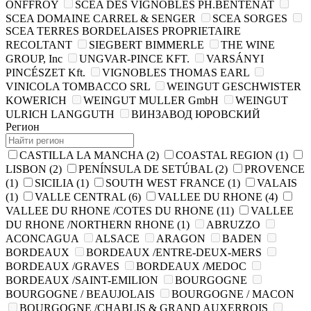
ONFFROY
SCEA DES VIGNOBLES PH.BENTENAT
SCEA DOMAINE CARREL & SENGER
SCEA SORGES
SCEA TERRES BORDELAISES PROPRIETAIRE
RECOLTANT
SIEGBERT BIMMERLE
THE WINE
GROUP, Inc
UNGVAR-PINCE KFT.
VARSÁNYI
PINCÉSZET Kft.
VIGNOBLES THOMAS EARL
VINICOLA TOMBACCO SRL
WEINGUT GESCHWISTER
KOWERICH
WEINGUT MULLER GmbH
WEINGUT
ULRICH LANGGUTH
ВИНЗАВОД ЮРОВСКИЙ
Регион
CASTILLA LA MANCHA
(2)
COASTAL REGION
(1)
LISBON
(2)
PENÍNSULA DE SETÚBAL
(2)
PROVENCE
(1)
SICILIA
(1)
SOUTH WEST FRANCE
(1)
VALAIS
(1)
VALLE CENTRAL
(6)
VALLEE DU RHONE
(4)
VALLEE DU RHONE /COTES DU RHONE
(11)
VALLEE
DU RHONE /NORTHERN RHONE
(1)
ABRUZZO
ACONCAGUA
ALSACE
ARAGON
BADEN
BORDEAUX
BORDEAUX /ENTRE-DEUX-MERS
BORDEAUX /GRAVES
BORDEAUX /MEDOC
BORDEAUX /SAINT-EMILION
BOURGOGNE
BOURGOGNE / BEAUJOLAIS
BOURGOGNE / MACON
BOURGOGNE /CHABLIS & GRAND AUXERROIS