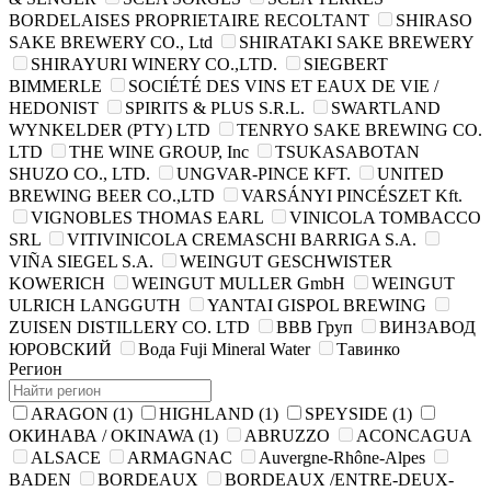
BORDELAISES PROPRIETAIRE RECOLTANT
SHIRASO
SAKE BREWERY CO., Ltd
SHIRATAKI SAKE BREWERY
SHIRAYURI WINERY CO.,LTD.
SIEGBERT
BIMMERLE
SOCIÉTÉ DES VINS ET EAUX DE VIE /
HEDONIST
SPIRITS & PLUS S.R.L.
SWARTLAND
WYNKELDER (PTY) LTD
TENRYO SAKE BREWING CO.
LTD
THE WINE GROUP, Inc
TSUKASABOTAN
SHUZO CO., LTD.
UNGVAR-PINCE KFT.
UNITED
BREWING BEER CO.,LTD
VARSÁNYI PINCÉSZET Kft.
VIGNOBLES THOMAS EARL
VINICOLA TOMBACCO
SRL
VITIVINICOLA CREMASCHI BARRIGA S.A.
VIÑA SIEGEL S.A.
WEINGUT GESCHWISTER
KOWERICH
WEINGUT MULLER GmbH
WEINGUT
ULRICH LANGGUTH
YANTAI GISPOL BREWING
ZUISEN DISTILLERY CO. LTD
ВВВ Груп
ВИНЗАВОД
ЮРОВСКИЙ
Вода Fuji Mineral Water
Тавинко
Регион
ARAGON
(1)
HIGHLAND
(1)
SPEYSIDE
(1)
ОКИНАВА / OKINAWA
(1)
ABRUZZO
ACONCAGUA
ALSACE
ARMAGNAC
Auvergne-Rhône-Alpes
BADEN
BORDEAUX
BORDEAUX /ENTRE-DEUX-