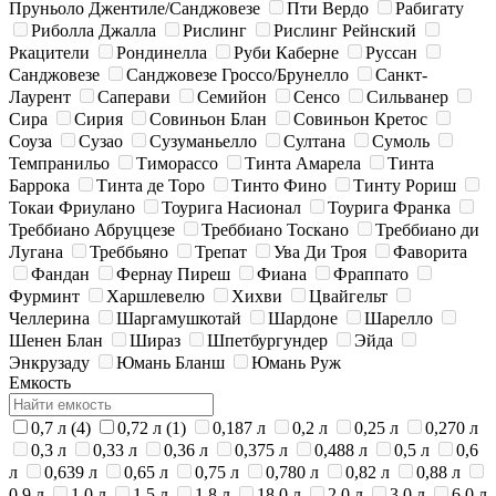
Пруньоло Джентиле/Санджовезе
Пти Вердо
Рабигату
Риболла Джалла
Рислинг
Рислинг Рейнский
Ркацители
Рондинелла
Руби Каберне
Руссан
Санджовезе
Санджовезе Гроссо/Брунелло
Санкт-
Лаурент
Саперави
Семийон
Сенсо
Сильванер
Сира
Сирия
Совиньон Блан
Совиньон Кретос
Соуза
Сузао
Сузуманьелло
Султана
Сумоль
Темпранильо
Тиморассо
Тинта Амарела
Тинта
Баррока
Тинта де Торо
Тинто Фино
Тинту Рориш
Токаи Фриулано
Тоурига Насионал
Тоурига Франка
Треббиано Абруццезе
Треббиано Тоскано
Треббиано ди
Лугана
Треббьяно
Трепат
Ува Ди Троя
Фаворита
Фандан
Фернау Пиреш
Фиана
Фраппато
Фурминт
Харшлевелю
Хихви
Цвайгельт
Челлерина
Шаргамушкотай
Шардоне
Шарелло
Шенен Блан
Шираз
Шпетбургундер
Эйда
Энкрузаду
Юмань Бланш
Юмань Руж
Емкость
0,7 л
(4)
0,72 л
(1)
0,187 л
0,2 л
0,25 л
0,270 л
0,3 л
0,33 л
0,36 л
0,375 л
0,488 л
0,5 л
0,6
л
0,639 л
0,65 л
0,75 л
0,780 л
0,82 л
0,88 л
0,9 л
1,0 л
1,5 л
1,8 л
18,0 л
2,0 л
3,0 л
6,0 л