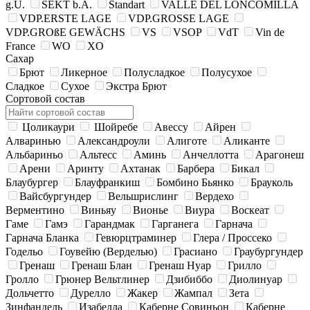
g.U.
SEKT b.A.
Standart
VALLE DEL LONCOMILLA
VDP.ERSTE LAGE
VDP.GROSSE LAGE
VDP.GROßE GEWÄCHS
VS
VSOP
VdT
Vin de
France
WO
XO
Сахар
Брют
Ликерное
Полусладкое
Полусухое
Сладкое
Сухое
Экстра Брют
Сортовой состав
Цоликаури
Шойребе
Авессу
Айрен
Алваринью
Александроули
Алиготе
Аликанте
Альбариньо
Альтесс
Аминь
Анчеллотта
Арагонеш
Арени
Аринту
Ахтанак
Барбера
Бикал
Блаубургер
Блауфранкиш
Бомбино Бьянко
Брауколь
Вайсбургундер
Вельшрислинг
Вердехо
Верментино
Виньяу
Вионье
Виура
Воскеат
Гаме
Гамэ
Гарандмак
Гарганега
Гарнача
Гарнача Бланка
Гевюрцтраминер
Глера / Просcеко
Годельо
Гоувейю (Верделью)
Грасиано
Граубургундер
Гренаш
Гренаш Блан
Гренаш Нуар
Грилло
Гролло
Грюнер Вельтлинер
Дзибиббо
Диолинуар
Дольчетто
Дурелло
Жакер
Жампал
Зета
Зинфандель
Изабелла
Каберне Совиньон
Каберне