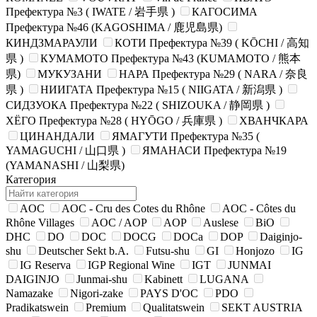
Префектура №3 ( IWATE / 岩手県 )
КАГОСИМА
Префектура №46 (KAGOSHIMA / 鹿児島県)
КИНДЗМАРАУЛИ
КОТИ Префектура №39 ( KŌCHI / 高知
県 )
КУМАМОТО Префектура №43 (KUMAMOTO / 熊本
県)
МУКУЗАНИ
НАРА Префектура №29 ( NARA / 奈良
県 )
НИИГАТА Префектура №15 ( NIIGATA / 新潟県 )
СИДЗУОКА Префектура №22 ( SHIZOUKA / 静岡県 )
ХЁГО Префектура №28 ( HYŌGO / 兵庫県 )
ХВАНЧКАРА
ЦИНАНДАЛИ
ЯМАГУТИ Префектура №35 (
YAMAGUCHI / 山口県 )
ЯМАНАСИ Префектура №19
(YAMANASHI / 山梨県)
Категория
AOC
AOC - Cru des Cotes du Rhône
AOC - Côtes du
Rhône Villages
AOC / AOP
AOP
Auslese
BiO
DHC
DO
DOC
DOCG
DOCa
DOP
Daiginjo-
shu
Deutscher Sekt b.A.
Futsu-shu
GI
Honjozo
IG
IG Reserva
IGP Regional Wine
IGT
JUNMAI
DAIGINJO
Junmai-shu
Kabinett
LUGANA
Namazake
Nigori-zake
PAYS D'OC
PDO
Pradikatswein
Premium
Qualitatswein
SEKT AUSTRIA