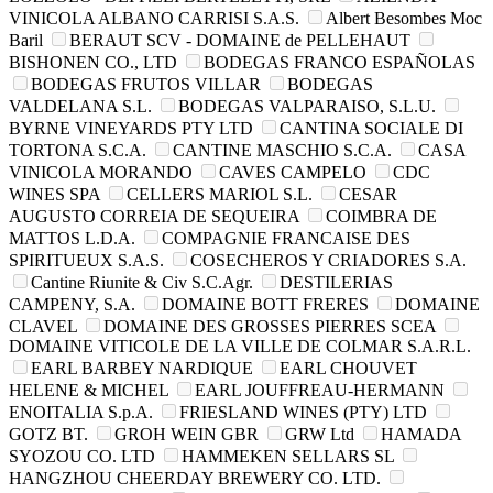
VINICOLA ALBANO CARRISI S.A.S.
Albert Besombes Moc
Baril
BERAUT SCV - DOMAINE de PELLEHAUT
BISHONEN CO., LTD
BODEGAS FRANCO ESPAÑOLAS
BODEGAS FRUTOS VILLAR
BODEGAS
VALDELANA S.L.
BODEGAS VALPARAISO, S.L.U.
BYRNE VINEYARDS PTY LTD
CANTINA SOCIALE DI
TORTONA S.C.A.
CANTINE MASCHIO S.C.A.
CASA
VINICOLA MORANDO
CAVES CAMPELO
CDC
WINES SPA
CELLERS MARIOL S.L.
CESAR
AUGUSTO CORREIA DE SEQUEIRA
COIMBRA DE
MATTOS L.D.A.
COMPAGNIE FRANCAISE DES
SPIRITUEUX S.A.S.
COSECHEROS Y CRIADORES S.A.
Cantine Riunite & Civ S.C.Agr.
DESTILERIAS
CAMPENY, S.A.
DOMAINE BOTT FRERES
DOMAINE
CLAVEL
DOMAINE DES GROSSES PIERRES SCEA
DOMAINE VITICOLE DE LA VILLE DE COLMAR S.A.R.L.
EARL BARBEY NARDIQUE
EARL CHOUVET
HELENE & MICHEL
EARL JOUFFREAU-HERMANN
ENOITALIA S.p.A.
FRIESLAND WINES (PTY) LTD
GOTZ BT.
GROH WEIN GBR
GRW Ltd
HAMADA
SYOZOU CO. LTD
HAMMEKEN SELLARS SL
HANGZHOU CHEERDAY BREWERY CO. LTD.