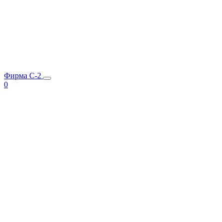
Фирма C-2
0