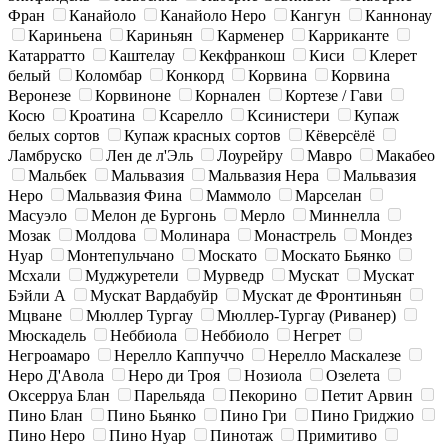
Фран
Канайоло
Канайоло Неро
Кангун
Каннонау
Кариньена
Кариньян
Карменер
Карриканте
Катарратто
Каштелау
Кекфранкош
Киси
Клерет
белый
Коломбар
Конкорд
Корвина
Корвина
Веронезе
Корвиноне
Корнален
Кортезе / Гави
Косю
Кроатина
Ксарелло
Ксинистери
Купаж
белых сортов
Купаж красных сортов
Кёверсёлё
Ламбруско
Лен де л'Эль
Лоурейру
Мавро
Макабео
Мальбек
Мальвазия
Мальвазия Нера
Мальвазия
Неро
Мальвазия Фина
Маммоло
Марселан
Масуэло
Мелон де Бургонь
Мерло
Миннелла
Мозак
Молдова
Молинара
Монастрель
Мондез
Нуар
Монтепульчано
Москато
Москато Бьянко
Мсхали
Муджуретели
Мурведр
Мускат
Мускат
Бэйли А
Мускат Вардабуйр
Мускат де Фронтиньян
Мцване
Мюллер Тургау
Мюллер-Тургау (Риванер)
Мюскадель
Неббиола
Неббиоло
Негрет
Негроамаро
Нерелло Каппуччо
Нерелло Маскалезе
Неро Д'Авола
Неро ди Троя
Нозиола
Озелета
Оксерруа Блан
Парельяда
Пекорино
Петит Арвин
Пино Блан
Пино Бьянко
Пино Гри
Пино Гриджио
Пино Неро
Пино Нуар
Пинотаж
Примитиво