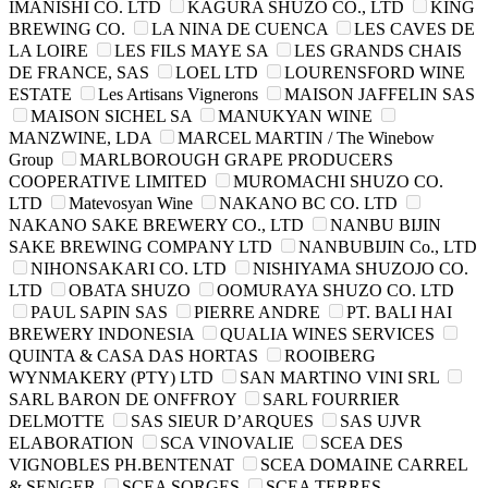
IMANISHI CO. LTD
KAGURA SHUZO CO., LTD
KING
BREWING CO.
LA NINA DE CUENCA
LES CAVES DE
LA LOIRE
LES FILS MAYE SA
LES GRANDS CHAIS
DE FRANCE, SAS
LOEL LTD
LOURENSFORD WINE
ESTATE
Les Artisans Vignerons
MAISON JAFFELIN SAS
MAISON SICHEL SA
MANUKYAN WINE
MANZWINE, LDA
MARCEL MARTIN / The Winebow
Group
MARLBOROUGH GRAPE PRODUCERS
COOPERATIVE LIMITED
MUROMACHI SHUZO CO.
LTD
Matevosyan Wine
NAKANO BC CO. LTD
NAKANO SAKE BREWERY CO., LTD
NANBU BIJIN
SAKE BREWING COMPANY LTD
NANBUBIJIN Co., LTD
NIHONSAKARI CO. LTD
NISHIYAMA SHUZOJO CO.
LTD
OBATA SHUZO
OOMURAYA SHUZO CO. LTD
PAUL SAPIN SAS
PIERRE ANDRE
PT. BALI HAI
BREWERY INDONESIA
QUALIA WINES SERVICES
QUINTA & CASA DAS HORTAS
ROOIBERG
WYNMAKERY (PTY) LTD
SAN MARTINO VINI SRL
SARL BARON DE ONFFROY
SARL FOURRIER
DELMOTTE
SAS SIEUR D’ARQUES
SAS UJVR
ELABORATION
SCA VINOVALIE
SCEA DES
VIGNOBLES PH.BENTENAT
SCEA DOMAINE CARREL
& SENGER
SCEA SORGES
SCEA TERRES