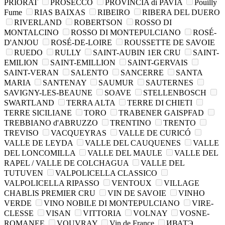
PRIORAT
PROSECCO
PROVINCIA di PAVIA
Pouilly
Fume
RIAS BAIXAS
RIBEIRO
RIBERA DEL DUERO
RIVERLAND
ROBERTSON
ROSSO DI
MONTALCINO
ROSSO DI MONTEPULCIANO
ROSÉ-
D'ANJOU
ROSÉ-DE-LOIRE
ROUSSETTE DE SAVOIE
RUEDO
RULLY
SAINT-AUBIN 1ER CRU
SAINT-
EMILION
SAINT-EMILLION
SAINT-GERVAIS
SAINT-VERAN
SALENTO
SANCERRE
SANTA
MARIA
SANTENAY
SAUMUR
SAUTERNES
SAVIGNY-LES-BEAUNE
SOAVE
STELLENBOSCH
SWARTLAND
TERRA ALTA
TERRE DI CHIETI
TERRE SICILIANE
TORO
TRABENER GAISPFAD
TREBBIANO d'ABRUZZO
TRENTINO
TRENTO
TREVISO
VACQUEYRAS
VALLE DE CURICÓ
VALLE DE LEYDA
VALLE DEL CAUQUENES
VALLE
DEL LONCOMILLA
VALLE DEL MAULE
VALLE DEL
RAPEL / VALLE DE COLCHAGUA
VALLE DEL
TUTUVEN
VALPOLICELLA CLASSICO
VALPOLICELLA RIPASSO
VENTOUX
VILLAGE
CHABLIS PREMIER CRU
VIN DE SAVOIE
VINHO
VERDE
VINO NOBILE DI MONTEPULCIANO
VIRE-
CLESSE
VISAN
VITTORIA
VOLNAY
VOSNE-
ROMANEE
VOUVRAY
Vin de France
ИВАТЭ