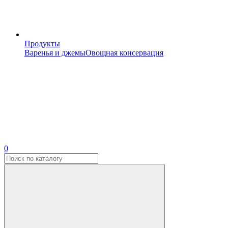
Продукты
Варенья и джемы
Овощная консервация
0