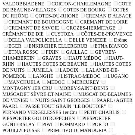
VALDOBBIADENE
CORTON-CHARLEMAGNE
COTE
DE BEAUNE-VILLAGES
COTES DE BOURG
COTES
DU RHÔNE
COTES-DU-RHONE
CREMAN D'ALSACE
CREMANT DE BOURGOGNE
CREMANT DE LOIRE
CREMANT DE SAVOIE
CROZES-HERMITAGE
CRÉMANT DE DIE
CUSTOZA
CÔTES-DE-PROVENCE
DELLA VALPOLICELLA
DELLE VENEZIE
Drôme
EGER
ENKIRCHER ELLERGRUB
ETNA BIANCO
ETNA ROSSO
FIXIN
GAILLAC
GEVREY-
CHAMBERTIN
GRAVES
HAUT MÉDOC
HAUT-
RHIN
HAUTES COTES DE BEAUNE
HAUTES COTES
DE NUITS
JUMILLA
LADOIX
LALANDE-DE-
POMEROL
LANGHE
LISTRAC-MEDOC
LUGANO
MANCHUELA
MEDOC
MERCUREY
MONTAGNY 1ER CRU
MOREY-SAINT-DENIS
MUSCADET SÈVRE-ET-MAINE
MUSCAT DE-BEAUMES-
DE-VENISE
NUITS-SAINT-GEORGES
PAARL / AGTER
PAARL
PASSE-TOUT-GRAIN "LE BOUTOIR"
PERNAND-VERGELESSES 1er Cru
PETIT-CHABLIS
PIESPORTER GOLDTRÖPFCHEN
PIESPORTER
GÜNTERSLAY
PIWI
POMMARD
PORTO
POUILLY-FUISSE
PRIMITIVO DI MANDURIA