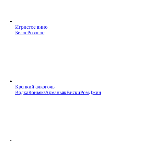
Игристое вино
Белое
Розовое
Крепкий алкоголь
Водка
Коньяк/Арманьяк
Виски
Ром
Джин