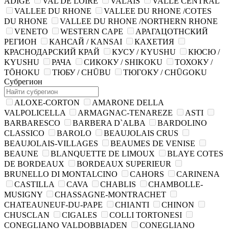
ADIGE
VAL DE LOIRE
VALAIS
VALLE CENTRAL
VALLEE DU RHONE
VALLEE DU RHONE /COTES
DU RHONE
VALLEE DU RHONE /NORTHERN RHONE
VENETO
WESTERN CAPE
АРАГАЦОТНСКИЙ
РЕГИОН
КАНСАЙ / KANSAI
КАХЕТИЯ
КРАСНОДАРСКИЙ КРАЙ
КУСУ / KYUSHU
КЮСЮ /
KYUSHU
РАЧА
СИКОКУ / SHIKOKU
ТОХОКУ /
TŌHOKU
ТЮБУ / CHŪBU
ТЮГОКУ / CHŪGOKU
Субрегион
ALOXE-CORTON
AMARONE DELLA
VALPOLICELLA
ARMAGNAC-TENAREZE
ASTI
BARBARESCO
BARBERA D`ALBA
BARDOLINO
CLASSICO
BAROLO
BEAUJOLAIS CRUS
BEAUJOLAIS-VILLAGES
BEAUMES DE VENISE
BEAUNE
BLANQUETTE DE LIMOUX
BLAYE COTES
DE BORDEAUX
BORDEAUX SUPERIEUR
BRUNELLO DI MONTALCINO
CAHORS
CARINENA
CASTILLA
CAVA
CHABLIS
CHAMBOLLE-
MUSIGNY
CHASSAGNE-MONTRACHET
CHATEAUNEUF-DU-PAPE
CHIANTI
CHINON
CHUSCLAN
CIGALES
COLLI TORTONESI
CONEGLIANO VALDOBBIADEN
CONEGLIANO