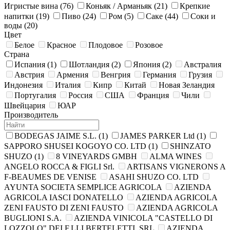
Игристые вина
(76)
Коньяк / Арманьяк
(21)
Крепкие
напитки
(19)
Пиво
(24)
Ром
(5)
Саке
(44)
Соки и
воды
(20)
Цвет
Белое
Красное
Плодовое
Розовое
Страна
Испания
(1)
Шотландия
(2)
Япония
(2)
Австралия
Австрия
Армения
Венгрия
Германия
Грузия
Индонезия
Италия
Кипр
Китай
Новая Зеландия
Португалия
Россия
США
Франция
Чили
Швейцария
ЮАР
Производитель
BODEGAS JAIME S.L.
(1)
JAMES PARKER Ltd
(1)
SAPPORO SHUSEI KOGOYO CO. LTD
(1)
SHINZATO
SHUZO
(1)
8 VINEYARDS GMBH
ALMA WINES
ANGELO ROCCA & FIGLI Srl.
ARTISANS VIGNERONS A
F-BEAUMES DE VENISE
ASAHI SHUZO CO. LTD
AYUNTA SOCIETA SEMPLICE AGRICOLA
AZIENDA
AGRICOLA IASCI DONATELLO
AZIENDA AGRICOLA
ZENI FAUSTO DI ZENI FAUSTO
AZIENDA AGRIСOLA
BUGLIONI S.A.
AZIENDA VINICOLA "CASTELLO DI
LOZZOLO" DEI F.LLI BERTELETTI, SRL
AZIENDA