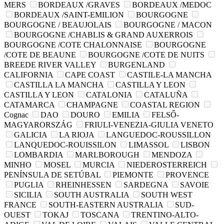
MERS
BORDEAUX /GRAVES
BORDEAUX /MEDOC
BORDEAUX /SAINT-EMILION
BOURGOGNE
BOURGOGNE / BEAUJOLAIS
BOURGOGNE / MACON
BOURGOGNE /CHABLIS & GRAND AUXERROIS
BOURGOGNE /COTE CHALONNAISE
BOURGOGNE
/COTE DE BEAUNE
BOURGOGNE /COTE DE NUITS
BREEDE RIVER VALLEY
BURGENLAND
CALIFORNIA
CAPE COAST
CASTILE-LA MANCHA
CASTILLA LA MANCHA
CASTILLA Y LEON
CASTILLA Y LEON
CATALONIA
CATALUÑA
CATAMARCA
CHAMPAGNE
COASTAL REGION
Cognac
DAO
DOURO
EMILIA
FELSŐ-
MAGYARORSZÁG
FRIULI-VENEZIA-GIULIA VENETO
GALICIA
LA RIOJA
LANGUEDOC-ROUSSILLON
LANQUEDOC-ROUISSILON
LIMASSOL
LISBON
LOMBARDIA
MARLBOROUGH
MENDOZA
MINHO
MOSEL
MURCIA
NIEDEROSTERREICH
PENÍNSULA DE SETÚBAL
PIEMONTE
PROVENCE
PUGLIA
RHEINHESSEN
SARDEGNA
SAVOIE
SICILIA
SOUTH AUSTRALIA
SOUTH WEST
FRANCE
SOUTH-EASTERN AUSTRALIA
SUD-
OUEST
TOKAJ
TOSCANA
TRENTINO-ALTO-