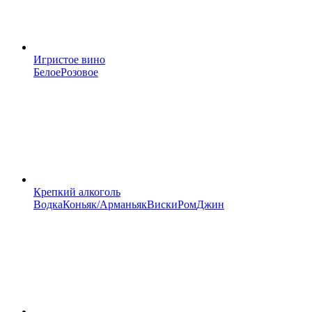
Игристое вино
Белое
Розовое
Крепкий алкоголь
Водка
Коньяк/Арманьяк
Виски
Ром
Джин