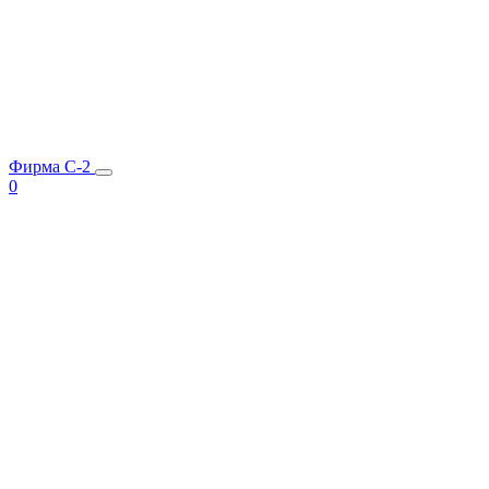
Фирма C-2
0