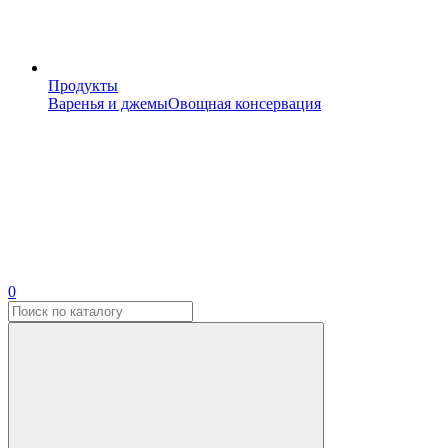
Продукты
Варенья и джемы
Овощная консервация
0