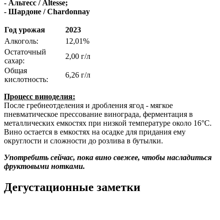
-
Альтесс / Altesse;
- Шардоне /
Chardonnay
Год урожая
2023
Алкоголь:
12,01%
Остаточный
2,00 г/л
сахар:
Общая
6,26 г/л
кислотность:
Процесс виноделия:
После гребнеотделения и дробления ягод - мягкое
пневматическое прессование винограда, ферментация в
металлических емкостях при низкой температуре около 16°C.
Вино остается в емкостях на осадке для придания ему
округлости и сложности до розлива в бутылки.
Употребить сейчас, пока вино свежее, чтобы насладиться
фруктовыми нотками.
Дегустационные заметки