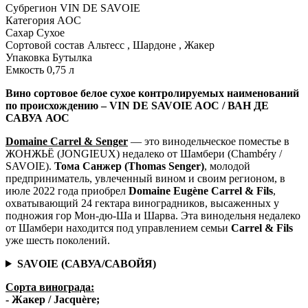
Субрегион
VIN DE SAVOIE
Категория
AOC
Сахар
Сухое
Сортовой состав
Альтесс , Шардоне , Жакер
Упаковка
Бутылка
Емкость
0,75 л
Вино сортовое белое сухое контролируемых наименований
по происхождению
– VIN DE SAVOIE AOC / ВАН ДЕ
САВУА АОС
Domaine Carrel & Senger
— это винодельческое поместье в
ЖОНЖЬЁ (JONGIEUX) недалеко от Шамбери (Chambéry /
SAVOIE).
Тома Санжер (Thomas Senger)
, молодой
предприниматель, увлеченный вином и своим регионом, в
июле 2022 года приобрел
Domaine Eugène Carrel & Fils
,
охватывающий 24 гектара виноградников, высаженных у
подножия гор Мон-дю-Ша и Шарва. Эта винодельня недалеко
от Шамбери находится под управлением семьи
Carrel & Fils
уже шесть поколений.
SAVOIE (САВУА/САВОЙЯ)
Сорта винограда:
- Жакер / Jacquère;