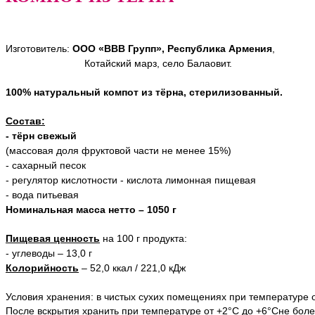
Изготовитель:
ООО «ВВВ Групп», Республика Армения
,
Котайский марз, село Балаовит.
100% натуральный компот из тёрна, стерилизованный.
Состав:
- тёрн свежый
(массовая доля фруктовой части не менее 15%)
- сахарный песок
- регулятор кислотности - кислота лимонная пищевая
- вода питьевая
Номинальная масса нетто – 1050 г
Пищевая ценность
на 100 г продукта:
- углеводы – 13,0 г
Колорийность
– 52,0 ккал / 221,0 кДж
Условия хранения: в чистых сухих помещениях при температуре о
После вскрытия хранить при температуре от +2°С до +6°Сне более