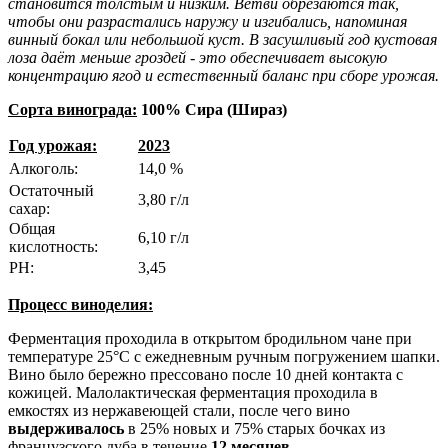
становится толстым и низким. Ветви обрезаются так,
чтобы они разрастались наружу и изгибались, напоминая
винный бокал или небольшой куст. В засушливый год кустовая
лоза даёт меньше гроздей - это обеспечивает высокую
концентрацию ягод и естественный баланс при сборе урожая.
Сорта винограда:
100% Сира (Шираз)
Год урожая:
2023
Алкоголь:
14,0 %
Остаточный
3,80 г/л
сахар:
Общая
6,10 г/л
кислотность:
РН:
3,45
Процесс виноделия:
Ферментация проходила в открытом бродильном чане при
температуре 25°C с ежедневным ручным погружением шапки.
Вино было бережно прессовано после 10 дней контакта с
кожицей. Малолактическая ферментация проходила в
емкостях из нержавеющей стали, после чего вино
выдерживалось
в 25% новых и 75% старых бочках из
французского дуба в течение
12 месяцев
.