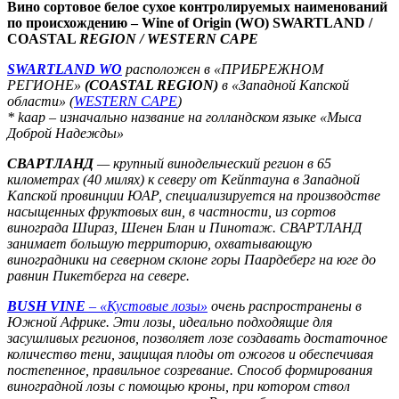
Вино сортовое белое сухое контролируемых наименований
по происхождению
– Wine of Origin (WO) SWARTLAND /
COASTAL
REGION / WESTERN CAPE
SWARTLAND WO
расположен в «ПРИБРЕЖНОМ
РЕГИОНЕ»
(COASTAL REGION)
в «Западной Капской
области» (
WESTERN CAPE
)
* kaap – изначально название на голландском языке «Мыса
Доброй Надежды»
СВАРТЛАНД
— крупный винодельческий регион в 65
километрах (40 милях) к северу от Кейптауна в Западной
Капской провинции ЮАР, специализируется на производстве
насыщенных фруктовых вин, в частности, из сортов
винограда Шираз, Шенен Блан и Пинотаж. СВАРТЛАНД
занимает большую территорию, охватывающую
виноградники на северном склоне горы Паардеберг на юге до
равнин Пикетберга на севере.
BUSH VINE
– «Кустовые лозы»
очень распространены в
Южной Африке. Эти лозы, идеально подходящие для
засушливых регионов, позволяет лозе создавать достаточное
количество тени, защищая плоды от ожогов и обеспечивая
постепенное, правильное созревание. Способ формирования
виноградной лозы с помощью кроны, при котором ствол