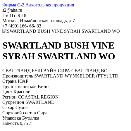
Фирма C-2
Алкогольная продукция
s2@aha.ru
Пн-Пт: 9-18
Москва, Измайловская площадь, д.7
+7 (499) 166- 66- 83
SWARTLAND BUSH VINE
SYRAH SWARTLAND WO
СВАРТЛАНД БУШ ВАЙН СИРА СВАРТЛАНД ВО
Производитель
SWARTLAND WYNKELDER (PTY) LTD
Страна
ЮАР
Группа напитков
Вино
Цвет
Красное
Регион
COASTAL REGION
Субрегион
SWARTLAND
Сахар
Сухое
Сортовой состав
Сира
Упаковка
Бутылка
Емкость
0,75 л