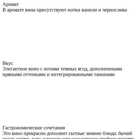
Аромат
В аромате вина присутствуют нотки ванили и чернослива
Вкус
Элегантное вино с нотами темных ягод, дополненными
пряными оттенками и интегрированными танинами
Гастрономические сочетания
Это вино прекрасно дополнит сытные зимние блюда: бычий
хвост, гуляш, рагу, оленину или насыщенное грибное ризотто