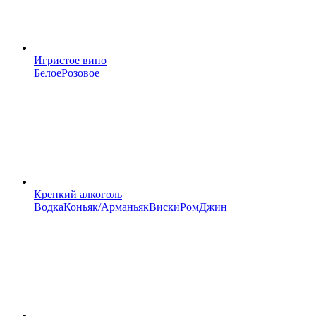
Игристое вино
Белое
Розовое
Крепкий алкоголь
Водка
Коньяк/Арманьяк
Виски
Ром
Джин