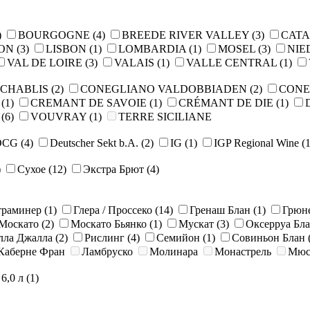
)
BOURGOGNE
(4)
BREEDE RIVER VALLEY
(3)
CAT
LON
(3)
LISBON
(1)
LOMBARDIA
(1)
MOSEL
(3)
NIE
VAL DE LOIRE
(3)
VALAIS
(1)
VALLE CENTRAL
(1)
CHABLIS
(2)
CONEGLIANO VALDOBBIADEN
(2)
CONE
E
(1)
CREMANT DE SAVOIE
(1)
CRÉMANT DE DIE
(1)
O
(6)
VOUVRAY
(1)
TERRE SICILIANE
OCG
(4)
Deutscher Sekt b.A.
(2)
IG
(1)
IGP Regional Wine
(1
)
Сухое
(12)
Экстра Брют
(4)
траминер
(1)
Глера / Просcеко
(14)
Гренаш Блан
(1)
Грюн
Москато
(2)
Москато Бьянко
(1)
Мускат
(3)
Оксерруа Бл
лла Джалла
(2)
Рислинг
(4)
Семийон
(1)
Совиньон Блан
Каберне Фран
Ламбруско
Молинара
Монастрель
Мюс
6,0 л
(1)