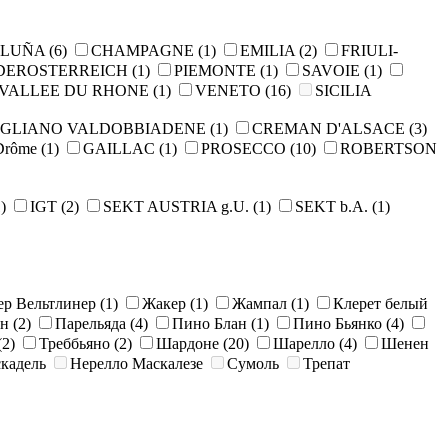
ALUÑA
(6)
CHAMPAGNE
(1)
EMILIA
(2)
FRIULI-
DEROSTERREICH
(1)
PIEMONTE
(1)
SAVOIE
(1)
VALLEE DU RHONE
(1)
VENETO
(16)
SICILIA
GLIANO VALDOBBIADENE
(1)
CREMAN D'ALSACE
(3)
Drôme
(1)
GAILLAC
(1)
PROSECCO
(10)
ROBERTSON
)
IGT
(2)
SEKT AUSTRIA g.U.
(1)
SEKT b.A.
(1)
ер Вельтлинер
(1)
Жакер
(1)
Жампал
(1)
Клерет белый
ан
(2)
Парельяда
(4)
Пино Блан
(1)
Пино Бьянко
(4)
(2)
Треббьяно
(2)
Шардоне
(20)
Шарелло
(4)
Шенен
кадель
Нерелло Маскалезе
Сумоль
Трепат