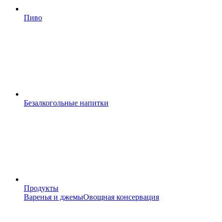
Пиво
Безалкогольные напитки
Продукты
Варенья и джемы
Овощная консервация