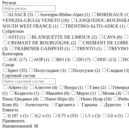
Регион
ALSACE
(3)
Auvergne-Rhône-Alpes
(1)
BORDEAUX
(1
VENEZIA-GIULIA VENETO
(10)
LANQUEDOC-ROUISSI
SOUTH WEST FRANCE
(1)
TRENTINO-ALTO-ADIGE
(1)
Субрегион
ASTI
(1)
BLANQUETTE DE LIMOUX
(2)
CAVA
(6)
CREMANT DE BOURGOGNE
(2)
CREMANT DE LOIR
(3)
TRABENER GAISPFAD
(1)
TRENTO
(1)
TREVIS
Категория
AOC
(17)
AOP
(1)
BiO
(3)
DO
(7)
DOC
(13)
D
Сахар
Брют
(35)
Полусладкое
(3)
Полусухое
(2)
Сладкое
(3
Сортовой состав
Айрен
(1)
Алиготе
(4)
Виура
(1)
Гамэ
(2)
Гевюрц
(1)
Ксарелло
(1)
Макабео
(6)
Мерло
(1)
Мозак
(4)
Пино Гриджио
(4)
Пино Неро
(6)
Пино Нуар
(10)
Рибо
Блан
(6)
Анчеллотта
Гарганега
Гарнача
Дурелло
Емкость
0,187 л
(1)
0,2 л
(1)
0,75 л
(55)
1,5 л
(3)
3,0 л
(1)
Применить
Наименований
38