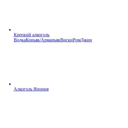
Крепкий алкоголь
Водка
Коньяк/Арманьяк
Виски
Ром
Джин
Алкоголь Япония