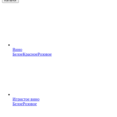
Каталог
Вино
Белое
Красное
Розовое
Игристое вино
Белое
Розовое