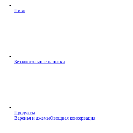
Пиво
Безалкогольные напитки
Продукты
Варенья и джемы
Овощная консервация