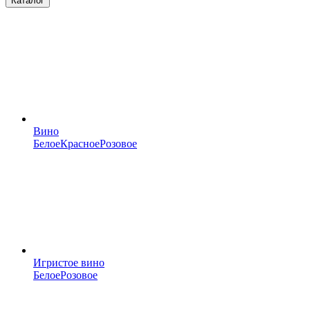
Каталог
Вино
Белое
Красное
Розовое
Игристое вино
Белое
Розовое