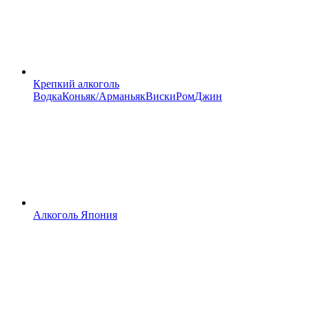
Крепкий алкоголь
Водка
Коньяк/Арманьяк
Виски
Ром
Джин
Алкоголь Япония