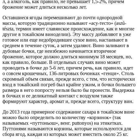
л, а алкоголь, как правило, не превышает 1,5-2%, причем
брожение может длиться несколько лет.
Оставшиеся ягоды перемешивают до почти однородной
массы, которую традиционно называют «асу-тесто» (aszú-
tészta, термин имеет славянское происхождение, как и многие
другие в токайском виноделии). Эту массу добавляют в уже
готовое или еще недобродившее сухое вино, настаивают в
среднем в течение суток, а затем удаляют. Вино заливают в
дубовые бочки, где неизбежно начинается вторичное
брожение, которое должно длиться минимум 18 месяцев, но,
как правило, больше. В отдельных случаях вино может
проводить в бочке до 5-6 лет, причем речь, как правило, идет
о совсем крошечных, 136-литровых бочонках «генци». Столь
скромный объем связан, прежде всего, с тем, что исторически
вход в токайский погреб был крайне узким, и бочки большего
размера в него попросту нельзя было бы пронести. Выдержка
в бочках и ее деликатный контакт с воздухом также
формируют характер, аромат и, прежде всего, структуру вин.
До 2013 года примерное содержание сахара в токайском вине
можно было определить по количеству «корзинок» (так
называемых «путтоньош», венг. puttonyos) на этикетках.
Путтонями называются корзины, которые используются для
сбора ягод, каждая из которых может вместить около 25 кг.