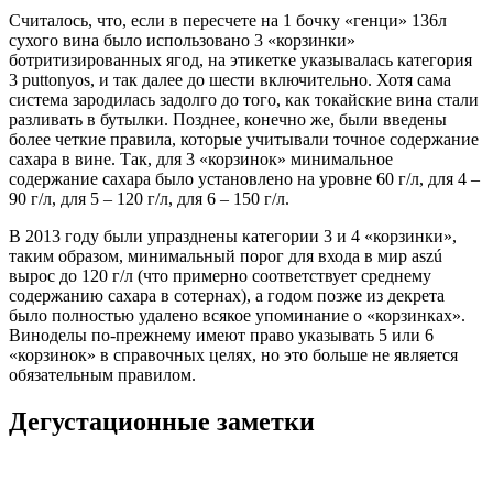
Считалось, что, если в пересчете на 1 бочку «генци» 136л
сухого вина было использовано 3 «корзинки»
ботритизированных ягод, на этикетке указывалась категория
3 puttonyos, и так далее до шести включительно. Хотя сама
система зародилась задолго до того, как токайские вина стали
разливать в бутылки. Позднее, конечно же, были введены
более четкие правила, которые учитывали точное содержание
сахара в вине. Так, для 3 «корзинок» минимальное
содержание сахара было установлено на уровне 60 г/л, для 4 –
90 г/л, для 5 – 120 г/л, для 6 – 150 г/л.
В 2013 году были упразднены категории 3 и 4 «корзинки»,
таким образом, минимальный порог для входа в мир aszú
вырос до 120 г/л (что примерно соответствует среднему
содержанию сахара в сотернах), а годом позже из декрета
было полностью удалено всякое упоминание о «корзинках».
Виноделы по-прежнему имеют право указывать 5 или 6
«корзинок» в справочных целях, но это больше не является
обязательным правилом.
Дегустационные заметки