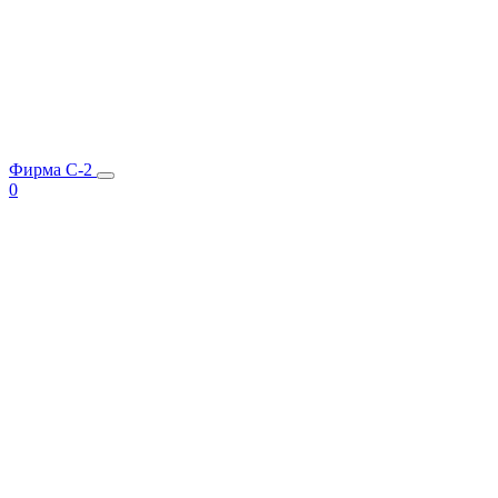
Фирма C-2
0