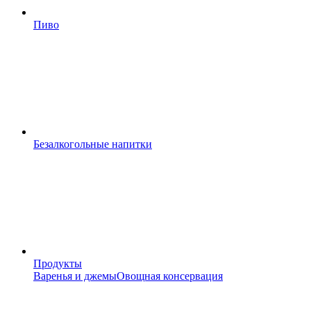
Пиво
Безалкогольные напитки
Продукты
Варенья и джемы
Овощная консервация