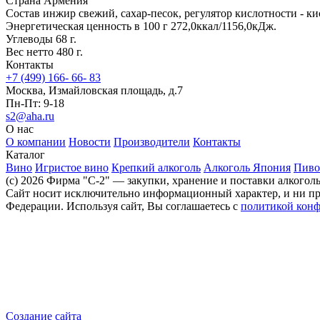
Страна
Армения
Состав
инжир свежий, сахар-песок, регулятор кислотности - ки
Энергетическая ценность в 100 г
272,0ккал/1156,0кДж.
Углеводы
68 г.
Вес нетто
480 г.
Контакты
+7 (499) 166- 66- 83
Москва, Измайловская площадь, д.7
Пн-Пт: 9-18
s2@aha.ru
О нас
О компании
Новости
Производители
Контакты
Каталог
Вино
Игристое вино
Крепкий алкоголь
Алкоголь Япония
Пиво
(c) 2026 Фирма "С-2" — закупки, хранение и поставки алкогол
Сайт носит исключительно информационный характер, и ни при
Федерации. Используя сайт, Вы соглашаетесь с
политикой кон
Создание сайта