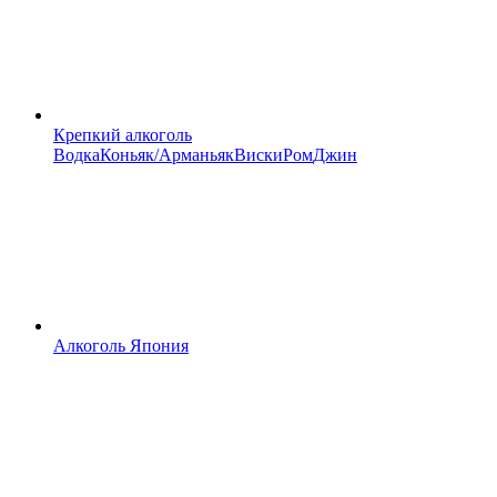
Крепкий алкоголь
Водка
Коньяк/Арманьяк
Виски
Ром
Джин
Алкоголь Япония