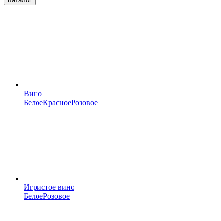
Каталог
Вино
Белое
Красное
Розовое
Игристое вино
Белое
Розовое