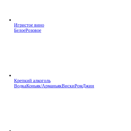
Игристое вино
Белое
Розовое
Крепкий алкоголь
Водка
Коньяк/Арманьяк
Виски
Ром
Джин