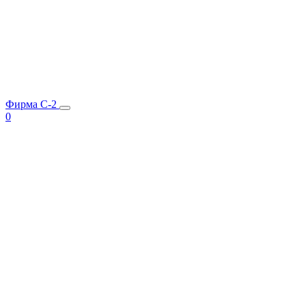
Фирма C-2
0