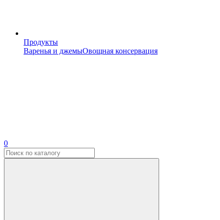
Продукты
Варенья и джемы
Овощная консервация
0