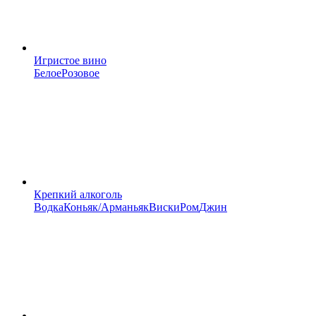
Игристое вино
Белое
Розовое
Крепкий алкоголь
Водка
Коньяк/Арманьяк
Виски
Ром
Джин