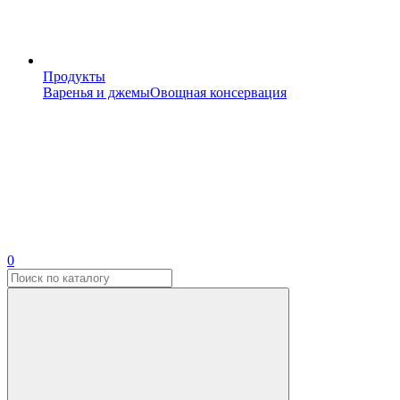
Продукты
Варенья и джемы
Овощная консервация
0