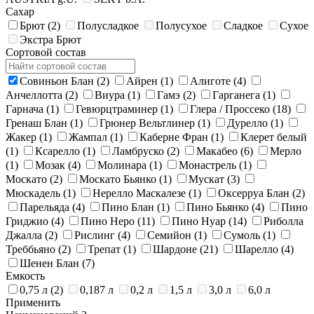
Сахар
Брют
(2)
Полусладкое
Полусухое
Сладкое
Сухое
Экстра Брют
Сортовой состав
Совиньон Блан
(2)
Айрен
(1)
Алиготе
(4)
Анчеллотта
(2)
Виура
(1)
Гамэ
(2)
Гарганега
(1)
Гарнача
(1)
Гевюрцтраминер
(1)
Глера / Просcеко
(18)
Гренаш Блан
(1)
Грюнер Вельтлинер
(1)
Дурелло
(1)
Жакер
(1)
Жампал
(1)
Каберне Фран
(1)
Клерет белый
(1)
Ксарелло
(1)
Ламбруско
(2)
Макабео
(6)
Мерло
(1)
Мозак
(4)
Молинара
(1)
Монастрель
(1)
Москато
(2)
Москато Бьянко
(1)
Мускат
(3)
Мюскадель
(1)
Нерелло Маскалезе
(1)
Оксерруа Блан
(2)
Парельяда
(4)
Пино Блан
(1)
Пино Бьянко
(4)
Пино
Гриджио
(4)
Пино Неро
(11)
Пино Нуар
(14)
Риболла
Джалла
(2)
Рислинг
(4)
Семийон
(1)
Сумоль
(1)
Треббьяно
(2)
Трепат
(1)
Шардоне
(21)
Шарелло
(4)
Шенен Блан
(7)
Емкость
0,75 л
(2)
0,187 л
0,2 л
1,5 л
3,0 л
6,0 л
Применить