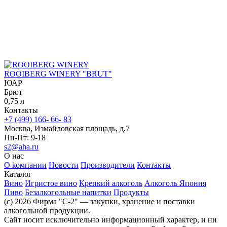
ROOIBERG WINERY "BRUT"
ЮАР
Брют
0,75 л
Контакты
+7 (499) 166- 66- 83
Москва, Измайловская площадь, д.7
Пн-Пт: 9-18
s2@aha.ru
О нас
О компании
Новости
Производители
Контакты
Каталог
Вино
Игристое вино
Крепкий алкоголь
Алкоголь Япония
Пиво
Безалкогольные напитки
Продукты
(c) 2026 Фирма "С-2" — закупки, хранение и поставки
алкогольной продукции.
Сайт носит исключительно информационный характер, и ни