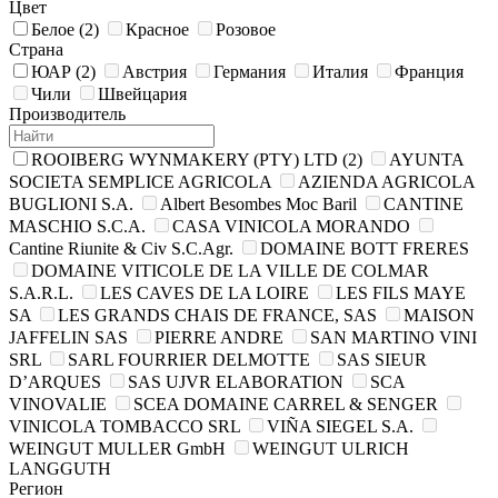
Цвет
Белое
(2)
Красное
Розовое
Страна
ЮАР
(2)
Австрия
Германия
Италия
Франция
Чили
Швейцария
Производитель
ROOIBERG WYNMAKERY (PTY) LTD
(2)
AYUNTA
SOCIETA SEMPLICE AGRICOLA
AZIENDA AGRIСOLA
BUGLIONI S.A.
Albert Besombes Moc Baril
CANTINE
MASCHIO S.C.A.
CASA VINICOLA MORANDO
Cantine Riunite & Civ S.C.Agr.
DOMAINE BOTT FRERES
DOMAINE VITICOLE DE LA VILLE DE COLMAR
S.A.R.L.
LES CAVES DE LA LOIRE
LES FILS MAYE
SA
LES GRANDS CHAIS DE FRANCE, SAS
MAISON
JAFFELIN SAS
PIERRE ANDRE
SAN MARTINO VINI
SRL
SARL FOURRIER DELMOTTE
SAS SIEUR
D’ARQUES
SAS UJVR ELABORATION
SCA
VINOVALIE
SCEA DOMAINE CARREL & SENGER
VINICOLA TOMBACCO SRL
VIÑA SIEGEL S.A.
WEINGUT MULLER GmbH
WEINGUT ULRICH
LANGGUTH
Регион