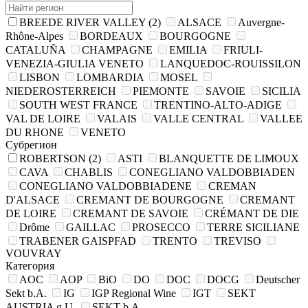
BREEDE RIVER VALLEY
(2)
ALSACE
Auvergne-
Rhône-Alpes
BORDEAUX
BOURGOGNE
CATALUÑA
CHAMPAGNE
EMILIA
FRIULI-
VENEZIA-GIULIA VENETO
LANQUEDOC-ROUISSILON
LISBON
LOMBARDIA
MOSEL
NIEDEROSTERREICH
PIEMONTE
SAVOIE
SICILIA
SOUTH WEST FRANCE
TRENTINO-ALTO-ADIGE
VAL DE LOIRE
VALAIS
VALLE CENTRAL
VALLEE
DU RHONE
VENETO
Субрегион
ROBERTSON
(2)
ASTI
BLANQUETTE DE LIMOUX
CAVA
CHABLIS
CONEGLIANO VALDOBBIADEN
CONEGLIANO VALDOBBIADENE
CREMAN
D'ALSACE
CREMANT DE BOURGOGNE
CREMANT
DE LOIRE
CREMANT DE SAVOIE
CRÉMANT DE DIE
Drôme
GAILLAC
PROSECCO
TERRE SICILIANE
TRABENER GAISPFAD
TRENTO
TREVISO
VOUVRAY
Категория
AOC
AOP
BiO
DO
DOC
DOCG
Deutscher
Sekt b.A.
IG
IGP Regional Wine
IGT
SEKT
AUSTRIA g.U.
SEKT b.A.