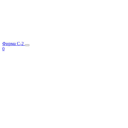
Фирма C-2
0