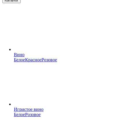
Каталог
Вино
Белое
Красное
Розовое
Игристое вино
Белое
Розовое