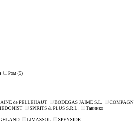
)
Ром
(5)
AINE de PELLEHAUT
BODEGAS JAIME S.L.
COMPAGNIE
 HEDONIST
SPIRITS & PLUS S.R.L.
Тавинко
IGHLAND
LIMASSOL
SPEYSIDE