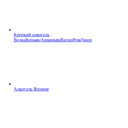
Крепкий алкоголь
Водка
Коньяк/Арманьяк
Виски
Ром
Джин
Алкоголь Япония