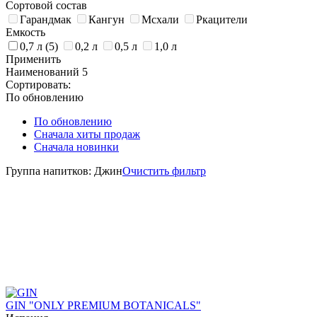
Сортовой состав
Гарандмак
Кангун
Мсхали
Ркацители
Емкость
0,7 л
(5)
0,2 л
0,5 л
1,0 л
Применить
Наименований
5
Сортировать:
По обновлению
По обновлению
Сначала хиты продаж
Сначала новинки
Группа напитков: Джин
Очистить фильтр
GIN "ONLY PREMIUM BOTANICALS"