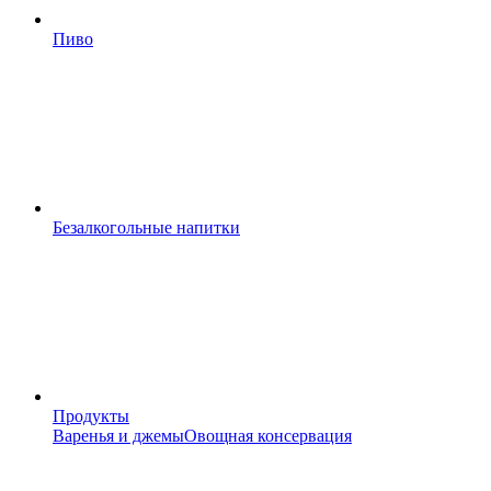
Пиво
Безалкогольные напитки
Продукты
Варенья и джемы
Овощная консервация