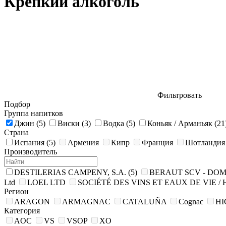
Крепкий алкоголь
Фильтровать
Подбор
Группа напитков
Джин
(5)
Виски
(3)
Водка
(5)
Коньяк / Арманьяк
(21
Страна
Испания
(5)
Армения
Кипр
Франция
Шотландия
Производитель
DESTILERIAS CAMPENY, S.A.
(5)
BERAUT SCV - DOM
Ltd
LOEL LTD
SOCIÉTÉ DES VINS ET EAUX DE VIE /
Регион
ARAGON
ARMAGNAC
CATALUÑA
Cognac
H
Категория
AOC
VS
VSOP
XO