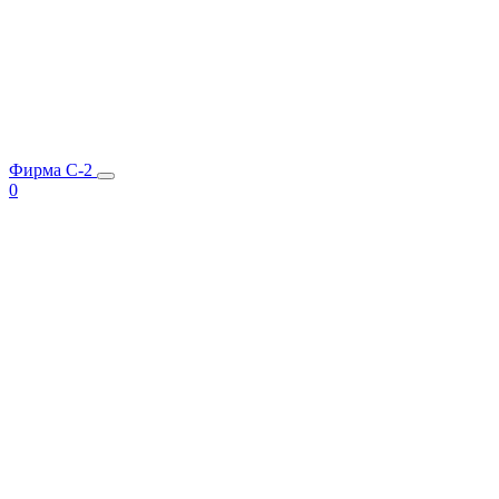
Фирма C-2
0