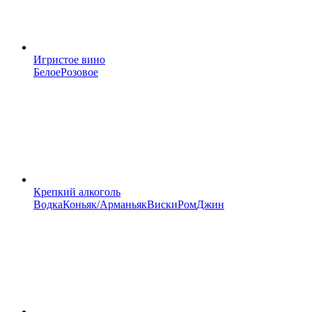
Игристое вино
Белое
Розовое
Крепкий алкоголь
Водка
Коньяк/Арманьяк
Виски
Ром
Джин