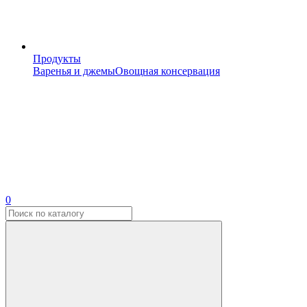
Продукты
Варенья и джемы
Овощная консервация
0