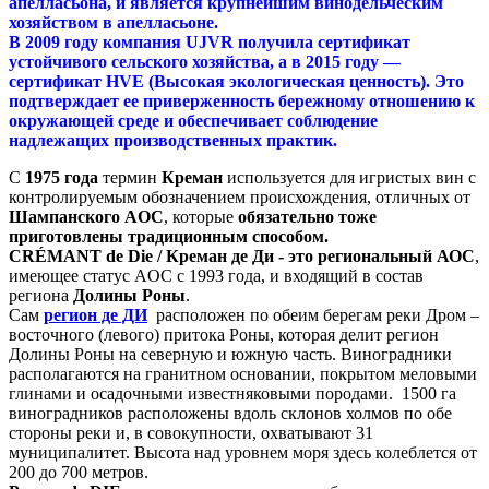
апелласьона, и является крупнейшим винодельческим
хозяйством в апелласьоне.
В 2009 году компания UJVR получила сертификат
устойчивого сельского хозяйства, а в 2015 году —
сертификат HVE (Высокая экологическая ценность). Это
подтверждает ее приверженность бережному отношению к
окружающей среде и обеспечивает соблюдение
надлежащих производственных практик.
С
1975 года
термин
Креман
используется для игристых вин с
контролируемым обозначением происхождения, отличных от
Шампанского AOC
, которые
обязательно тоже
приготовлены традиционным способом.
CRÉMANT de Die /
Креман де Ди - это региональный АОС
,
имеющее статус AOC с 1993 года, и входящий в состав
региона
Долины Роны
.
Сам
регион де ДИ
расположен по обеим берегам реки Дром –
восточного (левого) притока Роны, которая делит регион
Долины Роны на северную и южную часть. Виноградники
располагаются на гранитном основании, покрытом меловыми
глинами и осадочными известняковыми породами. 1500 га
виноградников расположены вдоль склонов холмов по обе
стороны реки и, в совокупности, охватывают 31
муниципалитет. Высота над уровнем моря здесь колеблется от
200 до 700 метров.