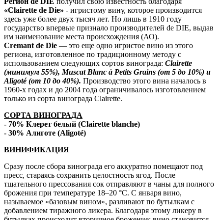
Регион de DIE
получил свою известность благодаря
«Clairette de Die»
- игристому вину, которое производится
здесь уже более двух тысяч лет. Но лишь в 1910 году
государство впервые признало производителей de DIE, выдав
им наименование места происхождения (АО).
Cremant de Die
— это еще одно игристое вино из этого
региона, изготовленное по традиционному методу с
использованием следующих сортов винограда:
Clairette
(минимум 55%), Muscat Blanc à Petits Grains (от 5 до 10%) и
Aligoté (от 10 до 40%).
Производство этого вина началось в
1960-х годах и до 2004 года ограничивалось изготовлением
только из сорта винограда Clairette.
СОРТА ВИНОГРАДА
- 70%
Клерет белый
(Clairette blanche)
- 30%
Алиготе
(Aligoté)
ВИНИФИКАЦИЯ
Сразу после сбора винограда его аккуратно помещают под
пресс, стараясь сохранить целостность ягод. После
тщательного прессования сок отправляют в чаны для полного
брожения при температуре 18–20 °C. С января вино,
называемое «базовым вином», разливают по бутылкам с
добавлением тиражного ликера. Благодаря этому ликеру в
бутылках происходит вторичное брожение: вино становится