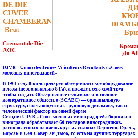
DE DIE
Д
CUVEE
КЮ
CHAMBERAN
ШАМБ
Brut
Брю
Cremant de Die
Креман
AOC
Ди A
UJVR
-
Union
des
Jeunes
Viticulteurs
R
é
coltants
/ «Союз
молодых виноградарей»
В 1961 году
8 виноградарей
объединили свое оборудование
и лозы (первоначально 8 Га), а прежде всего свой труд,
чтобы создать Объединенное сельскохозяйственное
кооперативное общество (SCAEC) — оригинальную
структуру, сочетающую как групповую динамику, так и
человеческий фактор на одной ферме.
Сегодня
UJVR
- Союз молодых виноградарей-сборщиков
винограда обрабатывает 60 гектаров виноградников,
расположенных на очень крутых склонах Вершени, Орель,
Барсак и Сен-Совёр-ан-Дьюа, то есть на лучших терруарах