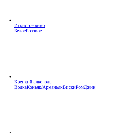
Игристое вино
Белое
Розовое
Крепкий алкоголь
Водка
Коньяк/Арманьяк
Виски
Ром
Джин