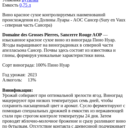
Емкость
0,75
л
Вино красное сухое контролируемых наименований
происхождения из Долины Луары - AOC Сансер (Sury en Vaux
- северная часть Сансера)
Domaine des Grosses Pierres, Sancerre Rouge AOP
—
изысканное красное сухое вино из винограда Пино Нуар.
Ягоды выращивают на виноградниках в северной части
апелласьона Сансер. Почвы здесь состоят из известняка и
глины, формируя уникальные характеристики вина.
Сорт винограда: 100% Пино Нуар
Год урожая: 2023
Алкоголь: 13%
Винификация:
Урожай собирают при оптимальной зрелости ягод. Виноград
мацерируют при низких температурах семь дней, чтобы
сохранить насыщенный цвет и аромат. Сусло ферментируют с
помощью специальных дрожжей в емкостях из нержавеющей
стали при строгом контроле температуры 24 дня. Затем
проводят яблочно-молочное брожение и сразу разливают вино
по бутылкам. Отсутствие контакта с древесиной подчеркивает