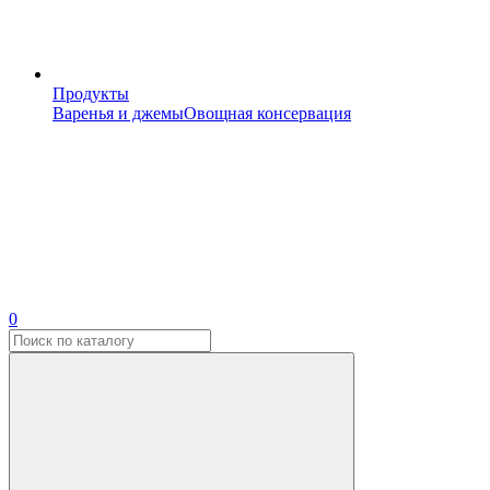
Продукты
Варенья и джемы
Овощная консервация
0