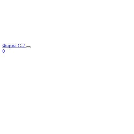
Фирма C-2
0