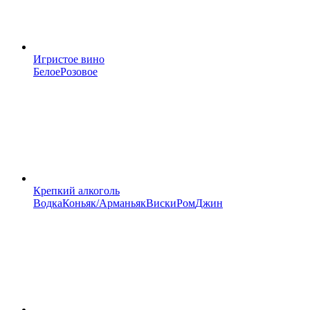
Игристое вино
Белое
Розовое
Крепкий алкоголь
Водка
Коньяк/Арманьяк
Виски
Ром
Джин