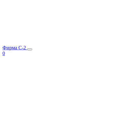
Фирма C-2
0