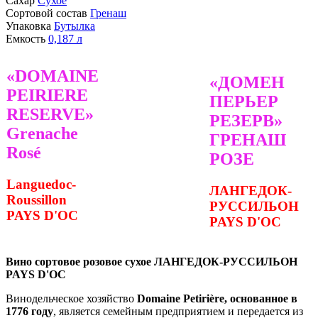
Сахар
Сухое
Сортовой состав
Гренаш
Упаковка
Бутылка
Емкость
0,187
л
«DOMAINE
«ДОМЕН
PEIRIERE
ПЕРЬЕР
RESERVE»
РЕЗЕРВ»
Grenache
ГРЕНАШ
Rosé
РОЗЕ
Languedoc-
ЛАНГЕДОК-
Roussillon
РУССИЛЬОН
PAYS D'OC
PAYS D'OC
Вино сортовое розовое сухое ЛАНГЕДОК-РУССИЛЬОН
PAYS D'OC
Винодельческое хозяйство
Domaine Petirière, основанное в
1776 году
, является семейным предприятием и передается из