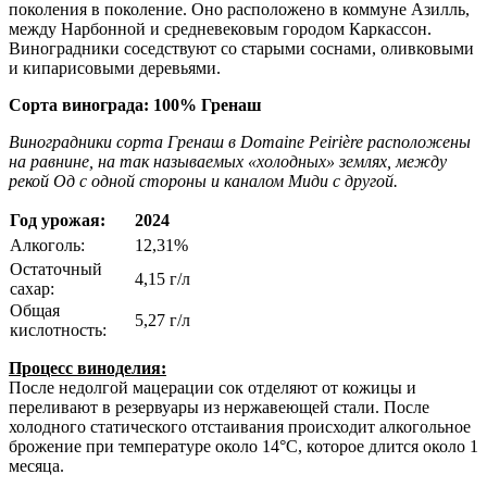
поколения в поколение. Оно расположено в коммуне Азилль,
между Нарбонной и средневековым городом Каркассон.
Виноградники соседствуют со старыми соснами, оливковыми
и кипарисовыми деревьями.
Сорта винограда:
100% Гренаш
Виноградники сорта Гренаш в Domaine Peirière расположены
на равнине, на так называемых «холодных» землях, между
рекой Од с одной стороны и каналом Миди с другой.
Год урожая:
2024
Алкоголь:
12,31%
Остаточный
4,15 г/л
сахар:
Общая
5,27 г/л
кислотность:
Процесс виноделия:
После недолгой мацерации сок отделяют от кожицы и
переливают в резервуары из нержавеющей стали. После
холодного статического отстаивания происходит алкогольное
брожение при температуре около 14°C, которое длится около 1
месяца.