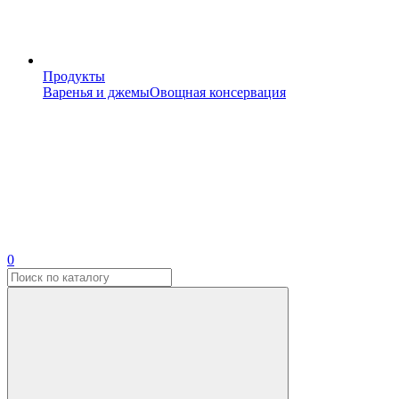
Продукты
Варенья и джемы
Овощная консервация
0