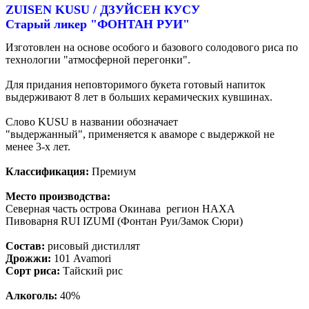
ZUISEN KUSU
/
ДЗУЙСЕН
КУСУ
Старый ликер "ФОНТАН РУИ"
Изготовлен на основе особого и базового солодового риса по
технологии "атмосферной перегонки".
Для придания неповторимого букета готовый напиток
выдерживают 8 лет в больших керамических кувшинах.
Слово KUSU в названии обозначает
"выдержанный", применяется к аваморе с выдержкой не
менее 3-х лет.
Классификация:
Премиум
Место производства:
Северная часть острова Окинава регион НАХА
Пивоварня RUI IZUMI (Фонтан Руи/Замок Сюри)
Состав:
рисовый дистиллят
Дрожжи:
101 Avamori
Сорт риса:
Тайский рис
Алкоголь:
40%