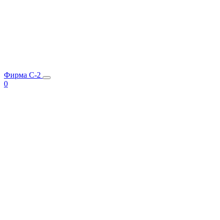
Фирма C-2
0