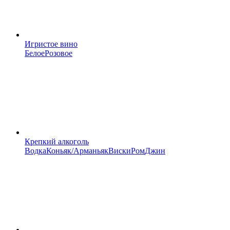
Игристое вино
Белое
Розовое
Крепкий алкоголь
Водка
Коньяк/Арманьяк
Виски
Ром
Джин