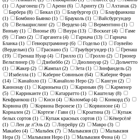
(1)
Арагонеш
(7)
Арени
(6)
Аринту
(3)
Ахтанак
(2)
Барбера
(8)
Бикал
(1)
Блаубургер
(1)
Блауфранкиш
(1)
Бомбино Бьянко
(1)
Брауколь
(1)
Вайсбургундер
(3)
Вельшрислинг
(2)
Вердехо
(4)
Верментино
(1)
Виньяу
(1)
Вионье
(8)
Виура
(13)
Воскеат
(4)
Гаме
(9)
Гамэ
(2)
Гарганега
(4)
Гарнача
(13)
Гарнача
Бланка
(1)
Гевюрцтраминер
(6)
Годельо
(1)
Гоувейю
(Верделью)
(5)
Грасиано
(5)
Граубургундер
(1)
Гренаш
(19)
Гренаш Нуар
(4)
Грилло
(1)
Гролло
(2)
Грюнер
Вельтлинер
(3)
Дзибиббо
(2)
Диолинуар
(2)
Дольчетто
(1)
Жакер
(2)
Жампал
(2)
Зета
(1)
Зинфандель
(2)
Изабелла
(1)
Каберне Совиньон
(64)
Каберне Фран
(14)
Канайоло
(1)
Канайоло Неро
(2)
Кангун
(2)
Каннонау
(1)
Кариньена
(1)
Кариньян
(9)
Карменер
(5)
Карриканте
(1)
Катарратто
(1)
Каштелау
(8)
Кекфранкош
(1)
Киси
(4)
Коломбар
(4)
Конкорд
(5)
Корвина
(8)
Корвина Веронезе
(1)
Корвиноне
(4)
Корнален
(2)
Кортезе / Гави
(1)
Кроатина
(3)
Купаж
белых сортов
(1)
Купаж красных сортов
(1)
Кёверсёлё
(1)
Лен де л'Эль
(2)
Лоурейру
(2)
Мавро
(3)
Макабео
(4)
Мальбек
(7)
Мальвазия
(1)
Мальвазия
Нера
(3)
Мальвазия Неро
(1)
Мальвазия Фина
(4)