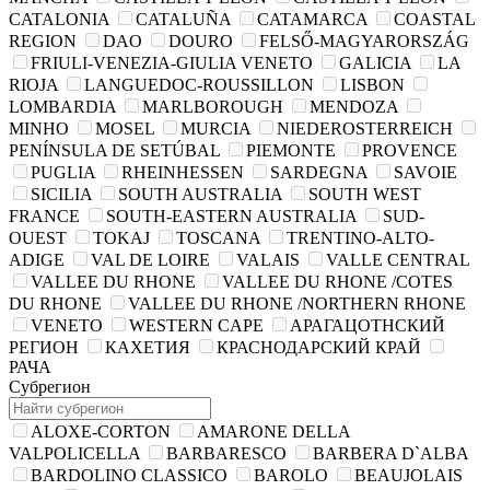
CATALONIA
CATALUÑA
CATAMARCA
COASTAL
REGION
DAO
DOURO
FELSŐ-MAGYARORSZÁG
FRIULI-VENEZIA-GIULIA VENETO
GALICIA
LA
RIOJA
LANGUEDOC-ROUSSILLON
LISBON
LOMBARDIA
MARLBOROUGH
MENDOZA
MINHO
MOSEL
MURCIA
NIEDEROSTERREICH
PENÍNSULA DE SETÚBAL
PIEMONTE
PROVENCE
PUGLIA
RHEINHESSEN
SARDEGNA
SAVOIE
SICILIA
SOUTH AUSTRALIA
SOUTH WEST
FRANCE
SOUTH-EASTERN AUSTRALIA
SUD-
OUEST
TOKAJ
TOSCANA
TRENTINO-ALTO-
ADIGE
VAL DE LOIRE
VALAIS
VALLE CENTRAL
VALLEE DU RHONE
VALLEE DU RHONE /COTES
DU RHONE
VALLEE DU RHONE /NORTHERN RHONE
VENETO
WESTERN CAPE
АРАГАЦОТНСКИЙ
РЕГИОН
КАХЕТИЯ
КРАСНОДАРСКИЙ КРАЙ
РАЧА
Субрегион
ALOXE-CORTON
AMARONE DELLA
VALPOLICELLA
BARBARESCO
BARBERA D`ALBA
BARDOLINO CLASSICO
BAROLO
BEAUJOLAIS