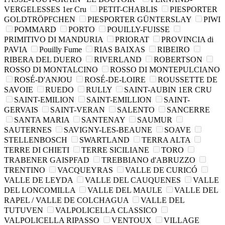
VERGELESSES 1er Cru
PETIT-CHABLIS
PIESPORTER
GOLDTRÖPFCHEN
PIESPORTER GÜNTERSLAY
PIWI
POMMARD
PORTO
POUILLY-FUISSE
PRIMITIVO DI MANDURIA
PRIORAT
PROVINCIA di
PAVIA
Pouilly Fume
RIAS BAIXAS
RIBEIRO
RIBERA DEL DUERO
RIVERLAND
ROBERTSON
ROSSO DI MONTALCINO
ROSSO DI MONTEPULCIANO
ROSÉ-D'ANJOU
ROSÉ-DE-LOIRE
ROUSSETTE DE
SAVOIE
RUEDO
RULLY
SAINT-AUBIN 1ER CRU
SAINT-EMILION
SAINT-EMILLION
SAINT-
GERVAIS
SAINT-VERAN
SALENTO
SANCERRE
SANTA MARIA
SANTENAY
SAUMUR
SAUTERNES
SAVIGNY-LES-BEAUNE
SOAVE
STELLENBOSCH
SWARTLAND
TERRA ALTA
TERRE DI CHIETI
TERRE SICILIANE
TORO
TRABENER GAISPFAD
TREBBIANO d'ABRUZZO
TRENTINO
VACQUEYRAS
VALLE DE CURICÓ
VALLE DE LEYDA
VALLE DEL CAUQUENES
VALLE
DEL LONCOMILLA
VALLE DEL MAULE
VALLE DEL
RAPEL / VALLE DE COLCHAGUA
VALLE DEL
TUTUVEN
VALPOLICELLA CLASSICO
VALPOLICELLA RIPASSO
VENTOUX
VILLAGE