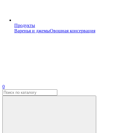
Продукты
Варенья и джемы
Овощная консервация
0