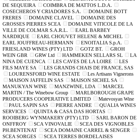
DE SEQUEIRA
COIMBRA DE MATTOS L.D.A.
COSECHEROS Y CRIADORES S.A.
DOMAINE BOTT
FRERES
DOMAINE CLAVEL
DOMAINE DES
GROSSES PIERRES SCEA
DOMAINE VITICOLE DE LA
VILLE DE COLMAR S.A.R.L.
EARL BARBEY
NARDIQUE
EARL CHOUVET HELENE & MICHEL
EARL JOUFFREAU-HERMANN
ENOITALIA S.p.A.
FRIESLAND WINES (PTY) LTD
GOTZ BT.
GROH
WEIN GBR
GRW Ltd
HAMMEKEN SELLARS SL
LA
NINA DE CUENCA
LES CAVES DE LA LOIRE
LES
FILS MAYE SA
LES GRANDS CHAIS DE FRANCE, SAS
LOURENSFORD WINE ESTATE
Les Artisans Vignerons
MAISON JAFFELIN SAS
MAISON SICHEL SA
MANUKYAN WINE
MANZWINE, LDA
MARCEL
MARTIN / The Winebow Group
MARLBOROUGH GRAPE
PRODUCERS COOPERATIVE LIMITED
Matevosyan Wine
PAUL SAPIN SAS
PIERRE ANDRE
QUALIA WINES
SERVICES
QUINTA & CASA DAS HORTAS
ROOIBERG WYNMAKERY (PTY) LTD
SARL BARON DE
ONFFROY
SCA VINOVALIE
SCEA DES VIGNOBLES
PH.BENTENAT
SCEA DOMAINE CARREL & SENGER
SCEA SORGES
SCEA TERRES BORDELAISES