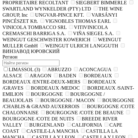
PROPRIETAIRE RECOLTANT
SIEGBERT BIMMERLE
SWARTLAND WYNKELDER (PTY) LTD
THE WINE
GROUP, Inc
UNGVAR-PINCE KFT.
VARSÁNYI
PINCÉSZET Kft.
VIGNOBLES THOMAS EARL
VINICOLA TOMBACCO SRL
VITIVINICOLA
CREMASCHI BARRIGA S.A.
VIÑA SIEGEL S.A.
WEINGUT GESCHWISTER KOWERICH
WEINGUT
MULLER GmbH
WEINGUT ULRICH LANGGUTH
ВИНЗАВОД ЮРОВСКИЙ
Регион
LIMASSOL
(3)
ABRUZZO
ACONCAGUA
ALSACE
ARAGON
BADEN
BORDEAUX
BORDEAUX /ENTRE-DEUX-MERS
BORDEAUX
/GRAVES
BORDEAUX /MEDOC
BORDEAUX /SAINT-
EMILION
BOURGOGNE
BOURGOGNE /
BEAUJOLAIS
BOURGOGNE / MACON
BOURGOGNE
/CHABLIS & GRAND AUXERROIS
BOURGOGNE /COTE
CHALONNAISE
BOURGOGNE /COTE DE BEAUNE
BOURGOGNE /COTE DE NUITS
BREEDE RIVER
VALLEY
BURGENLAND
CALIFORNIA
CAPE
COAST
CASTILE-LA MANCHA
CASTILLA LA
MANCHA
CASTILLA Y LEON
CASTILLA Y LEON