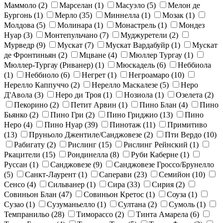
Маммоло
(2)
Марселан
(1)
Масуэло
(5)
Мелон де
Бургонь
(1)
Мерло
(35)
Миннелла
(1)
Мозак
(1)
Молдова
(5)
Молинара
(1)
Монастрель
(1)
Мондез
Нуар
(3)
Монтепульчано
(7)
Муджуретели
(2)
Мурведр
(9)
Мускат
(7)
Мускат Вардабуйр
(1)
Мускат
де Фронтиньян
(2)
Мцване
(4)
Мюллер Тургау
(1)
Мюллер-Тургау (Риванер)
(1)
Мюскадель
(6)
Неббиола
(1)
Неббиоло
(6)
Негрет
(1)
Негроамаро
(10)
Нерелло Каппуччо
(2)
Нерелло Маскалезе
(5)
Неро
Д'Авола
(3)
Неро ди Троя
(1)
Нозиола
(1)
Озелета
(2)
Пекорино
(2)
Петит Арвин
(1)
Пино Блан
(4)
Пино
Бьянко
(2)
Пино Гри
(2)
Пино Гриджио
(13)
Пино
Неро
(4)
Пино Нуар
(39)
Пинотаж
(11)
Примитиво
(13)
Пруньоло Джентиле/Санджовезе
(2)
Пти Вердо
(10)
Рабигату
(2)
Рислинг
(15)
Рислинг Рейнский
(1)
Ркацители
(15)
Рондинелла
(8)
Руби Каберне
(1)
Руссан
(1)
Санджовезе
(9)
Санджовезе Гроссо/Брунелло
(5)
Санкт-Лаурент
(1)
Саперави
(23)
Семийон
(10)
Сенсо
(4)
Сильванер
(1)
Сира
(33)
Сирия
(2)
Совиньон Блан
(47)
Совиньон Кретос
(1)
Соуза
(1)
Сузао
(1)
Сузуманьелло
(1)
Султана
(2)
Сумоль
(1)
Темпранильо
(28)
Тиморассо
(2)
Тинта Амарела
(6)