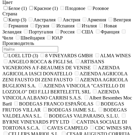
Цвет
Белое
(1)
Красное
(1)
Плодовое
Розовое
Страна
Кипр
(3)
Австралия
Австрия
Армения
Венгрия
Германия
Грузия
Испания
Италия
Новая
Зеландия
Португалия
Россия
США
Франция
Чили
Швейцария
ЮАР
Производитель
LOEL LTD
(3)
8 VINEYARDS GMBH
ALMA WINES
ANGELO ROCCA & FIGLI Srl.
ARTISANS
VIGNERONS A F-BEAUMES DE VENISE
AZIENDA
AGRICOLA IASCI DONATELLO
AZIENDA AGRICOLA
ZENI FAUSTO DI ZENI FAUSTO
AZIENDA AGRIСOLA
BUGLIONI S.A.
AZIENDA VINICOLA "CASTELLO DI
LOZZOLO" DEI F.LLI BERTELETTI, SRL
AZIENDA
VINICOLA ALBANO CARRISI S.A.S.
Albert Besombes Moc
Baril
BODEGAS FRANCO ESPAÑOLAS
BODEGAS
FRUTOS VILLAR
BODEGAS JAIME S.L.
BODEGAS
VALDELANA S.L.
BODEGAS VALPARAISO, S.L.U.
BYRNE VINEYARDS PTY LTD
CANTINA SOCIALE DI
TORTONA S.C.A.
CAVES CAMPELO
CDC WINES SPA
CELLERS MARIOL S.L.
CESAR AUGUSTO CORREIA