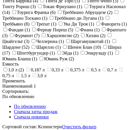
Тинта Баррока
(4)
Тинта де Торо
(5)
Тинто Фино
(3)
Тинту Рориш
(3)
Токаи Фриулано
(1)
Тоурига Насионал
(14)
Тоурига Франка
(6)
Треббиано Абруццезе
(2)
Треббиано Тоскано
(1)
Треббиано ди Лугана
(1)
Треббьяно
(8)
Трепат
(1)
Ува Ди Троя
(1)
Фаворита
(1)
Фандан
(1)
Фернау Пиреш
(5)
Фиана
(1)
Фраппато
(3)
Фурминт
(7)
Харшлевелю
(2)
Хихви
(2)
Цвайгельт
(3)
Челлерина
(1)
Шаргамушкотай
(1)
Шардоне
(52)
Шарелло
(1)
Шенен Блан
(10)
Шираз
(17)
Шпетбургундер
(1)
Эйда
(1)
Энкрузаду
(1)
Юмань Бланш
(1)
Юмань Руж
(2)
Емкость
1,0 л
(2)
0,187 л
0,33 л
0,375 л
0,5 л
0,7 л
0,75 л
1,5 л
3,0 л
Применить
Наименований
1
Сортировать:
По обновлению
По обновлению
Сначала хиты продаж
Сначала новинки
Сортовой состав: Ксинистери
Очистить фильтр