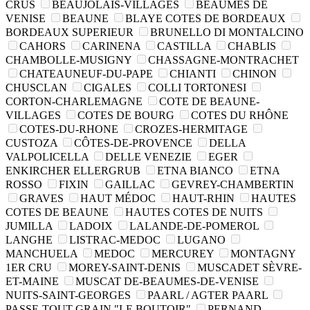
CRUS
BEAUJOLAIS-VILLAGES
BEAUMES DE
VENISE
BEAUNE
BLAYE COTES DE BORDEAUX
BORDEAUX SUPERIEUR
BRUNELLO DI MONTALCINO
CAHORS
CARINENA
CASTILLA
CHABLIS
CHAMBOLLE-MUSIGNY
CHASSAGNE-MONTRACHET
CHATEAUNEUF-DU-PAPE
CHIANTI
CHINON
CHUSCLAN
CIGALES
COLLI TORTONESI
CORTON-CHARLEMAGNE
COTE DE BEAUNE-
VILLAGES
COTES DE BOURG
COTES DU RHÔNE
COTES-DU-RHONE
CROZES-HERMITAGE
CUSTOZA
CÔTES-DE-PROVENCE
DELLA
VALPOLICELLA
DELLE VENEZIE
EGER
ENKIRCHER ELLERGRUB
ETNA BIANCO
ETNA
ROSSO
FIXIN
GAILLAC
GEVREY-CHAMBERTIN
GRAVES
HAUT MÉDOC
HAUT-RHIN
HAUTES
COTES DE BEAUNE
HAUTES COTES DE NUITS
JUMILLA
LADOIX
LALANDE-DE-POMEROL
LANGHE
LISTRAC-MEDOC
LUGANO
MANCHUELA
MEDOC
MERCUREY
MONTAGNY
1ER CRU
MOREY-SAINT-DENIS
MUSCADET SÈVRE-
ET-MAINE
MUSCAT DE-BEAUMES-DE-VENISE
NUITS-SAINT-GEORGES
PAARL / AGTER PAARL
PASSE-TOUT-GRAIN "LE BOUTOIR"
PERNAND-