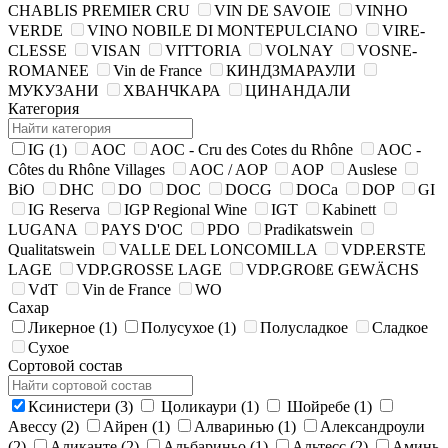
CHABLIS PREMIER CRU
VIN DE SAVOIE
VINHO
VERDE
VINO NOBILE DI MONTEPULCIANO
VIRE-
CLESSE
VISAN
VITTORIA
VOLNAY
VOSNE-
ROMANEE
Vin de France
КИНДЗМАРАУЛИ
МУКУЗАНИ
ХВАНЧКАРА
ЦИНАНДАЛИ
Категория
IG
(1)
AOC
AOC - Cru des Cotes du Rhône
AOC -
Côtes du Rhône Villages
AOC / AOP
AOP
Auslese
BiO
DHC
DO
DOC
DOCG
DOCa
DOP
GI
IG Reserva
IGP Regional Wine
IGT
Kabinett
LUGANA
PAYS D'OC
PDO
Pradikatswein
Qualitatswein
VALLE DEL LONCOMILLA
VDP.ERSTE
LAGE
VDP.GROSSE LAGE
VDP.GROßE GEWÄCHS
VdT
Vin de France
WO
Сахар
Ликерное
(1)
Полусухое
(1)
Полусладкое
Сладкое
Сухое
Сортовой состав
Ксинистери
(3)
Цоликаури
(1)
Шойребе
(1)
Авессу
(2)
Айрен
(1)
Алваринью
(1)
Александроули
(2)
Аликанте
(2)
Альбариньо
(1)
Альтесс
(2)
Аминь