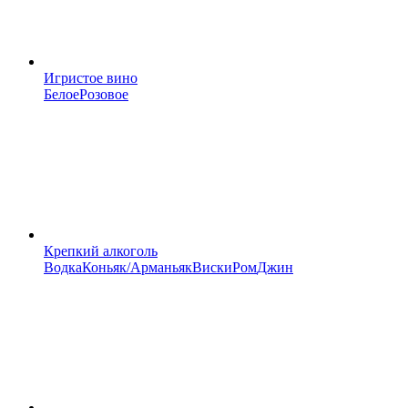
Игристое вино
Белое
Розовое
Крепкий алкоголь
Водка
Коньяк/Арманьяк
Виски
Ром
Джин