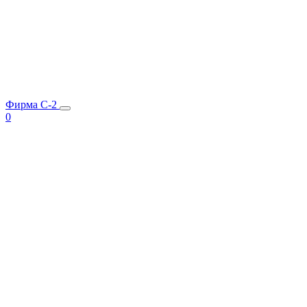
Фирма C-2
0