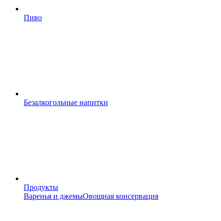
Пиво
Безалкогольные напитки
Продукты
Варенья и джемы
Овощная консервация