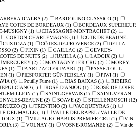
ЧА
ARBERA D`ALBA
(2)
BARDOLINO CLASSICO
(1)
AYE COTES DE BORDEAUX
(1)
BORDEAUX SUPERIEUR
E-MUSIGNY
(1)
CHASSAGNE-MONTRACHET
(2)
CORTON-CHARLEMAGNE
(1)
COTE DE BEAUNE-
CUSTOZA
(1)
CÔTES-DE-PROVENCE
(2)
DELLA
OSSO
(2)
FIXIN
(1)
GAILLAC
(2)
GEVREY-
COTES DE NUITS
(2)
JUMILLA
(1)
LADOIX
(2)
MERCUREY
(2)
MONTAGNY 1ER CRU
(2)
MOREY-
GES
(1)
PAARL / AGTER PAARL
(1)
PASSE-TOUT-
HEN
(1)
PIESPORTER GÜNTERSLAY
(1)
PIWI
(1)
AVIA
(4)
Pouilly Fume
(1)
RIAS BAIXAS
(1)
RIBEIRO
NTEPULCIANO
(1)
ROSÉ-D'ANJOU
(1)
ROSÉ-DE-LOIRE
NT-EMILLION
(1)
SAINT-GERVAIS
(1)
SAINT-VERAN
IGNY-LES-BEAUNE
(2)
SOAVE
(2)
STELLENBOSCH
(12)
ABRUZZO
(2)
TRENTINO
(2)
VACQUEYRAS
(1)
LE DEL MAULE
(11)
VALLE DEL RAPEL / VALLE DE
NTOUX
(1)
VILLAGE CHABLIS PREMIER CRU
(1)
VIN
TORIA
(3)
VOLNAY
(1)
VOSNE-ROMANEE
(2)
Vin de