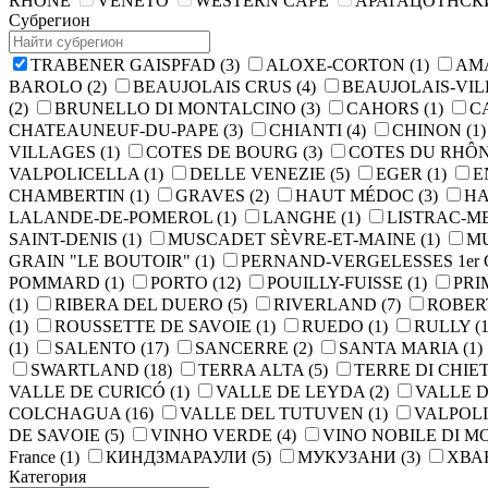
RHONE
VENETO
WESTERN CAPE
АРАГАЦОТНСК
Субрегион
TRABENER GAISPFAD
(3)
ALOXE-CORTON
(1)
AM
BAROLO
(2)
BEAUJOLAIS CRUS
(4)
BEAUJOLAIS-VI
(2)
BRUNELLO DI MONTALCINO
(3)
CAHORS
(1)
C
CHATEAUNEUF-DU-PAPE
(3)
CHIANTI
(4)
CHINON
(1)
VILLAGES
(1)
COTES DE BOURG
(3)
COTES DU RHÔ
VALPOLICELLA
(1)
DELLE VENEZIE
(5)
EGER
(1)
E
CHAMBERTIN
(1)
GRAVES
(2)
HAUT MÉDOC
(3)
HA
LALANDE-DE-POMEROL
(1)
LANGHE
(1)
LISTRAC-
SAINT-DENIS
(1)
MUSCADET SÈVRE-ET-MAINE
(1)
MU
GRAIN "LE BOUTOIR"
(1)
PERNAND-VERGELESSES 1er 
POMMARD
(1)
PORTO
(12)
POUILLY-FUISSE
(1)
PRI
(1)
RIBERA DEL DUERO
(5)
RIVERLAND
(7)
ROBE
(1)
ROUSSETTE DE SAVOIE
(1)
RUEDO
(1)
RULLY
(1
(1)
SALENTO
(17)
SANCERRE
(2)
SANTA MARIA
(1)
SWARTLAND
(18)
TERRA ALTA
(5)
TERRE DI CHIE
VALLE DE CURICÓ
(1)
VALLE DE LEYDA
(2)
VALLE 
COLCHAGUA
(16)
VALLE DEL TUTUVEN
(1)
VALPOL
DE SAVOIE
(5)
VINHO VERDE
(4)
VINO NOBILE DI 
France
(1)
КИНДЗМАРАУЛИ
(5)
МУКУЗАНИ
(3)
ХВА
Категория