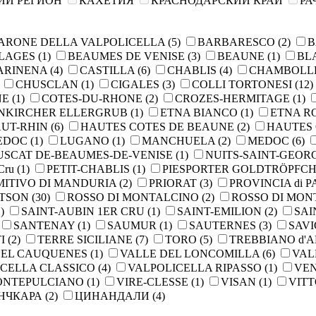
ИЙ РЕГИОН
КАХЕТИЯ
КРАСНОДАРСКИЙ КРАЙ
РА
ARONE DELLA VALPOLICELLA
(5)
BARBARESCO
(2)
B
LLAGES
(1)
BEAUMES DE VENISE
(3)
BEAUNE
(1)
BL
ARINENA
(4)
CASTILLA
(6)
CHABLIS
(4)
CHAMBOLL
CHUSCLAN
(1)
CIGALES
(3)
COLLI TORTONESI
(12)
NE
(1)
COTES-DU-RHONE
(2)
CROZES-HERMITAGE
(1)
NKIRCHER ELLERGRUB
(1)
ETNA BIANCO
(1)
ETNA R
UT-RHIN
(6)
HAUTES COTES DE BEAUNE
(2)
HAUTES 
MEDOC
(1)
LUGANO
(1)
MANCHUELA
(2)
MEDOC
(6)
SCAT DE-BEAUMES-DE-VENISE
(1)
NUITS-SAINT-GEOR
Cru
(1)
PETIT-CHABLIS
(1)
PIESPORTER GOLDTRÖPFC
MITIVO DI MANDURIA
(2)
PRIORAT
(3)
PROVINCIA di P
RTSON
(30)
ROSSO DI MONTALCINO
(2)
ROSSO DI MO
)
SAINT-AUBIN 1ER CRU
(1)
SAINT-EMILION
(2)
SAI
SANTENAY
(1)
SAUMUR
(1)
SAUTERNES
(3)
SAV
TI
(2)
TERRE SICILIANE
(7)
TORO
(5)
TREBBIANO d'
DEL CAUQUENES
(1)
VALLE DEL LONCOMILLA
(6)
VAL
ICELLA CLASSICO
(4)
VALPOLICELLA RIPASSO
(1)
VE
MONTEPULCIANO
(1)
VIRE-CLESSE
(1)
VISAN
(1)
VIT
НЧКАРА
(2)
ЦИНАНДАЛИ
(4)