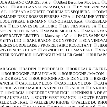
OLA ALBANO CARRISI S.A.S.
Albert Besombes Moc Baril
 S.L.
BODEGAS VALPARAISO, S.L.U.
BYRNE VINEYAR
S.L.
CESAR AUGUSTO CORREIA DE SEQUEIRA
COIMB
DOMAINE DES GROSSES PIERRES SCEA
DOMAINE VITICO
L JOUFFREAU-HERMANN
ENOITALIA S.p.A.
FRIESLAN
NCA
LES CAVES DE LA LOIRE
LES FILS MAYE SA
LE
AISON JAFFELIN SAS
MAISON SICHEL SA
MANUKYAN
OPERATIVE LIMITED
Matevosyan Wine
PAUL SAPIN SA
 (PTY) LTD
SARL BARON DE ONFFROY
SCA VINOVA
TERRES BORDELAISES PROPRIETAIRE RECOLTANT
SIEG
NYI PINCÉSZET Kft.
VIGNOBLES THOMAS EARL
VIN
STER KOWERICH
WEINGUT MULLER GmbH
ВИНЗАВ
ARAGON
BADEN
BORDEAUX
BORDEAUX /ENTRE
BOURGOGNE / BEAUJOLAIS
BOURGOGNE / MACON
TE DE BEAUNE
BOURGOGNE /COTE DE NUITS
BREED
MANCHA
CASTILLA Y LEON
CASTILLA Y LEON
CAT
FRIULI-VENEZIA-GIULIA VENETO
GALICIA
LA RIOJ
HO
MURCIA
NIEDEROSTERREICH
PENÍNSULA DE 
UTH AUSTRALIA
SOUTH WEST FRANCE
SOUTH-EAST
ALLE CENTRAL
VALLEE DU RHONE
VALLEE DU RHO