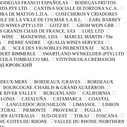
BODEGAS FRANCO ESPAÑOLAS
BODEGAS FRUTOS
DS PTY LTD
CANTINA SOCIALE DI TORTONA S.C.A.
RA DE MATTOS L.D.A.
COSECHEROS Y CRIADORES
LE DE LA VILLE DE COLMAR S.A.R.L.
EARL BARBEY
D WINES (PTY) LTD
GOTZ BT.
GROH WEIN GBR
S GRANDS CHAIS DE FRANCE, SAS
LOEL LTD
 WINE
MANZWINE, LDA
MARCEL MARTIN / The
S
PIERRE ANDRE
QUALIA WINES SERVICES
LIE
SCEA DES VIGNOBLES PH.BENTENAT
SCEA
BERT BIMMERLE
SWARTLAND WYNKELDER (PTY) LTD
ICOLA TOMBACCO SRL
VITIVINICOLA CREMASCHI
ОД ЮРОВСКИЙ
-DEUX-MERS
BORDEAUX /GRAVES
BORDEAUX
BOURGOGNE /CHABLIS & GRAND AUXERROIS
E RIVER VALLEY
BURGENLAND
CALIFORNIA
ALONIA
CATALUÑA
CATAMARCA
COASTAL
A
LANGUEDOC-ROUSSILLON
LIMASSOL
LISBON
SETÚBAL
PIEMONTE
PROVENCE
PUGLIA
ERN AUSTRALIA
SUD-OUEST
TOKAJ
TOSCANA
NE /COTES DU RHONE
VALLEE DU RHONE /NORTHERN