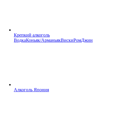
Крепкий алкоголь
Водка
Коньяк/Арманьяк
Виски
Ром
Джин
Алкоголь Япония