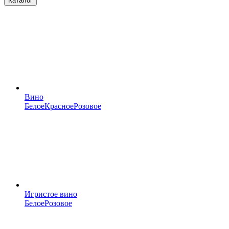
Каталог
Вино
Белое
Красное
Розовое
Игристое вино
Белое
Розовое