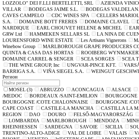
LOZZOLO" DEI F.LLI BERTELETTI, SRL
AZIENDA VINIC
VILLAR
BODEGAS JAIME S.L.
BODEGAS VALDELANA
CAVES CAMPELO
CDC WINES SPA
CELLERS MARIOL 
S.A.
DOMAINE BOTT FRERES
DOMAINE CLAVEL
NARDIQUE
EARL CHOUVET HELENE & MICHEL
EAR
GRW Ltd
HAMMEKEN SELLARS SL
LA NINA DE CUE
LOURENSFORD WINE ESTATE
Les Artisans Vignerons
M
Winebow Group
MARLBOROUGH GRAPE PRODUCERS CO
QUINTA & CASA DAS HORTAS
ROOIBERG WYNMAKERY
DOMAINE CARREL & SENGER
SCEA SORGES
SCEA 
THE WINE GROUP, Inc
UNGVAR-PINCE KFT.
VARSÁ
BARRIGA S.A.
VIÑA SIEGEL S.A.
WEINGUT GESCHWI
Регион
MOSEL
(3)
ABRUZZO
ACONCAGUA
ALSACE
/MEDOC
BORDEAUX /SAINT-EMILION
BOURGOGNE
BOURGOGNE /COTE CHALONNAISE
BOURGOGNE /CO
CAPE COAST
CASTILE-LA MANCHA
CASTILLA LA 
REGION
DAO
DOURO
FELSŐ-MAGYARORSZÁG
LOMBARDIA
MARLBOROUGH
MENDOZA
MIN
RHEINHESSEN
SARDEGNA
SAVOIE
SICILIA
SO
TRENTINO-ALTO-ADIGE
VAL DE LOIRE
VALAIS
V