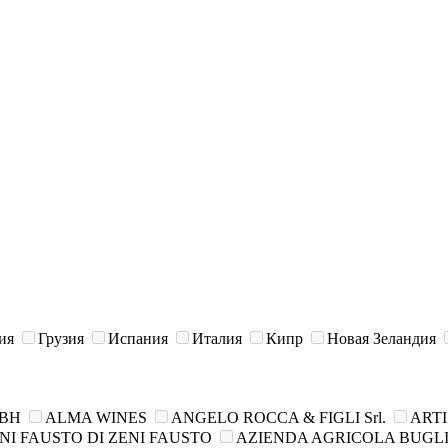
ия
Грузия
Испания
Италия
Кипр
Новая Зеландия
MBH
ALMA WINES
ANGELO ROCCA & FIGLI Srl.
ARTI
NI FAUSTO DI ZENI FAUSTO
AZIENDA AGRIСOLA BUGLIO