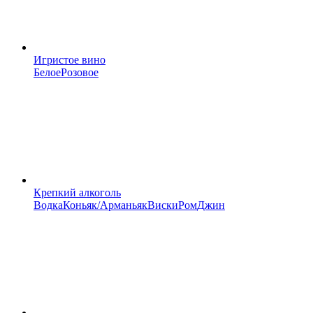
Игристое вино
Белое
Розовое
Крепкий алкоголь
Водка
Коньяк/Арманьяк
Виски
Ром
Джин