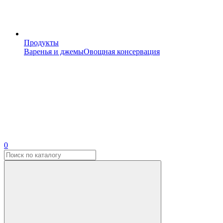
Продукты
Варенья и джемы
Овощная консервация
0