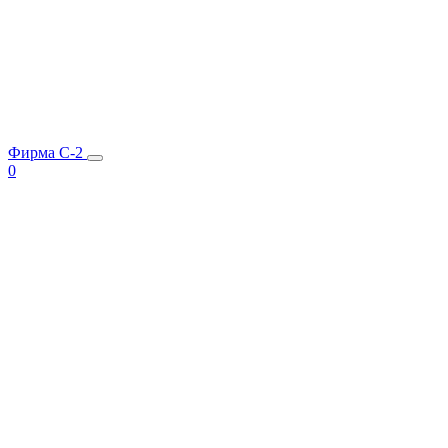
Фирма C-2
0