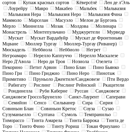
сортов
Купаж красных сортов
Кёверсёлё
Лен де л'Эль
Лоурейру
Мавро
Макабео
Мальбек
Мальвазия
Мальвазия Нера
Мальвазия Неро
Мальвазия Фина
Маммоло
Марселан
Масуэло
Мелон де Бургонь
Мерло
Миннелла
Мозак
Молдова
Молинара
Монастрель
Монтепульчано
Муджуретели
Мурведр
Мускат
Мускат Вардабуйр
Мускат де Фронтиньян
Мцване
Мюллер Тургау
Мюллер-Тургау (Риванер)
Мюскадель
Неббиола
Неббиоло
Негрет
Негроамаро
Нерелло Каппуччо
Нерелло Маскалезе
Неро Д'Авола
Неро ди Троя
Нозиола
Озелета
Пекорино
Петит Арвин
Пино Блан
Пино Бьянко
Пино Гри
Пино Гриджио
Пино Неро
Пинотаж
Примитиво
Пруньоло Джентиле/Санджовезе
Пти Вердо
Рабигату
Рислинг
Рислинг Рейнский
Ркацители
Рондинелла
Руби Каберне
Руссан
Санджовезе
Санджовезе Гроссо/Брунелло
Санкт-Лаурент
Саперави
Семийон
Сенсо
Сильванер
Сира
Сирия
Совиньон Блан
Совиньон Кретос
Соуза
Сузао
Сузуманьелло
Султана
Сумоль
Темпранильо
Тиморассо
Тинта Амарела
Тинта Баррока
Тинта де
Торо
Тинто Фино
Тинту Рориш
Токаи Фриулано