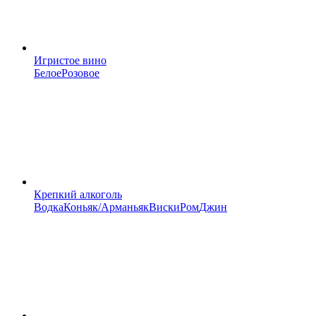
Игристое вино
Белое
Розовое
Крепкий алкоголь
Водка
Коньяк/Арманьяк
Виски
Ром
Джин