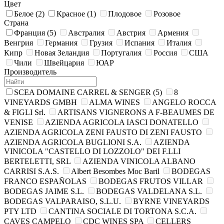
Цвет
Белое
(2)
Красное
(1)
Плодовое
Розовое
Страна
Франция
(5)
Австралия
Австрия
Армения
Венгрия
Германия
Грузия
Испания
Италия
Кипр
Новая Зеландия
Португалия
Россия
США
Чили
Швейцария
ЮАР
Производитель
SCEA DOMAINE CARREL & SENGER
(5)
8
VINEYARDS GMBH
ALMA WINES
ANGELO ROCCA
& FIGLI Srl.
ARTISANS VIGNERONS A F-BEAUMES DE
VENISE
AZIENDA AGRICOLA IASCI DONATELLO
AZIENDA AGRICOLA ZENI FAUSTO DI ZENI FAUSTO
AZIENDA AGRIСOLA BUGLIONI S.A.
AZIENDA
VINICOLA "CASTELLO DI LOZZOLO" DEI F.LLI
BERTELETTI, SRL
AZIENDA VINICOLA ALBANO
CARRISI S.A.S.
Albert Besombes Moc Baril
BODEGAS
FRANCO ESPAÑOLAS
BODEGAS FRUTOS VILLAR
BODEGAS JAIME S.L.
BODEGAS VALDELANA S.L.
BODEGAS VALPARAISO, S.L.U.
BYRNE VINEYARDS
PTY LTD
CANTINA SOCIALE DI TORTONA S.C.A.
CAVES CAMPELO
CDC WINES SPA
CELLERS