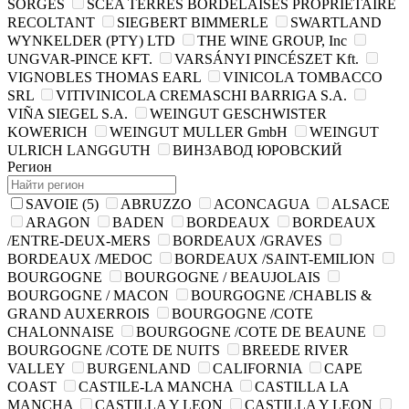
SORGES
SCEA TERRES BORDELAISES PROPRIETAIRE
RECOLTANT
SIEGBERT BIMMERLE
SWARTLAND
WYNKELDER (PTY) LTD
THE WINE GROUP, Inc
UNGVAR-PINCE KFT.
VARSÁNYI PINCÉSZET Kft.
VIGNOBLES THOMAS EARL
VINICOLA TOMBACCO
SRL
VITIVINICOLA CREMASCHI BARRIGA S.A.
VIÑA SIEGEL S.A.
WEINGUT GESCHWISTER
KOWERICH
WEINGUT MULLER GmbH
WEINGUT
ULRICH LANGGUTH
ВИНЗАВОД ЮРОВСКИЙ
Регион
SAVOIE
(5)
ABRUZZO
ACONCAGUA
ALSACE
ARAGON
BADEN
BORDEAUX
BORDEAUX
/ENTRE-DEUX-MERS
BORDEAUX /GRAVES
BORDEAUX /MEDOC
BORDEAUX /SAINT-EMILION
BOURGOGNE
BOURGOGNE / BEAUJOLAIS
BOURGOGNE / MACON
BOURGOGNE /CHABLIS &
GRAND AUXERROIS
BOURGOGNE /COTE
CHALONNAISE
BOURGOGNE /COTE DE BEAUNE
BOURGOGNE /COTE DE NUITS
BREEDE RIVER
VALLEY
BURGENLAND
CALIFORNIA
CAPE
COAST
CASTILE-LA MANCHA
CASTILLA LA
MANCHA
CASTILLA Y LEON
CASTILLA Y LEON