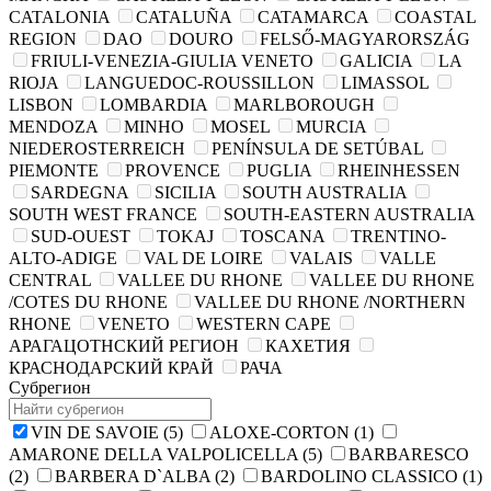
CATALONIA
CATALUÑA
CATAMARCA
COASTAL
REGION
DAO
DOURO
FELSŐ-MAGYARORSZÁG
FRIULI-VENEZIA-GIULIA VENETO
GALICIA
LA
RIOJA
LANGUEDOC-ROUSSILLON
LIMASSOL
LISBON
LOMBARDIA
MARLBOROUGH
MENDOZA
MINHO
MOSEL
MURCIA
NIEDEROSTERREICH
PENÍNSULA DE SETÚBAL
PIEMONTE
PROVENCE
PUGLIA
RHEINHESSEN
SARDEGNA
SICILIA
SOUTH AUSTRALIA
SOUTH WEST FRANCE
SOUTH-EASTERN AUSTRALIA
SUD-OUEST
TOKAJ
TOSCANA
TRENTINO-
ALTO-ADIGE
VAL DE LOIRE
VALAIS
VALLE
CENTRAL
VALLEE DU RHONE
VALLEE DU RHONE
/COTES DU RHONE
VALLEE DU RHONE /NORTHERN
RHONE
VENETO
WESTERN CAPE
АРАГАЦОТНСКИЙ РЕГИОН
КАХЕТИЯ
КРАСНОДАРСКИЙ КРАЙ
РАЧА
Субрегион
VIN DE SAVOIE
(5)
ALOXE-CORTON
(1)
AMARONE DELLA VALPOLICELLA
(5)
BARBARESCO
(2)
BARBERA D`ALBA
(2)
BARDOLINO CLASSICO
(1)