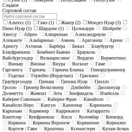
Сладкое
Сортовой состав
Альтесс
(1)
Гамэ
(1)
Жакер
(2)
Мондез Нуар
(3)
Пино Нуар
(1)
Шардоне
(1)
Цоликаури
Шойребе
Авессу
Айрен
Алваринью
Александроули
Аликанте
Альбариньо
Аминь
Арагонеш
Арени
Аринту
Ахтанак
Барбера
Бикал
Блаубургер
Блауфранкиш
Бомбино Бьянко
Брауколь
Вайсбургундер
Вельшрислинг
Вердехо
Верментино
Виньяу
Вионье
Виура
Воскеат
Гаме
Гарганега
Гарнача
Гарнача Бланка
Гевюрцтраминер
Годельо
Гоувейю (Верделью)
Грасиано
Граубургундер
Гренаш
Гренаш Нуар
Грилло
Гролло
Грюнер Вельтлинер
Дзибиббо
Диолинуар
Дольчетто
Жампал
Зета
Зинфандель
Изабелла
Каберне Совиньон
Каберне Фран
Канайоло
Канайоло Неро
Кангун
Каннонау
Кариньена
Кариньян
Карменер
Карриканте
Катарратто
Каштелау
Кекфранкош
Киси
Коломбар
Конкорд
Корвина
Корвина Веронезе
Корвиноне
Корнален
Кортезе / Гави
Кроатина
Ксинистери
Купаж белых