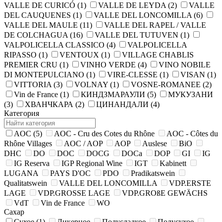
VALLE DE CURICÓ
(1)
VALLE DE LEYDA
(2)
VALLE
DEL CAUQUENES
(1)
VALLE DEL LONCOMILLA
(6)
VALLE DEL MAULE
(11)
VALLE DEL RAPEL / VALLE
DE COLCHAGUA
(16)
VALLE DEL TUTUVEN
(1)
VALPOLICELLA CLASSICO
(4)
VALPOLICELLA
RIPASSO
(1)
VENTOUX
(1)
VILLAGE CHABLIS
PREMIER CRU
(1)
VINHO VERDE
(4)
VINO NOBILE
DI MONTEPULCIANO
(1)
VIRE-CLESSE
(1)
VISAN
(1)
VITTORIA
(3)
VOLNAY
(1)
VOSNE-ROMANEE
(2)
Vin de France
(1)
КИНДЗМАРАУЛИ
(5)
МУКУЗАНИ
(3)
ХВАНЧКАРА
(2)
ЦИНАНДАЛИ
(4)
Категория
AOC
(5)
AOC - Cru des Cotes du Rhône
AOC - Côtes du
Rhône Villages
AOC / AOP
AOP
Auslese
BiO
DHC
DO
DOC
DOCG
DOCa
DOP
GI
IG
IG Reserva
IGP Regional Wine
IGT
Kabinett
LUGANA
PAYS D'OC
PDO
Pradikatswein
Qualitatswein
VALLE DEL LONCOMILLA
VDP.ERSTE
LAGE
VDP.GROSSE LAGE
VDP.GROßE GEWÄCHS
VdT
Vin de France
WO
Сахар
Сухое
(1)
Ликерное
Полусладкое
Полусухое