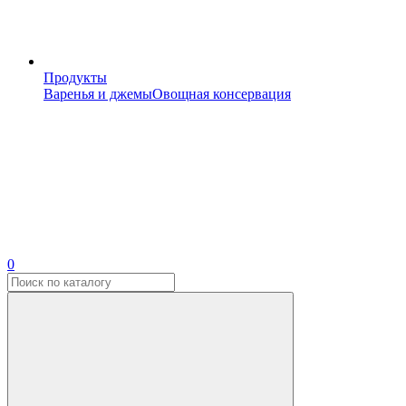
Продукты
Варенья и джемы
Овощная консервация
0