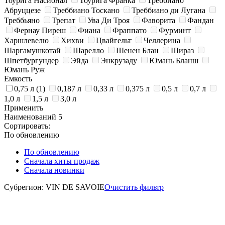
Тоурига Насионал
Тоурига Франка
Треббиано
Абруццезе
Треббиано Тоскано
Треббиано ди Лугана
Треббьяно
Трепат
Ува Ди Троя
Фаворита
Фандан
Фернау Пиреш
Фиана
Фраппато
Фурминт
Харшлевелю
Хихви
Цвайгельт
Челлерина
Шаргамушкотай
Шарелло
Шенен Блан
Шираз
Шпетбургундер
Эйда
Энкрузаду
Юмань Бланш
Юмань Руж
Емкость
0,75 л
(1)
0,187 л
0,33 л
0,375 л
0,5 л
0,7 л
1,0 л
1,5 л
3,0 л
Применить
Наименований
5
Сортировать:
По обновлению
По обновлению
Сначала хиты продаж
Сначала новинки
Субрегион: VIN DE SAVOIE
Очистить фильтр