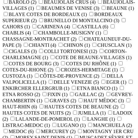
BAROLO
(2)
BEAUJOLAIS CRUS
(4)
BEAUJOLAIS-
VILLAGES
(1)
BEAUMES DE VENISE
(3)
BEAUNE
(1)
BLAYE COTES DE BORDEAUX
(1)
BORDEAUX
SUPERIEUR
(2)
BRUNELLO DI MONTALCINO
(3)
CAHORS
(1)
CARINENA
(4)
CASTILLA
(6)
CHABLIS
(4)
CHAMBOLLE-MUSIGNY
(1)
CHASSAGNE-MONTRACHET
(2)
CHATEAUNEUF-DU-
PAPE
(3)
CHIANTI
(4)
CHINON
(1)
CHUSCLAN
(1)
CIGALES
(3)
COLLI TORTONESI
(12)
CORTON-
CHARLEMAGNE
(1)
COTE DE BEAUNE-VILLAGES
(1)
COTES DE BOURG
(3)
COTES DU RHÔNE
(1)
COTES-DU-RHONE
(2)
CROZES-HERMITAGE
(1)
CUSTOZA
(1)
CÔTES-DE-PROVENCE
(2)
DELLA
VALPOLICELLA
(1)
DELLE VENEZIE
(5)
EGER
(1)
ENKIRCHER ELLERGRUB
(1)
ETNA BIANCO
(1)
ETNA ROSSO
(2)
FIXIN
(1)
GAILLAC
(2)
GEVREY-
CHAMBERTIN
(1)
GRAVES
(2)
HAUT MÉDOC
(3)
HAUT-RHIN
(6)
HAUTES COTES DE BEAUNE
(2)
HAUTES COTES DE NUITS
(2)
JUMILLA
(1)
LADOIX
(2)
LALANDE-DE-POMEROL
(1)
LANGHE
(1)
LISTRAC-MEDOC
(1)
LUGANO
(1)
MANCHUELA
(2)
MEDOC
(6)
MERCUREY
(2)
MONTAGNY 1ER CRU
(2)
MOREY-SAINT-DENIS
(1)
MUSCADET SÈVRE-ET-