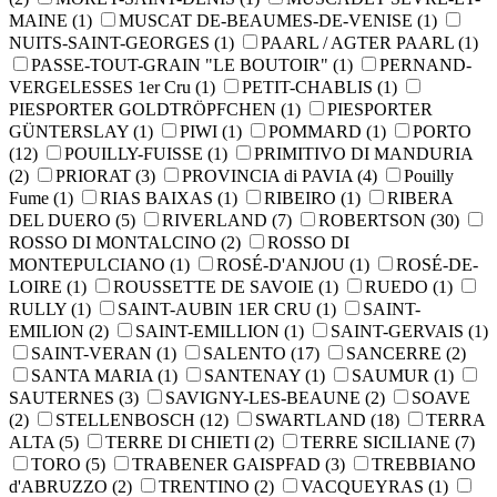
MAINE
(1)
MUSCAT DE-BEAUMES-DE-VENISE
(1)
NUITS-SAINT-GEORGES
(1)
PAARL / AGTER PAARL
(1)
PASSE-TOUT-GRAIN "LE BOUTOIR"
(1)
PERNAND-
VERGELESSES 1er Cru
(1)
PETIT-CHABLIS
(1)
PIESPORTER GOLDTRÖPFCHEN
(1)
PIESPORTER
GÜNTERSLAY
(1)
PIWI
(1)
POMMARD
(1)
PORTO
(12)
POUILLY-FUISSE
(1)
PRIMITIVO DI MANDURIA
(2)
PRIORAT
(3)
PROVINCIA di PAVIA
(4)
Pouilly
Fume
(1)
RIAS BAIXAS
(1)
RIBEIRO
(1)
RIBERA
DEL DUERO
(5)
RIVERLAND
(7)
ROBERTSON
(30)
ROSSO DI MONTALCINO
(2)
ROSSO DI
MONTEPULCIANO
(1)
ROSÉ-D'ANJOU
(1)
ROSÉ-DE-
LOIRE
(1)
ROUSSETTE DE SAVOIE
(1)
RUEDO
(1)
RULLY
(1)
SAINT-AUBIN 1ER CRU
(1)
SAINT-
EMILION
(2)
SAINT-EMILLION
(1)
SAINT-GERVAIS
(1)
SAINT-VERAN
(1)
SALENTO
(17)
SANCERRE
(2)
SANTA MARIA
(1)
SANTENAY
(1)
SAUMUR
(1)
SAUTERNES
(3)
SAVIGNY-LES-BEAUNE
(2)
SOAVE
(2)
STELLENBOSCH
(12)
SWARTLAND
(18)
TERRA
ALTA
(5)
TERRE DI CHIETI
(2)
TERRE SICILIANE
(7)
TORO
(5)
TRABENER GAISPFAD
(3)
TREBBIANO
d'ABRUZZO
(2)
TRENTINO
(2)
VACQUEYRAS
(1)