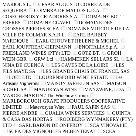
MARIOL S.L.
CESAR AUGUSTO CORREIA DE
SEQUEIRA
COIMBRA DE MATTOS L.D.A.
COSECHEROS Y CRIADORES S.A.
DOMAINE BOTT
FRERES
DOMAINE CLAVEL
DOMAINE DES
GROSSES PIERRES SCEA
DOMAINE VITICOLE DE LA
VILLE DE COLMAR S.A.R.L.
EARL BARBEY
NARDIQUE
EARL CHOUVET HELENE & MICHEL
EARL JOUFFREAU-HERMANN
ENOITALIA S.p.A.
FRIESLAND WINES (PTY) LTD
GOTZ BT.
GROH
WEIN GBR
GRW Ltd
HAMMEKEN SELLARS SL
LA
NINA DE CUENCA
LES CAVES DE LA LOIRE
LES
FILS MAYE SA
LES GRANDS CHAIS DE FRANCE, SAS
LOEL LTD
LOURENSFORD WINE ESTATE
Les
Artisans Vignerons
MAISON JAFFELIN SAS
MAISON
SICHEL SA
MANUKYAN WINE
MANZWINE, LDA
MARCEL MARTIN / The Winebow Group
MARLBOROUGH GRAPE PRODUCERS COOPERATIVE
LIMITED
Matevosyan Wine
PAUL SAPIN SAS
PIERRE ANDRE
QUALIA WINES SERVICES
QUINTA
& CASA DAS HORTAS
ROOIBERG WYNMAKERY (PTY)
LTD
SARL BARON DE ONFFROY
SCA VINOVALIE
SCEA DES VIGNOBLES PH.BENTENAT
SCEA