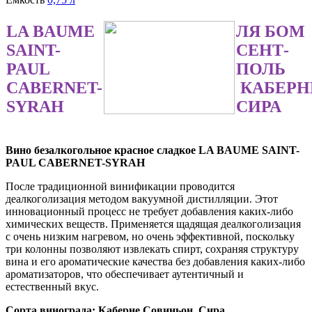
LA BAUME
ЛЯ БОМ
SAINT-
СЕНТ-
PAUL
ПОЛЬ
CABERNET-
КАБЕРН
SYRAH
СИРА
Вино безалкогольное красное сладкое LA BAUME SAINT-
PAUL CABERNET-SYRAH
После традиционной винификации проводится
деалкоголизация методом вакуумной дистилляции. Этот
инновационный процесс не требует добавления каких-либо
химических веществ. Применяется щадящая деалкоголизация
с очень низким нагревом, но очень эффективной, поскольку
три колонны позволяют извлекать спирт, сохраняя структуру
вина и его ароматические качества без добавления каких-либо
ароматизаторов, что обеспечивает аутентичный и
естественный вкус.
Сорта винограда:
Каберне Совиньон, Сира