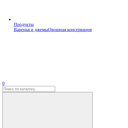
Продукты
Варенья и джемы
Овощная консервация
0