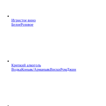
Игристое вино
Белое
Розовое
Крепкий алкоголь
Водка
Коньяк/Арманьяк
Виски
Ром
Джин