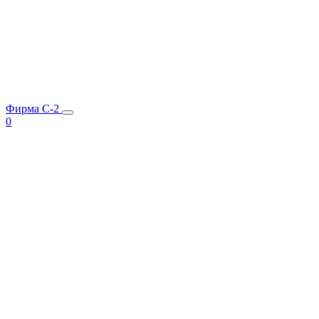
Фирма C-2
0