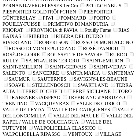
PERNAND-VERGELESSES 1er Cru
PETIT-CHABLIS
PIESPORTER GOLDTRÖPFCHEN
PIESPORTER
GÜNTERSLAY
PIWI
POMMARD
PORTO
POUILLY-FUISSE
PRIMITIVO DI MANDURIA
PRIORAT
PROVINCIA di PAVIA
Pouilly Fume
RIAS
BAIXAS
RIBEIRO
RIBERA DEL DUERO
RIVERLAND
ROBERTSON
ROSSO DI MONTALCINO
ROSSO DI MONTEPULCIANO
ROSÉ-D'ANJOU
ROSÉ-DE-LOIRE
ROUSSETTE DE SAVOIE
RUEDO
RULLY
SAINT-AUBIN 1ER CRU
SAINT-EMILION
SAINT-EMILLION
SAINT-GERVAIS
SAINT-VERAN
SALENTO
SANCERRE
SANTA MARIA
SANTENAY
SAUMUR
SAUTERNES
SAVIGNY-LES-BEAUNE
SOAVE
STELLENBOSCH
SWARTLAND
TERRA
ALTA
TERRE DI CHIETI
TERRE SICILIANE
TORO
TRABENER GAISPFAD
TREBBIANO d'ABRUZZO
TRENTINO
VACQUEYRAS
VALLE DE CURICÓ
VALLE DE LEYDA
VALLE DEL CAUQUENES
VALLE
DEL LONCOMILLA
VALLE DEL MAULE
VALLE DEL
RAPEL / VALLE DE COLCHAGUA
VALLE DEL
TUTUVEN
VALPOLICELLA CLASSICO
VALPOLICELLA RIPASSO
VENTOUX
VILLAGE