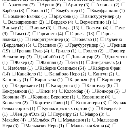
Арагонеш
(7)
Арени
(6)
Аринту
(3)
Ахтанак
(2)
Барбера
(8)
Бикал
(1)
Блаубургер
(1)
Блауфранкиш
(1)
Бомбино Бьянко
(1)
Брауколь
(1)
Вайсбургундер
(3)
Вельшрислинг
(2)
Вердехо
(4)
Верментино
(1)
Виньяу
(1)
Вионье
(8)
Виура
(13)
Воскеат
(4)
Гаме
(9)
Гамэ
(2)
Гарганега
(4)
Гарнача
(13)
Гарнача
Бланка
(1)
Гевюрцтраминер
(6)
Годельо
(1)
Гоувейю
(Верделью)
(5)
Грасиано
(5)
Граубургундер
(1)
Гренаш
(19)
Гренаш Нуар
(4)
Грилло
(1)
Гролло
(2)
Грюнер
Вельтлинер
(3)
Дзибиббо
(2)
Диолинуар
(2)
Дольчетто
(1)
Жакер
(2)
Жампал
(2)
Зета
(1)
Зинфандель
(2)
Изабелла
(1)
Каберне Совиньон
(64)
Каберне Фран
(14)
Канайоло
(1)
Канайоло Неро
(2)
Кангун
(2)
Каннонау
(1)
Кариньена
(1)
Кариньян
(9)
Карменер
(5)
Карриканте
(1)
Катарратто
(1)
Каштелау
(8)
Кекфранкош
(1)
Киси
(4)
Коломбар
(4)
Конкорд
(5)
Корвина
(8)
Корвина Веронезе
(1)
Корвиноне
(4)
Корнален
(2)
Кортезе / Гави
(1)
Ксинистери
(3)
Купаж
белых сортов
(1)
Купаж красных сортов
(1)
Кёверсёлё
(1)
Лен де л'Эль
(2)
Лоурейру
(2)
Мавро
(3)
Макабео
(4)
Мальбек
(7)
Мальвазия
(1)
Мальвазия
Нера
(3)
Мальвазия Неро
(1)
Мальвазия Фина
(4)