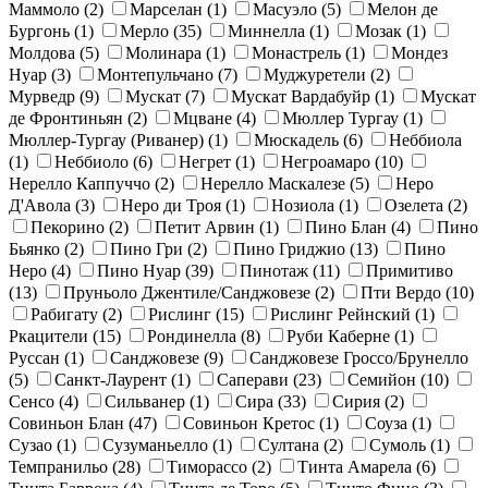
Маммоло
(2)
Марселан
(1)
Масуэло
(5)
Мелон де
Бургонь
(1)
Мерло
(35)
Миннелла
(1)
Мозак
(1)
Молдова
(5)
Молинара
(1)
Монастрель
(1)
Мондез
Нуар
(3)
Монтепульчано
(7)
Муджуретели
(2)
Мурведр
(9)
Мускат
(7)
Мускат Вардабуйр
(1)
Мускат
де Фронтиньян
(2)
Мцване
(4)
Мюллер Тургау
(1)
Мюллер-Тургау (Риванер)
(1)
Мюскадель
(6)
Неббиола
(1)
Неббиоло
(6)
Негрет
(1)
Негроамаро
(10)
Нерелло Каппуччо
(2)
Нерелло Маскалезе
(5)
Неро
Д'Авола
(3)
Неро ди Троя
(1)
Нозиола
(1)
Озелета
(2)
Пекорино
(2)
Петит Арвин
(1)
Пино Блан
(4)
Пино
Бьянко
(2)
Пино Гри
(2)
Пино Гриджио
(13)
Пино
Неро
(4)
Пино Нуар
(39)
Пинотаж
(11)
Примитиво
(13)
Пруньоло Джентиле/Санджовезе
(2)
Пти Вердо
(10)
Рабигату
(2)
Рислинг
(15)
Рислинг Рейнский
(1)
Ркацители
(15)
Рондинелла
(8)
Руби Каберне
(1)
Руссан
(1)
Санджовезе
(9)
Санджовезе Гроссо/Брунелло
(5)
Санкт-Лаурент
(1)
Саперави
(23)
Семийон
(10)
Сенсо
(4)
Сильванер
(1)
Сира
(33)
Сирия
(2)
Совиньон Блан
(47)
Совиньон Кретос
(1)
Соуза
(1)
Сузао
(1)
Сузуманьелло
(1)
Султана
(2)
Сумоль
(1)
Темпранильо
(28)
Тиморассо
(2)
Тинта Амарела
(6)