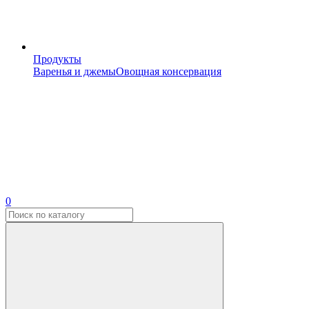
Продукты
Варенья и джемы
Овощная консервация
0