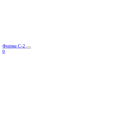
Фирма C-2
0