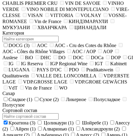
CHABLIS PREMIER CRU
VIN DE SAVOIE
VINHO
VERDE
VINO NOBILE DI MONTEPULCIANO
VIRE-
CLESSE
VISAN
VITTORIA
VOLNAY
VOSNE-
ROMANEE
Vin de France
КИНДЗМАРАУЛИ
МУКУЗАНИ
ХВАНЧКАРА
ЦИНАНДАЛИ
Категория
DOCG
(3)
AOC
AOC - Cru des Cotes du Rhône
AOC - Côtes du Rhône Villages
AOC / AOP
AOP
Auslese
BiO
DHC
DO
DOC
DOCa
DOP
GI
IG
IG Reserva
IGP Regional Wine
IGT
Kabinett
LUGANA
PAYS D'OC
PDO
Pradikatswein
Qualitatswein
VALLE DEL LONCOMILLA
VDP.ERSTE
LAGE
VDP.GROSSE LAGE
VDP.GROßE GEWÄCHS
VdT
Vin de France
WO
Сахар
Сладкое
(1)
Сухое
(2)
Ликерное
Полусладкое
Полусухое
Сортовой состав
Кроатина
(3)
Цоликаури
(1)
Шойребе
(1)
Авессу
(2)
Айрен
(1)
Алваринью
(1)
Александроули
(2)
Аликанте
(2)
Альбариньо
(1)
Альтесс
(2)
Аминь
(1)