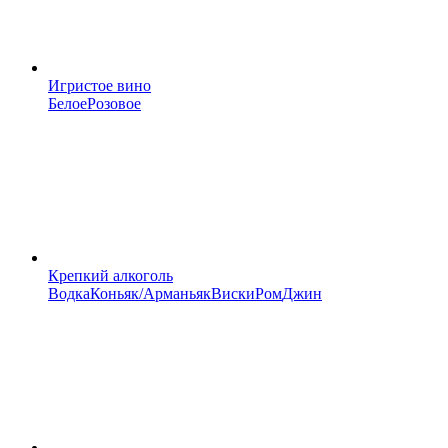
Игристое вино
Белое
Розовое
Крепкий алкоголь
Водка
Коньяк/Арманьяк
Виски
Ром
Джин