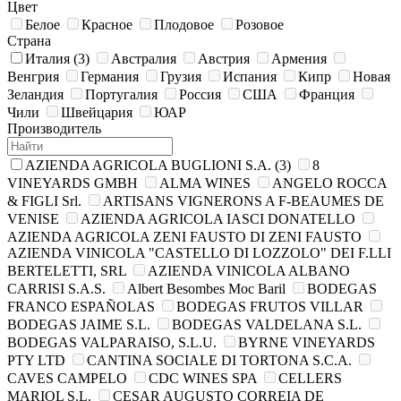
Цвет
Белое
Красное
Плодовое
Розовое
Страна
Италия
(3)
Австралия
Австрия
Армения
Венгрия
Германия
Грузия
Испания
Кипр
Новая
Зеландия
Португалия
Россия
США
Франция
Чили
Швейцария
ЮАР
Производитель
AZIENDA AGRIСOLA BUGLIONI S.A.
(3)
8
VINEYARDS GMBH
ALMA WINES
ANGELO ROCCA
& FIGLI Srl.
ARTISANS VIGNERONS A F-BEAUMES DE
VENISE
AZIENDA AGRICOLA IASCI DONATELLO
AZIENDA AGRICOLA ZENI FAUSTO DI ZENI FAUSTO
AZIENDA VINICOLA "CASTELLO DI LOZZOLO" DEI F.LLI
BERTELETTI, SRL
AZIENDA VINICOLA ALBANO
CARRISI S.A.S.
Albert Besombes Moc Baril
BODEGAS
FRANCO ESPAÑOLAS
BODEGAS FRUTOS VILLAR
BODEGAS JAIME S.L.
BODEGAS VALDELANA S.L.
BODEGAS VALPARAISO, S.L.U.
BYRNE VINEYARDS
PTY LTD
CANTINA SOCIALE DI TORTONA S.C.A.
CAVES CAMPELO
CDC WINES SPA
CELLERS
MARIOL S.L.
CESAR AUGUSTO CORREIA DE