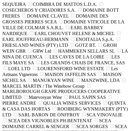
SEQUEIRA
COIMBRA DE MATTOS L.D.A.
COSECHEROS Y CRIADORES S.A.
DOMAINE BOTT
FRERES
DOMAINE CLAVEL
DOMAINE DES
GROSSES PIERRES SCEA
DOMAINE VITICOLE DE LA
VILLE DE COLMAR S.A.R.L.
EARL BARBEY
NARDIQUE
EARL CHOUVET HELENE & MICHEL
EARL JOUFFREAU-HERMANN
ENOITALIA S.p.A.
FRIESLAND WINES (PTY) LTD
GOTZ BT.
GROH
WEIN GBR
GRW Ltd
HAMMEKEN SELLARS SL
LA
NINA DE CUENCA
LES CAVES DE LA LOIRE
LES
FILS MAYE SA
LES GRANDS CHAIS DE FRANCE, SAS
LOEL LTD
LOURENSFORD WINE ESTATE
Les
Artisans Vignerons
MAISON JAFFELIN SAS
MAISON
SICHEL SA
MANUKYAN WINE
MANZWINE, LDA
MARCEL MARTIN / The Winebow Group
MARLBOROUGH GRAPE PRODUCERS COOPERATIVE
LIMITED
Matevosyan Wine
PAUL SAPIN SAS
PIERRE ANDRE
QUALIA WINES SERVICES
QUINTA
& CASA DAS HORTAS
ROOIBERG WYNMAKERY (PTY)
LTD
SARL BARON DE ONFFROY
SCA VINOVALIE
SCEA DES VIGNOBLES PH.BENTENAT
SCEA
DOMAINE CARREL & SENGER
SCEA SORGES
SCEA