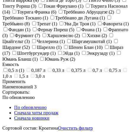
Тинта Баррока
(4)
Тинта де Торо
(5)
Тинто Фино
(3)
Тинту Рориш
(3)
Токаи Фриулано
(1)
Тоурига Насионал
(14)
Тоурига Франка
(6)
Треббиано Абруццезе
(2)
Треббиано Тоскано
(1)
Треббиано ди Лугана
(1)
Треббьяно
(8)
Трепат
(1)
Ува Ди Троя
(1)
Фаворита
(1)
Фандан
(1)
Фернау Пиреш
(5)
Фиана
(1)
Фраппато
(3)
Фурминт
(7)
Харшлевелю
(2)
Хихви
(2)
Цвайгельт
(3)
Челлерина
(1)
Шаргамушкотай
(1)
Шардоне
(52)
Шарелло
(1)
Шенен Блан
(10)
Шираз
(17)
Шпетбургундер
(1)
Эйда
(1)
Энкрузаду
(1)
Юмань Бланш
(1)
Юмань Руж
(2)
Емкость
0,5 л
(1)
0,187 л
0,33 л
0,375 л
0,7 л
0,75 л
1,0 л
1,5 л
3,0 л
Применить
Наименований
3
Сортировать:
По обновлению
По обновлению
Сначала хиты продаж
Сначала новинки
Сортовой состав: Кроатина
Очистить фильтр