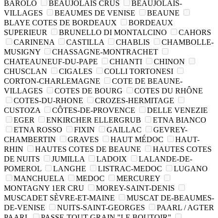
BAROLO
BEAUJOLAIS CRUS
BEAUJOLAIS-
VILLAGES
BEAUMES DE VENISE
BEAUNE
BLAYE COTES DE BORDEAUX
BORDEAUX
SUPERIEUR
BRUNELLO DI MONTALCINO
CAHORS
CARINENA
CASTILLA
CHABLIS
CHAMBOLLE-
MUSIGNY
CHASSAGNE-MONTRACHET
CHATEAUNEUF-DU-PAPE
CHIANTI
CHINON
CHUSCLAN
CIGALES
COLLI TORTONESI
CORTON-CHARLEMAGNE
COTE DE BEAUNE-
VILLAGES
COTES DE BOURG
COTES DU RHÔNE
COTES-DU-RHONE
CROZES-HERMITAGE
CUSTOZA
CÔTES-DE-PROVENCE
DELLE VENEZIE
EGER
ENKIRCHER ELLERGRUB
ETNA BIANCO
ETNA ROSSO
FIXIN
GAILLAC
GEVREY-
CHAMBERTIN
GRAVES
HAUT MÉDOC
HAUT-
RHIN
HAUTES COTES DE BEAUNE
HAUTES COTES
DE NUITS
JUMILLA
LADOIX
LALANDE-DE-
POMEROL
LANGHE
LISTRAC-MEDOC
LUGANO
MANCHUELA
MEDOC
MERCUREY
MONTAGNY 1ER CRU
MOREY-SAINT-DENIS
MUSCADET SÈVRE-ET-MAINE
MUSCAT DE-BEAUMES-
DE-VENISE
NUITS-SAINT-GEORGES
PAARL / AGTER
PAARL
PASSE-TOUT-GRAIN "LE BOUTOIR"