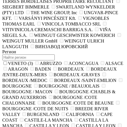
TERRES BORDELAISES PROPRIETAIRE RECOLTANT
SIEGBERT BIMMERLE
SWARTLAND WYNKELDER
(PTY) LTD
THE WINE GROUP, Inc
UNGVAR-PINCE
KFT.
VARSÁNYI PINCÉSZET Kft.
VIGNOBLES
THOMAS EARL
VINICOLA TOMBACCO SRL
VITIVINICOLA CREMASCHI BARRIGA S.A.
VIÑA
SIEGEL S.A.
WEINGUT GESCHWISTER KOWERICH
WEINGUT MULLER GmbH
WEINGUT ULRICH
LANGGUTH
ВИНЗАВОД ЮРОВСКИЙ
Регион
VENETO
(3)
ABRUZZO
ACONCAGUA
ALSACE
ARAGON
BADEN
BORDEAUX
BORDEAUX
/ENTRE-DEUX-MERS
BORDEAUX /GRAVES
BORDEAUX /MEDOC
BORDEAUX /SAINT-EMILION
BOURGOGNE
BOURGOGNE / BEAUJOLAIS
BOURGOGNE / MACON
BOURGOGNE /CHABLIS &
GRAND AUXERROIS
BOURGOGNE /COTE
CHALONNAISE
BOURGOGNE /COTE DE BEAUNE
BOURGOGNE /COTE DE NUITS
BREEDE RIVER
VALLEY
BURGENLAND
CALIFORNIA
CAPE
COAST
CASTILE-LA MANCHA
CASTILLA LA
MANCHA
CASTILLA Y LEON
CASTILLA Y LEON