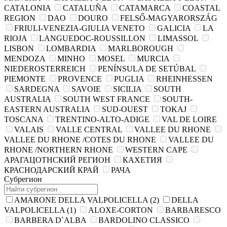
CATALONIA
CATALUÑA
CATAMARCA
COASTAL
REGION
DAO
DOURO
FELSŐ-MAGYARORSZÁG
FRIULI-VENEZIA-GIULIA VENETO
GALICIA
LA
RIOJA
LANGUEDOC-ROUSSILLON
LIMASSOL
LISBON
LOMBARDIA
MARLBOROUGH
MENDOZA
MINHO
MOSEL
MURCIA
NIEDEROSTERREICH
PENÍNSULA DE SETÚBAL
PIEMONTE
PROVENCE
PUGLIA
RHEINHESSEN
SARDEGNA
SAVOIE
SICILIA
SOUTH
AUSTRALIA
SOUTH WEST FRANCE
SOUTH-
EASTERN AUSTRALIA
SUD-OUEST
TOKAJ
TOSCANA
TRENTINO-ALTO-ADIGE
VAL DE LOIRE
VALAIS
VALLE CENTRAL
VALLEE DU RHONE
VALLEE DU RHONE /COTES DU RHONE
VALLEE DU
RHONE /NORTHERN RHONE
WESTERN CAPE
АРАГАЦОТНСКИЙ РЕГИОН
КАХЕТИЯ
КРАСНОДАРСКИЙ КРАЙ
РАЧА
Субрегион
AMARONE DELLA VALPOLICELLA
(2)
DELLA
VALPOLICELLA
(1)
ALOXE-CORTON
BARBARESCO
BARBERA D`ALBA
BARDOLINO CLASSICO