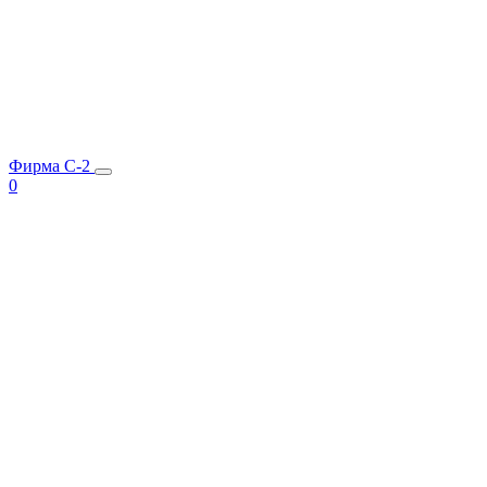
Фирма C-2
0