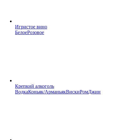
Игристое вино
Белое
Розовое
Крепкий алкоголь
Водка
Коньяк/Арманьяк
Виски
Ром
Джин