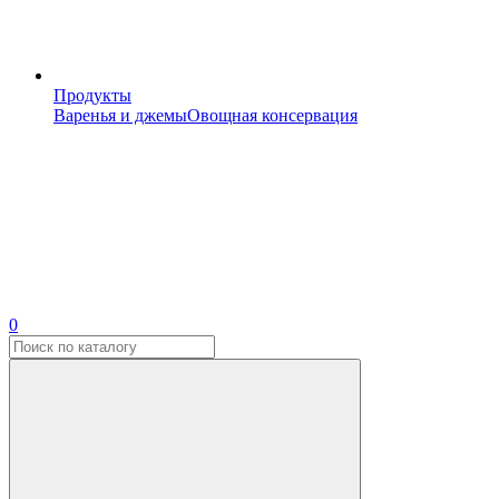
Продукты
Варенья и джемы
Овощная консервация
0