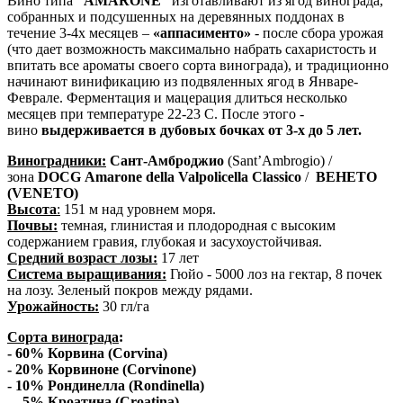
Вино типа
“AMARONE”
изготавливают из ягод винограда,
собранных и подсушенных на деревянных поддонах в
течение 3-4х месяцев –
«аппасименто»
- после сбора урожая
(что дает возможность максимально набрать сахаристость и
впитать все ароматы своего сорта винограда), и традиционно
начинают винификацию из подвяленных ягод в Январе-
Феврале. Ферментация и мацерация длиться несколько
месяцев при температуре 22-23 С. После этого -
вино
выдерживается в дубовых бочках от 3-х до 5 лет.
Виноградники:
Сант-Амброджио
(Sant’Ambrogio) /
зона
DOCG Amarone della Valpolicella
Classico
/
ВЕНЕТО
(VENETO)
Высота
:
151 м над уровнем моря.
Почвы:
темная, глинистая и плодородная с высоким
содержанием гравия, глубокая и засухоустойчивая.
Средний возраст лозы:
17 лет
Система выращивания:
Гюйо - 5000 лоз на гектар, 8 почек
на лозу. Зеленый покров между рядами.
Урожайность:
30 гл/га
Сорта винограда
:
- 60% Корвина (Corvina)
- 20% Корвиноне (Corvinone)
- 10% Рондинелла (Rondinella)
- 5% Кроатина (Croatina)