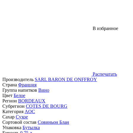
В избранное
Распечатать
Производитель
SARL BARON DE ONFFROY
Страна
Франция
Группа напитков
Вино
Цвет
Белое
Регион
BORDEAUX
Субрегион
COTES DE BOURG
Категория
AOC
Сахар
Сухое
Сортовой состав
Совиньон Блан
Упаковка
Бутылка
Емкость
0,75
л