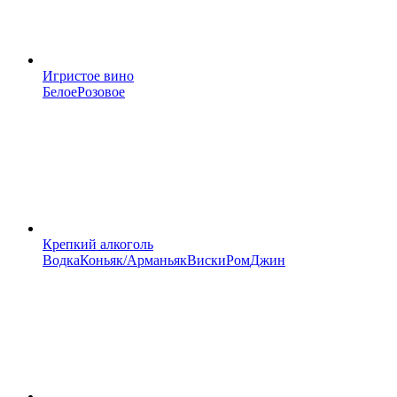
Игристое вино
Белое
Розовое
Крепкий алкоголь
Водка
Коньяк/Арманьяк
Виски
Ром
Джин