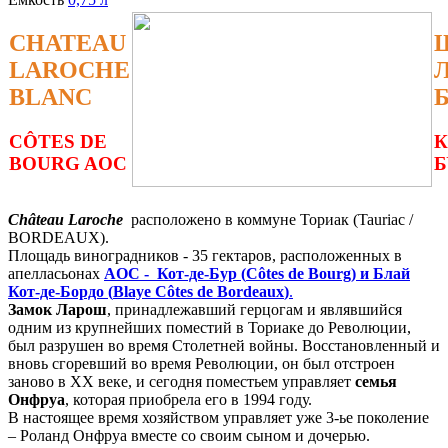
CHATEAU
LAROCHE
BLANC
CÔTES DE
К
BOURG AOC
Б
Château La
roche
расположено в коммуне Ториак (Tauriac /
BORDEAUX).
Площадь виноградников - 35 гектаров, расположенных в
апелласьонах
AOC
- Кот-де-Бур (
C
ô
tes
de
Bourg
) и Блай
Кот-де-Бордо (
Blaye
C
ô
tes
de
Bordeaux
)
.
Замок Ларош
, принадлежавший герцогам и являвшийся
одним из крупнейших поместий в Ториаке до Революции,
был разрушен во время Столетней войны. Восстановленный и
вновь сгоревший во время Революции, он был отстроен
заново в XX веке, и сегодня поместьем управляет
семья
Онфруа
, которая приобрела его в 1994 году.
В настоящее время хозяйством управляет уже 3-ье поколение
– Роланд Онфруа вместе со своим сыном и дочерью.