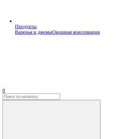
Продукты
Варенья и джемы
Овощная консервация
0