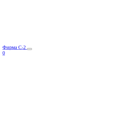
Фирма C-2
0