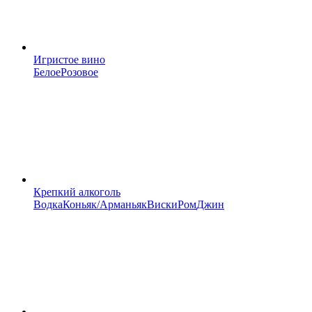
Игристое вино
Белое
Розовое
Крепкий алкоголь
Водка
Коньяк/Арманьяк
Виски
Ром
Джин