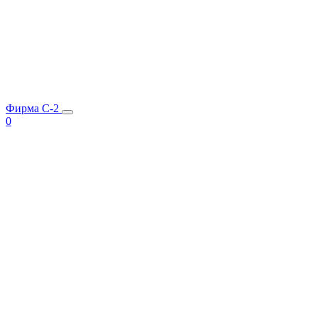
Фирма C-2
0