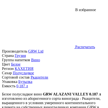
В избранное
Распечатать
Производитель
GRW Ltd
Страна
Грузия
Группа напитков
Вино
Цвет
Белое
Регион
КАХЕТИЯ
Сахар
Полусладкое
Сортовой состав
Ркацители
Упаковка
Бутылка
Емкость
0,187
л
Белое полусладкое вино
GRW ALAZANI VALLEY 0.187 л
изготовлено из аборигенного сорта винограда - Ркацители,
выращенного в условиях умеренного континентального
климата на собственных виноградниках компании GRW в