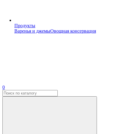
Продукты
Варенья и джемы
Овощная консервация
0