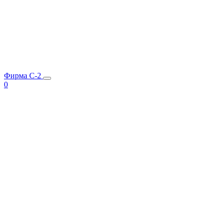
Фирма C-2
0