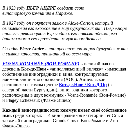
В 1923 году
ПЬЕР АНДРЕ
создает свою
виноторговую компанию в Париже.
В 1927 году он покупает замок в Aloxe-Corton, который
ознаменовал его вхождение в мир бургундских вин. Пьер Андре
произвел революцию в Бургундии с его новыми идеями, его
динамизмом и его врожденным чувством бизнеса.
Сегодня
Pierre André
- это престижная марка бургундских вин
и символ качества, признанный во всем мире.
VOSNE-ROMANÉE (ВОН-РОМАНЕ)
- величайшая из
деревень
Кот-де-Нюи
- «аппеллясьонный вилляж» - имеющая
собственные виноградники и вина, контролируемых
наименований этого названия (AOC). Аппеллясьон
расположен в самом центре
Кот-де-Нюи / Кот-Д'Ор
(в
северной части Бургундии), виноградники которого
расположены в двух коммунах - Vosne-Romanée (Вон-Романе)
и Flagey-Échezeaux (Флаже-Эшезо).
Каждый виноградник этих коммун имеет своё собственное
имя
, среди которых - 14 виноградников категории 1er Cru, а
также - 6 виноградников Grands Crus в Вон-Романе и 2 во
Флаже-Эшезо.