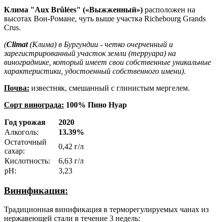
Клима "
Aux
Br
û
l
é
es
" («Выжженный»)
расположен на
высотах Вон-Романе, чуть выше участка Richebourg Grands
Crus.
(
Climat
(Клима) в Бургундии - четко очерченный и
зарегистрированный участок земли (терруара) на
винограднике, который имеет свои собственные уникальные
характеристики, удостоенный собственного имени).
Почва:
известняк, смешанный с глинистым мергелем.
Сорт винограда:
100% Пино Нуар
Год урожая
2020
Алкоголь:
13.39%
Остаточный
0,42 г/л
сахар:
Кислотность:
6,63 г/л
pH:
3,23
Винификация:
Традиционная винификация в терморегулируемых чанах из
нержавеющей стали в течение 3 недель: