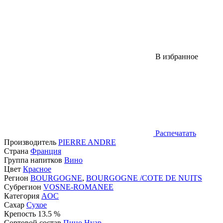
В избранное
Распечатать
Производитель
PIERRE ANDRE
Страна
Франция
Группа напитков
Вино
Цвет
Красное
Регион
BOURGOGNE
,
BOURGOGNE /COTE DE NUITS
Субрегион
VOSNE-ROMANEE
Категория
AOC
Сахар
Сухое
Крепость
13.5 %
Сортовой состав
Пино Нуар