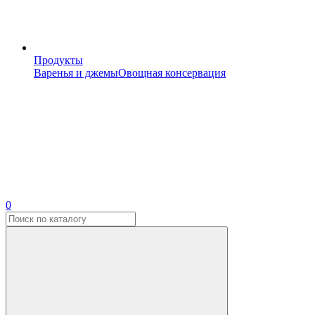
Продукты
Варенья и джемы
Овощная консервация
0