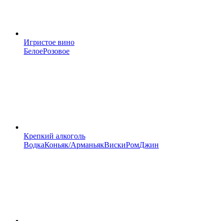
Игристое вино
Белое
Розовое
Крепкий алкоголь
Водка
Коньяк/Арманьяк
Виски
Ром
Джин