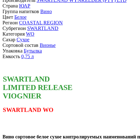
Производитель
SWARTLAND WYNKELDER (PTY) LTD
Страна
ЮАР
Группа напитков
Вино
Цвет
Белое
Регион
COASTAL REGION
Субрегион
SWARTLAND
Категория
WO
Сахар
Сухое
Сортовой состав
Вионье
Упаковка
Бутылка
Емкость
0,75
л
SWARTLAND
LIMITED
RELEASE
VIOGNIER
SWARTLAND WO
Вино сортовое белое сухое контролируемых наименований 