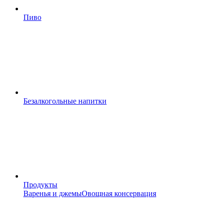
Пиво
Безалкогольные напитки
Продукты
Варенья и джемы
Овощная консервация