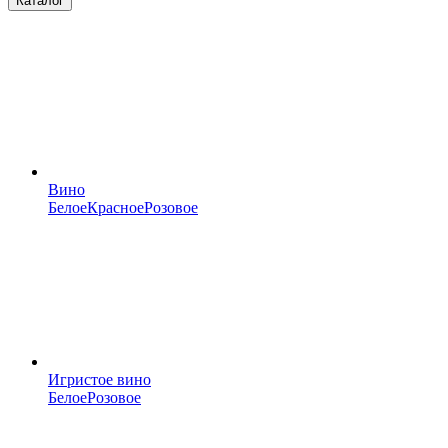
Каталог
Вино
Белое
Красное
Розовое
Игристое вино
Белое
Розовое