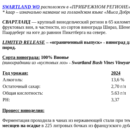
SWARTLAND WO
расположен в «ПРИБРЕЖНОМ РЕГИОНЕ
* kaap – изначально название на голландском языке «Мыса До
СВАРТЛАНД
— крупный винодельческий регион в 65 километ
фруктовых вин, в частности, из сортов винограда Шираз, Ш
Паардеберг на юге до равнин Пикетберга на севере.
LIMITED RELEASE
– «ограниченный выпуск» - виноград дл
пород.
Сорта винограда:
100%
Вионье
(
виноградники
из
«
кустовых
лоз
» -
Swartland Bush Vines Vineyar
Год урожая:
2024
Алкоголь:
13,6 %
Остаточный сахар:
2,70 г/л
Общая кислотность:
5.63 г/л
РН:
3,37
Процесс виноделия:
Ферментация проходила в чанах из нержавеющей стали при тем
месяцев на осадке
в 225 литровых бочках из французского дуб