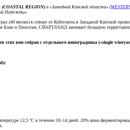
»
(COASTAL REGION)
в «Западной Капской области» (
WESTER
брой Надежды»
рах (40 милях) к северу от Кейптауна в Западной Капской про
енен Блан и Пинотаж. СВАРТЛАНД занимает большую территори
я этих вин собран с отдельного виноградника («single winey
ds)
пературе 12,5 °C в течение 10–14 дней. 20% вина ферментирова
а.