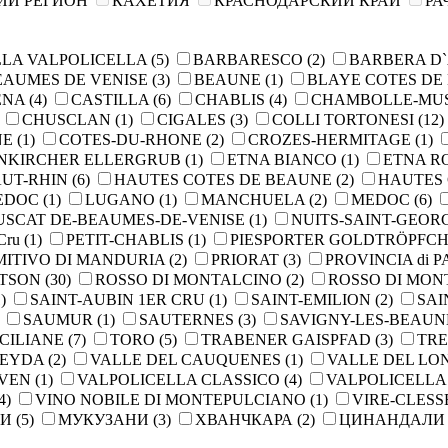
ИЙ РЕГИОН
КАХЕТИЯ
КРАСНОДАРСКИЙ КРАЙ
РА
LA VALPOLICELLA
(5)
BARBARESCO
(2)
BARBERA D
EAUMES DE VENISE
(3)
BEAUNE
(1)
BLAYE COTES D
ENA
(4)
CASTILLA
(6)
CHABLIS
(4)
CHAMBOLLE-MU
CHUSCLAN
(1)
CIGALES
(3)
COLLI TORTONESI
(12)
NE
(1)
COTES-DU-RHONE
(2)
CROZES-HERMITAGE
(1)
NKIRCHER ELLERGRUB
(1)
ETNA BIANCO
(1)
ETNA R
UT-RHIN
(6)
HAUTES COTES DE BEAUNE
(2)
HAUTES 
MEDOC
(1)
LUGANO
(1)
MANCHUELA
(2)
MEDOC
(6)
SCAT DE-BEAUMES-DE-VENISE
(1)
NUITS-SAINT-GEOR
Cru
(1)
PETIT-CHABLIS
(1)
PIESPORTER GOLDTRÖPFC
MITIVO DI MANDURIA
(2)
PRIORAT
(3)
PROVINCIA di P
RTSON
(30)
ROSSO DI MONTALCINO
(2)
ROSSO DI MO
)
SAINT-AUBIN 1ER CRU
(1)
SAINT-EMILION
(2)
SAI
SAUMUR
(1)
SAUTERNES
(3)
SAVIGNY-LES-BEAU
ICILIANE
(7)
TORO
(5)
TRABENER GAISPFAD
(3)
TRE
LEYDA
(2)
VALLE DEL CAUQUENES
(1)
VALLE DEL L
UVEN
(1)
VALPOLICELLA CLASSICO
(4)
VALPOLICELLA
4)
VINO NOBILE DI MONTEPULCIANO
(1)
VIRE-CLES
ЛИ
(5)
МУКУЗАНИ
(3)
ХВАНЧКАРА
(2)
ЦИНАНДАЛ