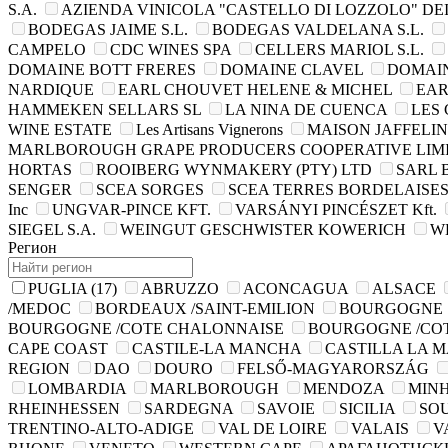
S.A.
AZIENDA VINICOLA "CASTELLO DI LOZZOLO" DEI 
BODEGAS JAIME S.L.
BODEGAS VALDELANA S.L.
CAMPELO
CDC WINES SPA
CELLERS MARIOL S.L.
DOMAINE BOTT FRERES
DOMAINE CLAVEL
DOMAIN
NARDIQUE
EARL CHOUVET HELENE & MICHEL
EAR
HAMMEKEN SELLARS SL
LA NINA DE CUENCA
LES 
WINE ESTATE
Les Artisans Vignerons
MAISON JAFFELIN
MARLBOROUGH GRAPE PRODUCERS COOPERATIVE LIM
HORTAS
ROOIBERG WYNMAKERY (PTY) LTD
SARL 
SENGER
SCEA SORGES
SCEA TERRES BORDELAISES
Inc
UNGVAR-PINCE KFT.
VARSÁNYI PINCÉSZET Kft.
SIEGEL S.A.
WEINGUT GESCHWISTER KOWERICH
W
Регион
PUGLIA
(17)
ABRUZZO
ACONCAGUA
ALSACE
/MEDOC
BORDEAUX /SAINT-EMILION
BOURGOGNE
BOURGOGNE /COTE CHALONNAISE
BOURGOGNE /CO
CAPE COAST
CASTILE-LA MANCHA
CASTILLA LA 
REGION
DAO
DOURO
FELSŐ-MAGYARORSZÁG
LOMBARDIA
MARLBOROUGH
MENDOZA
MIN
RHEINHESSEN
SARDEGNA
SAVOIE
SICILIA
SO
TRENTINO-ALTO-ADIGE
VAL DE LOIRE
VALAIS
V