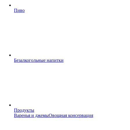
Пиво
Безалкогольные напитки
Продукты
Варенья и джемы
Овощная консервация