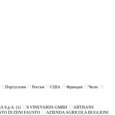
Португалия
Россия
США
Франция
Чили
A S.p.A.
(1)
8 VINEYARDS GMBH
ARTISANS
TO DI ZENI FAUSTO
AZIENDA AGRIСOLA BUGLIONI