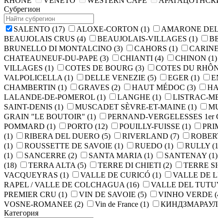
RHONE
VENETO
WESTERN CAPE
АРАГАЦОТНСК
Субрегион
SALENTO
(17)
ALOXE-CORTON
(1)
AMARONE DEL
BEAUJOLAIS CRUS
(4)
BEAUJOLAIS-VILLAGES
(1)
B
BRUNELLO DI MONTALCINO
(3)
CAHORS
(1)
CARIN
CHATEAUNEUF-DU-PAPE
(3)
CHIANTI
(4)
CHINON
(1)
VILLAGES
(1)
COTES DE BOURG
(3)
COTES DU RHÔ
VALPOLICELLA
(1)
DELLE VENEZIE
(5)
EGER
(1)
E
CHAMBERTIN
(1)
GRAVES
(2)
HAUT MÉDOC
(3)
HA
LALANDE-DE-POMEROL
(1)
LANGHE
(1)
LISTRAC-
SAINT-DENIS
(1)
MUSCADET SÈVRE-ET-MAINE
(1)
MU
GRAIN "LE BOUTOIR"
(1)
PERNAND-VERGELESSES 1er 
POMMARD
(1)
PORTO
(12)
POUILLY-FUISSE
(1)
PRI
(1)
RIBERA DEL DUERO
(5)
RIVERLAND
(7)
ROBE
(1)
ROUSSETTE DE SAVOIE
(1)
RUEDO
(1)
RULLY
(1
(1)
SANCERRE
(2)
SANTA MARIA
(1)
SANTENAY
(1)
(18)
TERRA ALTA
(5)
TERRE DI CHIETI
(2)
TERRE S
VACQUEYRAS
(1)
VALLE DE CURICÓ
(1)
VALLE DE 
RAPEL / VALLE DE COLCHAGUA
(16)
VALLE DEL TUT
PREMIER CRU
(1)
VIN DE SAVOIE
(5)
VINHO VERDE
(
VOSNE-ROMANEE
(2)
Vin de France
(1)
КИНДЗМАРАУ
Категория