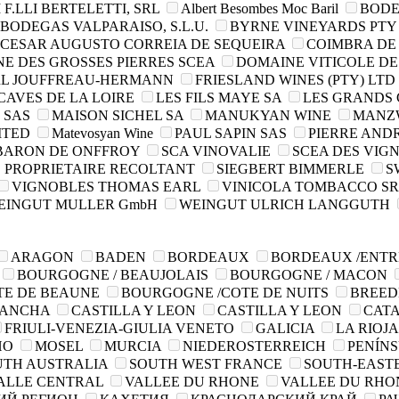
F.LLI BERTELETTI, SRL
Albert Besombes Moc Baril
BODE
BODEGAS VALPARAISO, S.L.U.
BYRNE VINEYARDS PTY
CESAR AUGUSTO CORREIA DE SEQUEIRA
COIMBRA DE 
E DES GROSSES PIERRES SCEA
DOMAINE VITICOLE DE 
L JOUFFREAU-HERMANN
FRIESLAND WINES (PTY) LTD
CAVES DE LA LOIRE
LES FILS MAYE SA
LES GRANDS 
 SAS
MAISON SICHEL SA
MANUKYAN WINE
MANZW
ITED
Matevosyan Wine
PAUL SAPIN SAS
PIERRE AND
BARON DE ONFFROY
SCA VINOVALIE
SCEA DES VIG
 PROPRIETAIRE RECOLTANT
SIEGBERT BIMMERLE
S
VIGNOBLES THOMAS EARL
VINICOLA TOMBACCO SR
EINGUT MULLER GmbH
WEINGUT ULRICH LANGGUTH
ARAGON
BADEN
BORDEAUX
BORDEAUX /ENTR
BOURGOGNE / BEAUJOLAIS
BOURGOGNE / MACON
TE DE BEAUNE
BOURGOGNE /COTE DE NUITS
BREED
MANCHA
CASTILLA Y LEON
CASTILLA Y LEON
CAT
FRIULI-VENEZIA-GIULIA VENETO
GALICIA
LA RIOJ
HO
MOSEL
MURCIA
NIEDEROSTERREICH
PENÍN
UTH AUSTRALIA
SOUTH WEST FRANCE
SOUTH-EAST
ALLE CENTRAL
VALLEE DU RHONE
VALLEE DU RHO