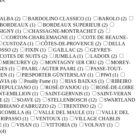
ЧА
`ALBA
(2)
BARDOLINO CLASSICO
(1)
BAROLO
(2)
E BORDEAUX
(1)
BORDEAUX SUPERIEUR
(2)
SIGNY
(1)
CHASSAGNE-MONTRACHET
(2)
CORTON-CHARLEMAGNE
(1)
COTE DE BEAUNE-
CUSTOZA
(1)
CÔTES-DE-PROVENCE
(2)
DELLA
OSSO
(2)
FIXIN
(1)
GAILLAC
(2)
GEVREY-
COTES DE NUITS
(2)
JUMILLA
(1)
LADOIX
(2)
MERCUREY
(2)
MONTAGNY 1ER CRU
(2)
MOREY-
GES
(1)
PAARL / AGTER PAARL
(1)
PASSE-TOUT-
HEN
(1)
PIESPORTER GÜNTERSLAY
(1)
PIWI
(1)
AVIA
(4)
Pouilly Fume
(1)
RIAS BAIXAS
(1)
RIBEIRO
NTEPULCIANO
(1)
ROSÉ-D'ANJOU
(1)
ROSÉ-DE-LOIRE
NT-EMILLION
(1)
SAINT-GERVAIS
(1)
SAINT-VERAN
NE
(2)
SOAVE
(2)
STELLENBOSCH
(12)
SWARTLAND
BBIANO d'ABRUZZO
(2)
TRENTINO
(2)
ONCOMILLA
(6)
VALLE DEL MAULE
(11)
VALLE DEL
 RIPASSO
(1)
VENTOUX
(1)
VILLAGE CHABLIS
SE
(1)
VISAN
(1)
VITTORIA
(3)
VOLNAY
(1)
И
(4)