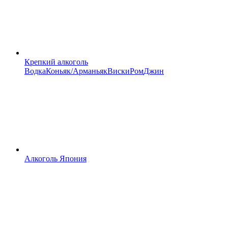
Крепкий алкоголь
Водка
Коньяк/Арманьяк
Виски
Ром
Джин
Алкоголь Япония