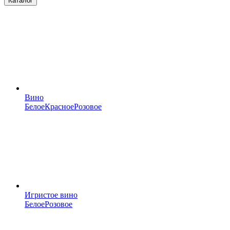
Каталог
Вино
Белое
Красное
Розовое
Игристое вино
Белое
Розовое