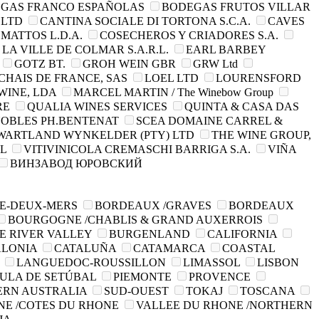
GAS FRANCO ESPAÑOLAS
BODEGAS FRUTOS VILLAR
 LTD
CANTINA SOCIALE DI TORTONA S.C.A.
CAVES
MATTOS L.D.A.
COSECHEROS Y CRIADORES S.A.
LA VILLE DE COLMAR S.A.R.L.
EARL BARBEY
GOTZ BT.
GROH WEIN GBR
GRW Ltd
CHAIS DE FRANCE, SAS
LOEL LTD
LOURENSFORD
INE, LDA
MARCEL MARTIN / The Winebow Group
RE
QUALIA WINES SERVICES
QUINTA & CASA DAS
NOBLES PH.BENTENAT
SCEA DOMAINE CARREL &
WARTLAND WYNKELDER (PTY) LTD
THE WINE GROUP,
L
VITIVINICOLA CREMASCHI BARRIGA S.A.
VIÑA
ВИНЗАВОД ЮРОВСКИЙ
E-DEUX-MERS
BORDEAUX /GRAVES
BORDEAUX
BOURGOGNE /CHABLIS & GRAND AUXERROIS
E RIVER VALLEY
BURGENLAND
CALIFORNIA
ALONIA
CATALUÑA
CATAMARCA
COASTAL
A
LANGUEDOC-ROUSSILLON
LIMASSOL
LISBON
SULA DE SETÚBAL
PIEMONTE
PROVENCE
ERN AUSTRALIA
SUD-OUEST
TOKAJ
TOSCANA
NE /COTES DU RHONE
VALLEE DU RHONE /NORTHERN