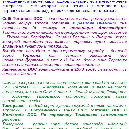
винодельни, а так же, как и подход к дизайну их этикеток – очень
интересен – это история всего региона и местности, где
выращивается виноград, и производятся вина этого региона.
Colli Tortonesi DOC
- винодельческая зона, раскинувшаяся на
холмах вокруг города
Тортона
в регионе Пьемонт
, она
охватывает 30 коммун
в провинции Алессандрия
.
Тортонские холмы являются перекрестком четырех регионов
– Пьемонта, Ломбардии, Эмилии Романьи и Лигурии, через
который проходили все важные торговые пути, оказывая
влияние на культуру и традиции.
Виноделие восходит к древнеримскому периоду - д
ревний
город
Тортона
был основан римлянами под
названием
Дертона
,
а уже в
IX-XII вв. белые вина Тортоны
высокого ценились и входили в число престижных.
Категорию DOC зона получила в 1973 году
, став одной из
первых в Италии.
Самый распространенный сорт белого винограда в регионе
Colli Tortonesi DOC – Кортезе, хотя вина из него не столь
популярны, как вина Gavi. А также – белый Мускат, Фаворита
и, особенно,
Тиморассо
, которому пророчат славу
восходящей звезды.
Тиморассо
- редкий сорт, культивируемый только на холмах
Тортоны, в винодельческих зонах
Colli Tortonesi DOC и
Monferrato DOC. По характеру Тиморассо напоминает
рислинг.
Тиморассо - редкий сорт белого винограда, имеющий
большой потенциал хранения, способный развиваться и