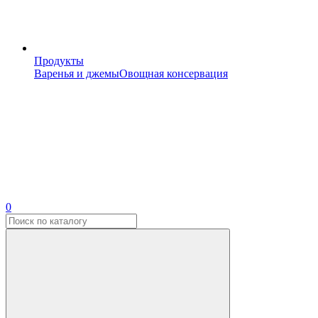
Продукты
Варенья и джемы
Овощная консервация
0