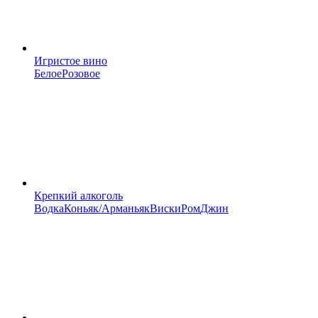
Игристое вино
Белое
Розовое
Крепкий алкоголь
Водка
Коньяк/Арманьяк
Виски
Ром
Джин