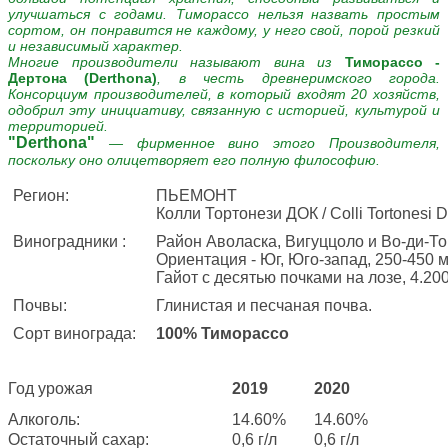
улучшаться с годами. Тиморассо нельзя назвать простым
сортом, он понравится не каждому, у него свой, порой резкий
и независимый характер.
Многие производители называют вина из
Тиморассо -
Дертона (Derthona)
, в честь древнеримского города.
Консорциум производителей, в который входят 20 хозяйств,
одобрил эту инициативу, связанную с историей, культурой и
территорией.
"Derthona"
— фирменное вино этого Производителя,
поскольку оно олицетворяет его полную философию.
Регион:
ПЬЕМОНТ
Колли Тортонези ДОК / Colli Tortonesi
Виноградники :
Район Аволаска, Вигуццоло и Во-ди-Т
Ориентация - Юг, Юго-запад, 250-450 
Гайот с десятью почками на лозе, 4.200
Почвы:
Глинистая и песчаная почва.
Сорт винограда:
100% Тиморассо
Год урожая
2019
2020
Алкоголь:
14.60%
14.60%
Остаточный сахар:
0,6 г/л
0,6 г/л