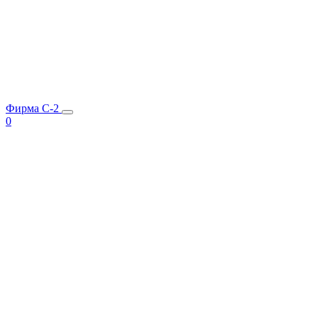
Фирма C-2
0