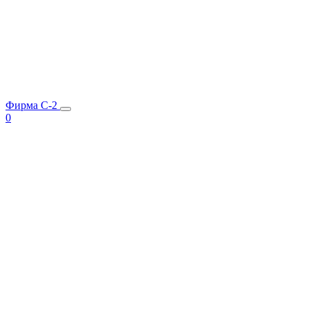
Фирма C-2
0