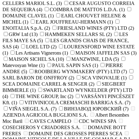
CELLERS MARIOL S.L.
(3)
CESAR AUGUSTO CORREIA
DE SEQUEIRA
(4)
COIMBRA DE MATTOS L.D.A.
(1)
DOMAINE CLAVEL
(1)
EARL CHOUVET HELENE &
MICHEL
(1)
EARL JOUFFREAU-HERMANN
(1)
ENOITALIA S.p.A.
(2)
FRIESLAND WINES (PTY) LTD
(2)
GRW Ltd
(13)
HAMMEKEN SELLARS SL
(2)
LES
FILS MAYE SA
(5)
LES GRANDS CHAIS DE FRANCE,
SAS
(4)
LOEL LTD
(2)
LOURENSFORD WINE ESTATE
(1)
Les Artisans Vignerons
(1)
MAISON JAFFELIN SAS
(3)
MAISON SICHEL SA
(10)
MANZWINE, LDA
(5)
Matevosyan Wine
(1)
PAUL SAPIN SAS
(1)
PIERRE
ANDRE
(5)
ROOIBERG WYNMAKERY (PTY) LTD
(7)
SARL BARON DE ONFFROY
(2)
SCA VINOVALIE
(1)
SCEA DOMAINE CARREL & SENGER
(2)
SIEGBERT
BIMMERLE
(1)
SWARTLAND WYNKELDER (PTY) LTD
(4)
THE WINE GROUP, Inc
(2)
VARSÁNYI PINCÉSZET
Kft.
(1)
VITIVINICOLA CREMASCHI BARRIGA S.A.
(7)
VIÑA SIEGEL S.A.
(7)
ВИНЗАВОД ЮРОВСКИЙ
(7)
AZIENDA AGRIСOLA BUGLIONI S.A.
Albert Besombes
Moc Baril
CAVES CAMPELO
CDC WINES SPA
COSECHEROS Y CRIADORES S.A.
DOMAINE BOTT
FRERES
DOMAINE DES GROSSES PIERRES SCEA