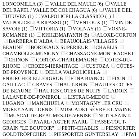
LONCOMILLA
(3)
VALLE DEL MAULE
(6)
VALLE
DEL RAPEL / VALLE DE COLCHAGUA
(6)
VALLE DEL
TUTUVEN
(1)
VALPOLICELLA CLASSICO
(1)
VALPOLICELLA RIPASSO
(1)
VENTOUX
(1)
VIN DE
SAVOIE
(1)
VITTORIA
(1)
VOLNAY
(1)
VOSNE-
ROMANEE
(1)
КИНДЗМАРАУЛИ
(5)
ALOXE-CORTON
BARBERA D`ALBA
BEAUJOLAIS-VILLAGES
BEAUNE
BORDEAUX SUPERIEUR
CHABLIS
CHAMBOLLE-MUSIGNY
CHASSAGNE-MONTRACHET
CHINON
CORTON-CHARLEMAGNE
COTES-DU-
RHONE
CROZES-HERMITAGE
CUSTOZA
CÔTES-
DE-PROVENCE
DELLA VALPOLICELLA
ENKIRCHER ELLERGRUB
ETNA BIANCO
FIXIN
GAILLAC
GRAVES
HAUT-RHIN
HAUTES COTES
DE BEAUNE
HAUTES COTES DE NUITS
LADOIX
LALANDE-DE-POMEROL
LISTRAC-MEDOC
LUGANO
MANCHUELA
MONTAGNY 1ER CRU
MOREY-SAINT-DENIS
MUSCADET SÈVRE-ET-MAINE
MUSCAT DE-BEAUMES-DE-VENISE
NUITS-SAINT-
GEORGES
PAARL / AGTER PAARL
PASSE-TOUT-
GRAIN "LE BOUTOIR"
PETIT-CHABLIS
PIESPORTER
GOLDTRÖPFCHEN
PIESPORTER GÜNTERSLAY
PIWI