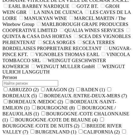
DOMAINE VITICOLE DE LA VILLE DE COLMAR S.A.R.L.
EARL BARBEY NARDIQUE
GOTZ BT.
GROH
WEIN GBR
LA NINA DE CUENCA
LES CAVES DE LA
LOIRE
MANUKYAN WINE
MARCEL MARTIN / The
Winebow Group
MARLBOROUGH GRAPE PRODUCERS
COOPERATIVE LIMITED
QUALIA WINES SERVICES
QUINTA & CASA DAS HORTAS
SCEA DES VIGNOBLES
PH.BENTENAT
SCEA SORGES
SCEA TERRES
BORDELAISES PROPRIETAIRE RECOLTANT
UNGVAR-
PINCE KFT.
VIGNOBLES THOMAS EARL
VINICOLA
TOMBACCO SRL
WEINGUT GESCHWISTER
KOWERICH
WEINGUT MULLER GmbH
WEINGUT
ULRICH LANGGUTH
Регион
ABRUZZO
(2)
ARAGON
(2)
BADEN
(1)
BORDEAUX
(5)
BORDEAUX /ENTRE-DEUX-MERS
(7)
BORDEAUX /MEDOC
(2)
BORDEAUX /SAINT-
EMILION
(1)
BOURGOGNE
(8)
BOURGOGNE /
BEAUJOLAIS
(1)
BOURGOGNE /COTE CHALONNAISE
(1)
BOURGOGNE /COTE DE BEAUNE
(4)
BOURGOGNE /COTE DE NUITS
(2)
BREEDE RIVER
VALLEY
(7)
BURGENLAND
(1)
CALIFORNIA
(2)