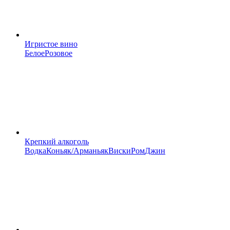
Игристое вино
Белое
Розовое
Крепкий алкоголь
Водка
Коньяк/Арманьяк
Виски
Ром
Джин