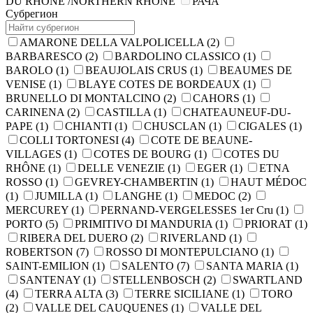
DU RHONE /NORTHERN RHONE
РАЧА
Субрегион
AMARONE DELLA VALPOLICELLA
(2)
BARBARESCO
(2)
BARDOLINO CLASSICO
(1)
BAROLO
(1)
BEAUJOLAIS CRUS
(1)
BEAUMES DE
VENISE
(1)
BLAYE COTES DE BORDEAUX
(1)
BRUNELLO DI MONTALCINO
(2)
CAHORS
(1)
CARINENA
(2)
CASTILLA
(1)
CHATEAUNEUF-DU-
PAPE
(1)
CHIANTI
(1)
CHUSCLAN
(1)
CIGALES
(1)
COLLI TORTONESI
(4)
COTE DE BEAUNE-
VILLAGES
(1)
COTES DE BOURG
(1)
COTES DU
RHÔNE
(1)
DELLE VENEZIE
(1)
EGER
(1)
ETNA
ROSSO
(1)
GEVREY-CHAMBERTIN
(1)
HAUT MÉDOC
(1)
JUMILLA
(1)
LANGHE
(1)
MEDOC
(2)
MERCUREY
(1)
PERNAND-VERGELESSES 1er Cru
(1)
PORTO
(5)
PRIMITIVO DI MANDURIA
(1)
PRIORAT
(1)
RIBERA DEL DUERO
(2)
RIVERLAND
(1)
ROBERTSON
(7)
ROSSO DI MONTEPULCIANO
(1)
SAINT-EMILION
(1)
SALENTO
(7)
SANTA MARIA
(1)
SANTENAY
(1)
STELLENBOSCH
(2)
SWARTLAND
(4)
TERRA ALTA
(3)
TERRE SICILIANE
(1)
TORO
(2)
VALLE DEL CAUQUENES
(1)
VALLE DEL