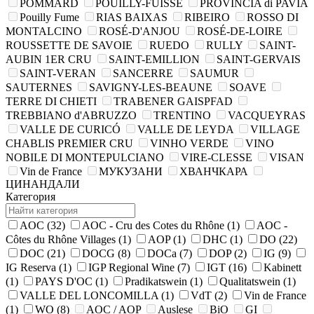
POMMARD
POUILLY-FUISSE
PROVINCIA di PAVIA
Pouilly Fume
RIAS BAIXAS
RIBEIRO
ROSSO DI
MONTALCINO
ROSÉ-D'ANJOU
ROSÉ-DE-LOIRE
ROUSSETTE DE SAVOIE
RUEDO
RULLY
SAINT-
AUBIN 1ER CRU
SAINT-EMILLION
SAINT-GERVAIS
SAINT-VERAN
SANCERRE
SAUMUR
SAUTERNES
SAVIGNY-LES-BEAUNE
SOAVE
TERRE DI CHIETI
TRABENER GAISPFAD
TREBBIANO d'ABRUZZO
TRENTINO
VACQUEYRAS
VALLE DE CURICÓ
VALLE DE LEYDA
VILLAGE
CHABLIS PREMIER CRU
VINHO VERDE
VINO
NOBILE DI MONTEPULCIANO
VIRE-CLESSE
VISAN
Vin de France
МУКУЗАНИ
ХВАНЧКАРА
ЦИНАНДАЛИ
Категория
AOC
(32)
AOC - Cru des Cotes du Rhône
(1)
AOC -
Côtes du Rhône Villages
(1)
AOP
(1)
DHC
(1)
DO
(22)
DOC
(21)
DOCG
(8)
DOCa
(7)
DOP
(2)
IG
(9)
IG Reserva
(1)
IGP Regional Wine
(7)
IGT
(16)
Kabinett
(1)
PAYS D'OC
(1)
Pradikatswein
(1)
Qualitatswein
(1)
VALLE DEL LONCOMILLA
(1)
VdT
(2)
Vin de France
(1)
WO
(8)
AOC / AOP
Auslese
BiO
GI