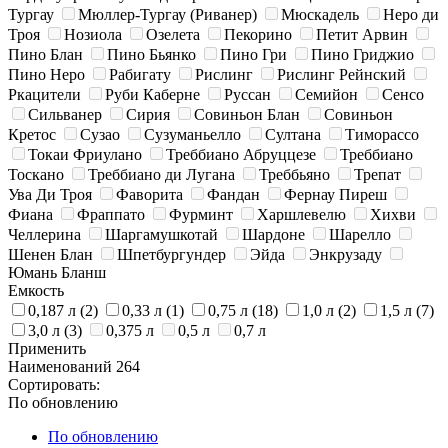
Тургау
Мюллер-Тургау (Риванер)
Мюскадель
Неро ди
Троя
Нозиола
Озелета
Пекорино
Петит Арвин
Пино Блан
Пино Бьянко
Пино Гри
Пино Гриджио
Пино Неро
Рабигату
Рислинг
Рислинг Рейнский
Ркацители
Руби Каберне
Руссан
Семийон
Сенсо
Сильванер
Сирия
Совиньон Блан
Совиньон
Кретос
Сузао
Сузуманьелло
Султана
Тиморассо
Токаи Фриулано
Треббиано Абруццезе
Треббиано
Тоскано
Треббиано ди Лугана
Треббьяно
Трепат
Ува Ди Троя
Фаворита
Фандан
Фернау Пиреш
Фиана
Фраппато
Фурминт
Харшлевелю
Хихви
Челлерина
Шаргамушкотай
Шардоне
Шарелло
Шенен Блан
Шпетбургундер
Эйда
Энкрузаду
Юмань Бланш
Емкость
0,187 л
(2)
0,33 л
(1)
0,75 л
(18)
1,0 л
(2)
1,5 л
(7)
3,0 л
(3)
0,375 л
0,5 л
0,7 л
Применить
Наименований
264
Сортировать:
По обновлению
По обновлению