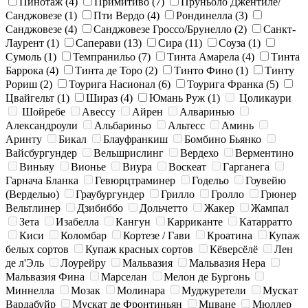
Пинотаж
(4)
Примитиво
(7)
Пруньоло Джентиле/
Санджовезе
(1)
Пти Вердо
(4)
Рондинелла
(3)
Санджовезе
(4)
Санджовезе Гроссо/Брунелло
(2)
Санкт-
Лаурент
(1)
Саперави
(13)
Сира
(11)
Соуза
(1)
Сумоль
(1)
Темпранильо
(7)
Тинта Амарела
(4)
Тинта
Баррока
(4)
Тинта де Торо
(2)
Тинто Фино
(1)
Тинту
Рориш
(2)
Тоурига Насионал
(6)
Тоурига Франка
(5)
Цвайгельт
(1)
Шираз
(4)
Юмань Руж
(1)
Цоликаури
Шойребе
Авессу
Айрен
Алваринью
Александроули
Альбариньо
Альтесс
Аминь
Аринту
Бикал
Блауфранкиш
Бомбино Бьянко
Вайсбургундер
Вельшрислинг
Вердехо
Верментино
Виньяу
Вионье
Виура
Воскеат
Гарганега
Гарнача Бланка
Гевюрцтраминер
Годельо
Гоувейю
(Верделью)
Граубургундер
Грилло
Гролло
Грюнер
Вельтлинер
Дзибиббо
Дольчетто
Жакер
Жампал
Зета
Изабелла
Кангун
Карриканте
Катарратто
Киси
Коломбар
Кортезе / Гави
Кроатина
Купаж
белых сортов
Купаж красных сортов
Кёверсёлё
Лен
де л'Эль
Лоурейру
Мальвазия
Мальвазия Нера
Мальвазия Фина
Марселан
Мелон де Бургонь
Миннелла
Мозак
Молинара
Муджуретели
Мускат
Вардабуйр
Мускат де Фронтиньян
Мцване
Мюллер