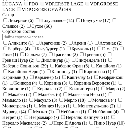
LUGANA
PDO
VDP.ERSTE LAGE
VDP.GROSSE
LAGE
VDP.GROßE GEWÄCHS
Сахар
Ликерное
(6)
Полусладкое
(14)
Полусухое
(17)
Сладкое
(2)
Сухое
(66)
Сортовой состав
Аликанте
(1)
Арагонеш
(2)
Арени
(1)
Ахтанак
(2)
Барбера
(4)
Блаубургер
(1)
Брауколь
(1)
Гаме
(1)
Гамэ
(1)
Гарнача
(7)
Грасиано
(2)
Гренаш
(5)
Гренаш Нуар
(2)
Диолинуар
(1)
Зинфандель
(1)
Каберне Совиньон
(29)
Каберне Фран
(6)
Канайоло
(1)
Канайоло Неро
(1)
Каннонау
(1)
Кариньена
(1)
Кариньян
(6)
Карменер
(2)
Каштелау
(2)
Кекфранкош
(1)
Конкорд
(4)
Корвина
(3)
Корвина Веронезе
(1)
Корвиноне
(1)
Корнален
(2)
Ксинистери
(1)
Мавро
(2)
Макабео
(2)
Мальбек
(6)
Мальвазия Неро
(1)
Маммоло
(1)
Масуэло
(3)
Мерло
(18)
Молдова
(4)
Монастрель
(1)
Мондез Нуар
(1)
Монтепульчано
(2)
Мурведр
(4)
Мускат
(1)
Неббиола
(1)
Неббиоло
(4)
Негрет
(1)
Негроамаро
(7)
Нерелло Каппуччо
(1)
Нерелло Маскалезе
(2)
Неро Д'Авола
(1)
Пино Нуар
(10)