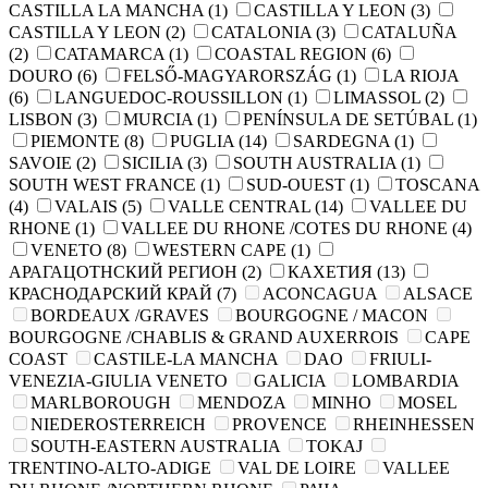
CASTILLA LA MANCHA
(1)
CASTILLA Y LEON
(3)
CASTILLA Y LEON
(2)
CATALONIA
(3)
CATALUÑA
(2)
CATAMARCA
(1)
COASTAL REGION
(6)
DOURO
(6)
FELSŐ-MAGYARORSZÁG
(1)
LA RIOJA
(6)
LANGUEDOC-ROUSSILLON
(1)
LIMASSOL
(2)
LISBON
(3)
MURCIA
(1)
PENÍNSULA DE SETÚBAL
(1)
PIEMONTE
(8)
PUGLIA
(14)
SARDEGNA
(1)
SAVOIE
(2)
SICILIA
(3)
SOUTH AUSTRALIA
(1)
SOUTH WEST FRANCE
(1)
SUD-OUEST
(1)
TOSCANA
(4)
VALAIS
(5)
VALLE CENTRAL
(14)
VALLEE DU
RHONE
(1)
VALLEE DU RHONE /COTES DU RHONE
(4)
VENETO
(8)
WESTERN CAPE
(1)
АРАГАЦОТНСКИЙ РЕГИОН
(2)
КАХЕТИЯ
(13)
КРАСНОДАРСКИЙ КРАЙ
(7)
ACONCAGUA
ALSACE
BORDEAUX /GRAVES
BOURGOGNE / MACON
BOURGOGNE /CHABLIS & GRAND AUXERROIS
CAPE
COAST
CASTILE-LA MANCHA
DAO
FRIULI-
VENEZIA-GIULIA VENETO
GALICIA
LOMBARDIA
MARLBOROUGH
MENDOZA
MINHO
MOSEL
NIEDEROSTERREICH
PROVENCE
RHEINHESSEN
SOUTH-EASTERN AUSTRALIA
TOKAJ
TRENTINO-ALTO-ADIGE
VAL DE LOIRE
VALLEE