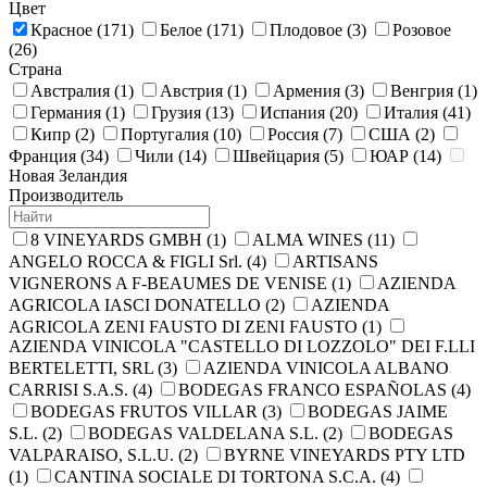
Цвет
Красное
(171)
Белое
(171)
Плодовое
(3)
Розовое
(26)
Страна
Австралия
(1)
Австрия
(1)
Армения
(3)
Венгрия
(1)
Германия
(1)
Грузия
(13)
Испания
(20)
Италия
(41)
Кипр
(2)
Португалия
(10)
Россия
(7)
США
(2)
Франция
(34)
Чили
(14)
Швейцария
(5)
ЮАР
(14)
Новая Зеландия
Производитель
8 VINEYARDS GMBH
(1)
ALMA WINES
(11)
ANGELO ROCCA & FIGLI Srl.
(4)
ARTISANS
VIGNERONS A F-BEAUMES DE VENISE
(1)
AZIENDA
AGRICOLA IASCI DONATELLO
(2)
AZIENDA
AGRICOLA ZENI FAUSTO DI ZENI FAUSTO
(1)
AZIENDA VINICOLA "CASTELLO DI LOZZOLO" DEI F.LLI
BERTELETTI, SRL
(3)
AZIENDA VINICOLA ALBANO
CARRISI S.A.S.
(4)
BODEGAS FRANCO ESPAÑOLAS
(4)
BODEGAS FRUTOS VILLAR
(3)
BODEGAS JAIME
S.L.
(2)
BODEGAS VALDELANA S.L.
(2)
BODEGAS
VALPARAISO, S.L.U.
(2)
BYRNE VINEYARDS PTY LTD
(1)
CANTINA SOCIALE DI TORTONA S.C.A.
(4)