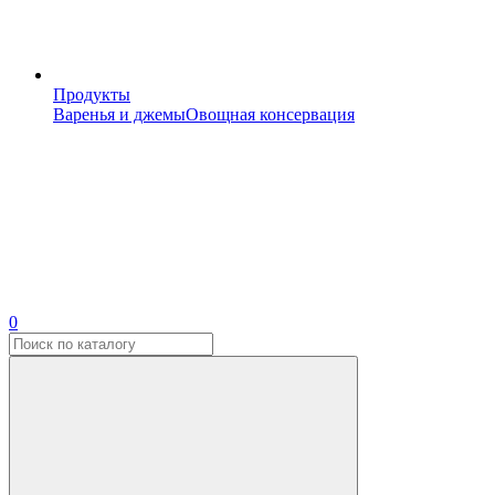
Продукты
Варенья и джемы
Овощная консервация
0