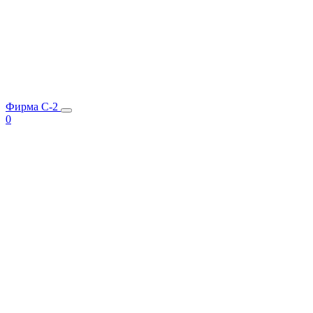
Фирма C-2
0