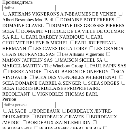
Производитель
ARTISANS VIGNERONS A F-BEAUMES DE VENISE
Albert Besombes Moc Baril
DOMAINE BOTT FRERES
DOMAINE CLAVEL
DOMAINE DES GROSSES PIERRES
SCEA
DOMAINE VITICOLE DE LA VILLE DE COLMAR
S.A.R.L.
EARL BARBEY NARDIQUE
EARL
CHOUVET HELENE & MICHEL
EARL JOUFFREAU-
HERMANN
LES CAVES DE LA LOIRE
LES GRANDS
CHAIS DE FRANCE, SAS
Les Artisans Vignerons
MAISON JAFFELIN SAS
MAISON SICHEL SA
MARCEL MARTIN / The Winebow Group
PAUL SAPIN SAS
PIERRE ANDRE
SARL BARON DE ONFFROY
SCA
VINOVALIE
SCEA DES VIGNOBLES PH.BENTENAT
SCEA DOMAINE CARREL & SENGER
SCEA SORGES
SCEA TERRES BORDELAISES PROPRIETAIRE
RECOLTANT
VIGNOBLES THOMAS EARL
Регион
ALSACE
BORDEAUX
BORDEAUX /ENTRE-
DEUX-MERS
BORDEAUX /GRAVES
BORDEAUX
/MEDOC
BORDEAUX /SAINT-EMILION
BOURGOGNE
BOURGOGNE / BEAUJOLAIS