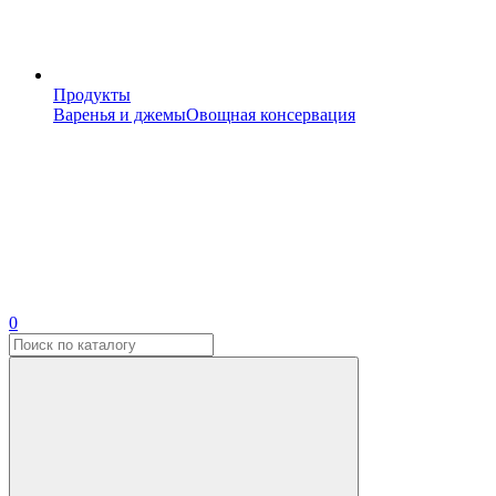
Продукты
Варенья и джемы
Овощная консервация
0