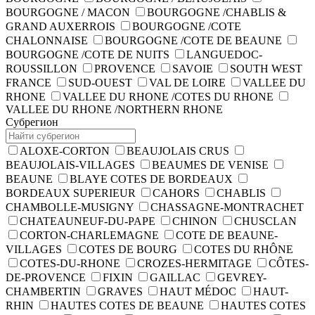
BOURGOGNE / MACON
BOURGOGNE /CHABLIS &
GRAND AUXERROIS
BOURGOGNE /COTE
CHALONNAISE
BOURGOGNE /COTE DE BEAUNE
BOURGOGNE /COTE DE NUITS
LANGUEDOC-
ROUSSILLON
PROVENCE
SAVOIE
SOUTH WEST
FRANCE
SUD-OUEST
VAL DE LOIRE
VALLEE DU
RHONE
VALLEE DU RHONE /COTES DU RHONE
VALLEE DU RHONE /NORTHERN RHONE
Субрегион
ALOXE-CORTON
BEAUJOLAIS CRUS
BEAUJOLAIS-VILLAGES
BEAUMES DE VENISE
BEAUNE
BLAYE COTES DE BORDEAUX
BORDEAUX SUPERIEUR
CAHORS
CHABLIS
CHAMBOLLE-MUSIGNY
CHASSAGNE-MONTRACHET
CHATEAUNEUF-DU-PAPE
CHINON
CHUSCLAN
CORTON-CHARLEMAGNE
COTE DE BEAUNE-
VILLAGES
COTES DE BOURG
COTES DU RHÔNE
COTES-DU-RHONE
CROZES-HERMITAGE
CÔTES-
DE-PROVENCE
FIXIN
GAILLAC
GEVREY-
CHAMBERTIN
GRAVES
HAUT MÉDOC
HAUT-
RHIN
HAUTES COTES DE BEAUNE
HAUTES COTES