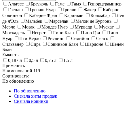
Альтесс
Брауколь
Гаме
Гамэ
Гевюрцтраминер
Гренаш
Гренаш Нуар
Гролло
Жакер
Каберне
Совиньон
Каберне Фран
Кариньян
Коломбар
Лен
де л'Эль
Мальбек
Марселан
Мелон де Бургонь
Мерло
Мозак
Мондез Нуар
Мурведр
Мускат
Мюскадель
Негрет
Пино Блан
Пино Гри
Пино
Нуар
Пти Вердо
Рислинг
Семийон
Сенсо
Сильванер
Сира
Совиньон Блан
Шардоне
Шенен
Блан
Емкость
0,187 л
0,5 л
0,75 л
1,5 л
Применить
Наименований
119
Сортировать:
По обновлению
По обновлению
Сначала хиты продаж
Сначала новинки