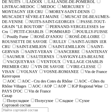
DE NUITS
LADOIX
LALANDE-DE-POMEROL
LISTRAC-MEDOC
MEDOC
MERCUREY
MONTAGNY 1ER CRU
MOREY-SAINT-DENIS
MUSCADET SÈVRE-ET-MAINE
MUSCAT DE-BEAUMES-
DE-VENISE
NUITS-SAINT-GEORGES
PASSE-TOUT-
GRAIN "LE BOUTOIR"
PERNAND-VERGELESSES 1er
Cru
PETIT-CHABLIS
POMMARD
POUILLY-FUISSE
Pouilly Fume
ROSÉ-D'ANJOU
ROSÉ-DE-LOIRE
ROUSSETTE DE SAVOIE
RULLY
SAINT-AUBIN 1ER
CRU
SAINT-EMILION
SAINT-EMILLION
SAINT-
GERVAIS
SAINT-VERAN
SANCERRE
SANTENAY
SAUMUR
SAUTERNES
SAVIGNY-LES-BEAUNE
VACQUEYRAS
VENTOUX
VILLAGE CHABLIS
PREMIER CRU
VIN DE SAVOIE
VIRE-CLESSE
VISAN
VOLNAY
VOSNE-ROMANEE
Vin de France
Категория
AOC
AOC - Cru des Cotes du Rhône
AOC - Côtes du
Rhône Villages
AOC / AOP
AOP
IGP Regional Wine
PAYS D'OC
Vin de France
Сахар
Полусладкое
Полусухое
Сладкое
Сухое
Сортовой состав