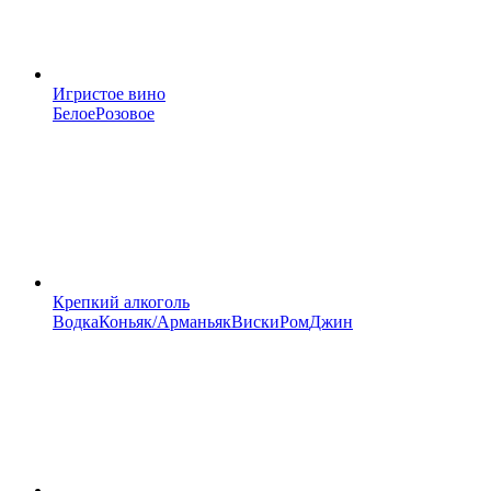
Игристое вино
Белое
Розовое
Крепкий алкоголь
Водка
Коньяк/Арманьяк
Виски
Ром
Джин